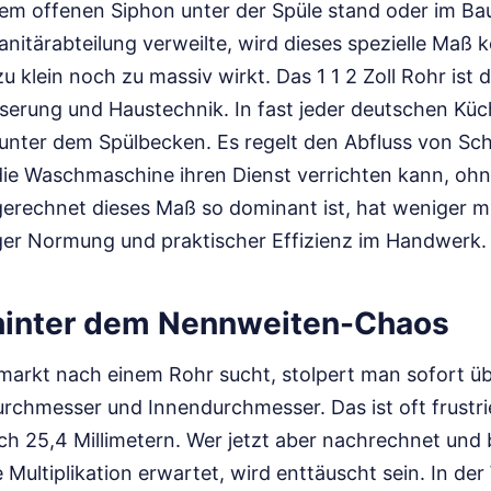
nem offenen Siphon unter der Spüle stand oder im Ba
nitärabteilung verweilte, wird dieses spezielle Maß k
u klein noch zu massiv wirkt. Das 1 1 2 Zoll Rohr ist d
rung und Haustechnik. In fast jeder deutschen Küc
 unter dem Spülbecken. Es regelt den Abfluss von S
 die Waschmaschine ihren Dienst verrichten kann, oh
erechnet dieses Maß so dominant ist, hat weniger mit
ger Normung und praktischer Effizienz im Handwerk.
hinter dem Nennweiten-Chaos
rkt nach einem Rohr sucht, stolpert man sofort üb
chmesser und Innendurchmesser. Das ist oft frustrie
ich 25,4 Millimetern. Wer jetzt aber nachrechnet und b
 Multiplikation erwartet, wird enttäuscht sein. In der