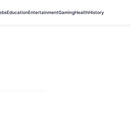
ebs
Education
Entertainment
Gaming
Health
History