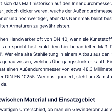
ht sich das Maß historisch auf den Innendurchmesser.
r jedoch dicker waren, wuchs der Außendurchmesser
ünner und hochwertiger, aber das Nennmaß bleibt bes
alten Armaturen zu gewährleisten.
echen Handwerker oft von DN 40, wenn sie Kunststoff
as entspricht fast exakt dem hier behandelten Maß. D
. Wer eine alte Stahlleitung in einem Altbau aus den
s genau wissen, welches Übergangsstück er kauft. Ein
hat einen Außendurchmesser von etwa 48,3 Millimeter
er DIN EN 10255. Wer das ignoriert, steht am Samst
 da.
zwischen Material und Einsatzgebiet
waltigen Unterschied, ob man ein Gewinderohr aus v