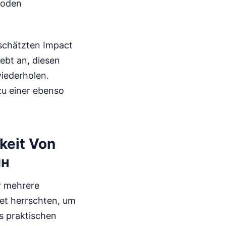
isoden
schätzten Impact
ebt an, diesen
wiederholen.
zu einer ebenso
keit Von
йн
r mehrere
et herrschten, um
s praktischen