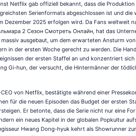
st Netflix gab offiziell bekannt, dass die Produktio
lgreichsten Serienformats abgeschlossen ist und die 
im Dezember 2025 erfolgen wird. Da Fans weltweit n
альмара 2 Сезон Смотреть Онлайн, hat das Untern
n massiv ausgebaut, um dem erwarteten Ansturm von
ern in der ersten Woche gerecht zu werden. Die Hand
ignissen der ersten Staffel an und konzentriert sich
ng Gi-hun, der versucht, die Hintermänner der tödl
CEO von Netflix, bestätigte während einer Pressekon
onen für die neuen Episoden das Budget der ersten St
steigen. Er betonte, dass die Serie nicht nur eine Fo
ndern ein neues Kapitel in der globalen Popkultur auf
gisseur Hwang Dong-hyuk kehrt als Showrunner zurü