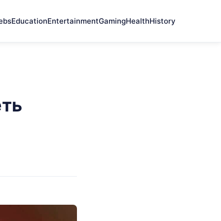
ebs
Education
Entertainment
Gaming
Health
History
еть