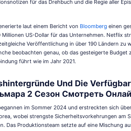
tionsnotizen für das Drehbuch und die Regie aller Ep
generierte laut einem Bericht von
Bloomberg
einen ge
 Millionen US-Dollar für das Unternehmen. Netflix str
zeitgleiche Veröffentlichung in über 190 Ländern zu 
nche beobachten genau, ob das gesteigerte Budget 
ndung führt wie im Jahr 2021.
shintergründe Und Die Verfügbar
льмара 2 Сезон Смотреть Онла
 begannen im Sommer 2024 und erstreckten sich übe
orea, wobei strengste Sicherheitsvorkehrungen am S
n. Das Produktionsteam setzte auf eine Mischung au