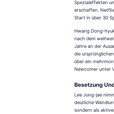
Spezialeffekten u
erschaffen. Netfli
Start in über 30 S
Hwang Dong-hyuk e
nach dem weltweit
Jahre an der Ausar
die ursprünglichen
über ein mehrmona
Newcomer unter 
Besetzung Und
Lee Jung-jae nimmt
deutliche Wandlung
sondern als aktive