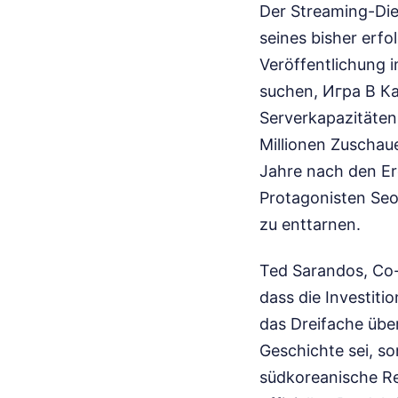
Der Streaming-Dien
seines bisher erfo
Veröffentlichung 
suchen, Игра В К
Serverkapazitäte
Millionen Zuschau
Jahre nach den Ere
Protagonisten Seo
zu enttarnen.
Ted Sarandos, Co-
dass die Investiti
das Dreifache über
Geschichte sei, so
südkoreanische Re