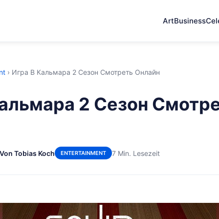
Art
Business
Cel
nt
›
Игра В Кальмара 2 Сезон Смотреть Онлайн
Кальмара 2 Сезон Смотр
Von Tobias Koch
7 Min. Lesezeit
ENTERTAINMENT