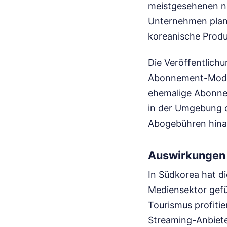
meistgesehenen ni
Unternehmen plant,
koreanische Produ
Die Veröffentlichu
Abonnement-Modell
ehemalige Abonne
in der Umgebung d
Abogebühren hinau
Auswirkungen 
In Südkorea hat di
Mediensektor gefü
Tourismus profitie
Streaming-Anbiete