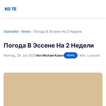
KO TE
Startseite
›
News
›
Погода В Эссене На 2 Недели
Погода В Эссене На 2 Недели
Montag, 28. Juli 2025
Von Michael Kaiser
7 Min. Lesezeit
NEWS