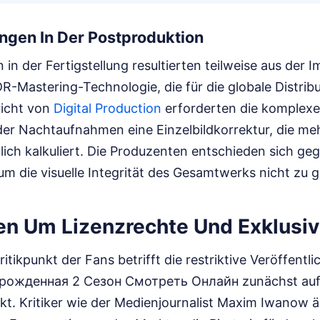
ngen In Der Postproduktion
in der Fertigstellung resultierten teilweise aus der 
-Mastering-Technologie, die für die globale Distribu
richt von
Digital Production
erforderten die komplex
der Nachtaufnahmen eine Einzelbildkorrektur, die me
ich kalkuliert. Die Produzenten entschieden sich geg
um die visuelle Integrität des Gesamtwerks nicht zu 
en Um Lizenzrechte Und Exklusiv
itikpunkt der Fans betrifft die restriktive Veröffentli
Нерожденная 2 Сезон Смотреть Онлайн zunächst auf 
kt. Kritiker wie der Medienjournalist Maxim Iwanow 