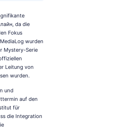
gnifikante
айн, da die
den Fokus
es MediaLog wurden
er Mystery-Serie
ffiziellen
er Leitung von
ssen wurden.
en und
ttermin auf den
itut für
s die Integration
ie