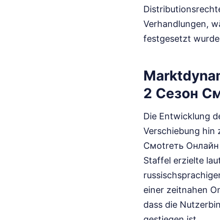
Distributionsrech
Verhandlungen, wä
festgesetzt wurde
Marktdyna
2 Сезон С
Die Entwicklung de
Verschiebung hin
Смоtreть Онлайн al
Staffel erzielte l
russischsprachige
einer zeitnahen O
dass die Nutzerbi
gestiegen ist.