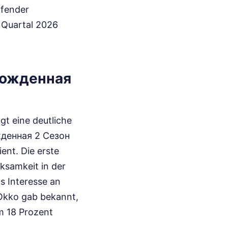
ufender
 Quartal 2026
рожденная
gt eine deutliche
жденная 2 Сезон
ent. Die erste
ksamkeit in der
s Interesse an
 Okko gab bekannt,
m 18 Prozent