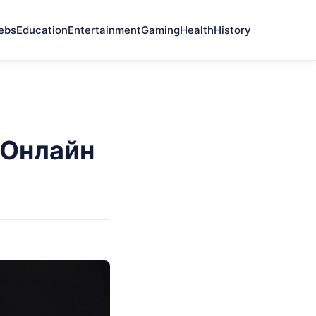
ebs
Education
Entertainment
Gaming
Health
History
 Онлайн