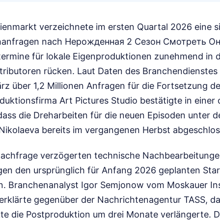
ienmarkt verzeichnete im ersten Quartal 2026 eine si
anfragen nach Нерожденная 2 Сезон Смотреть Онл
termine für lokale Eigenproduktionen zunehmend in 
istributoren rücken. Laut Daten des Branchendienst
rz über 1,2 Millionen Anfragen für die Fortsetzung d
oduktionsfirma Art Pictures Studio bestätigte in einer o
dass die Dreharbeiten für die neuen Episoden unter d
 Nikolaeva bereits im vergangenen Herbst abgeschlo
Nachfrage verzögerten technische Nachbearbeitung
en den ursprünglich für Anfang 2026 geplanten Star
n. Branchenanalyst Igor Semjonow vom Moskauer Inst
rklärte gegenüber der Nachrichtenagentur TASS, das
kte die Postproduktion um drei Monate verlängerte. D