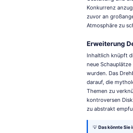
Konkurrenz anzugl
zuvor an großange
Atmosphäre zu sc
Erweiterung D
Inhaltlich knüpft 
neue Schauplätze i
wurden. Das Dreh
darauf, die mytho
Themen zu verknüp
kontroversen Disk
zu abstrakt empf
💡
Das könnte Sie i