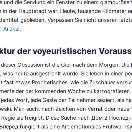
e und die Sendung ein Fenster zu einem glamouröse
in der Hauptstadt war. Heute, tausende Kilometer ent
dentität geblieben.
Verpassen Sie nicht unseren letzt
 Artikel
.
ektur der voyeuristischen Voraus
dieser Obsession ist die Gier nach dem Morgen. Di
, was heute ausgestrahlt wurde. Sie leben in einer 
at fast etwas Prophetisches, wie die Zuschauer versu
merfelder der kommenden Woche zu kartografieren. 
edes Wort, jede Geste der Teilnehmer seziert, als h
wski. Man sucht nach Zeichen von Verrat oder neuer 
lle Regie sie freigibt. Diese Suche nach Дом 2 После
перед fungiert als eine Art emotionales Frühwarnsy