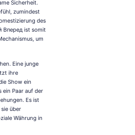
ame Sicherheit.
fühl, zumindest
Domestizierung des
 Вперед ist somit
r Mechanismus, um
chen. Eine junge
tzt ihre
 die Show ein
 ein Paar auf der
iehungen. Es ist
 sie über
oziale Währung in