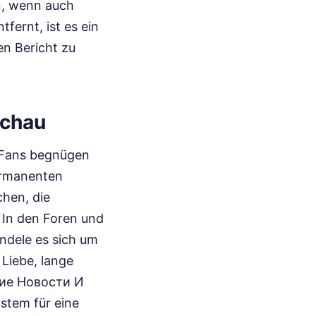
n, wenn auch
fernt, ist es ein
en Bericht zu
schau
e Fans begnügen
permanenten
chen, die
In den Foren und
andele es sich um
Liebe, lange
дние Новости И
stem für eine