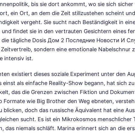
nenpolitik, bis sie dort ankommt, wo sie sich sicher f
rt, ein Ort, an dem die Zeit stillzustehen scheint und 
igkeit vergeht. Sie sucht nach Beständigkeit in einer
 und findet sie in den vertrauten Gesichtern eines f
st die tägliche Dosis Дом 2 Последние Новости И С
Zeitvertreib, sondern eine emotionale Nabelschnur zu
e intensiv ist.
ten existiert dieses soziale Experiment unter den A
s einst als einfache Reality-Show begann, hat sich zu
lt, das die Grenzen zwischen Fiktion und Dokument
o Formate wie Big Brother den Weg ebneten, versteh
 blicken, doch das russische Äquivalent hat eine Au
gleichen sucht. Es ist ein Mikrokosmos menschlicher T
, das niemals schläft. Marina erinnert sich an die ers