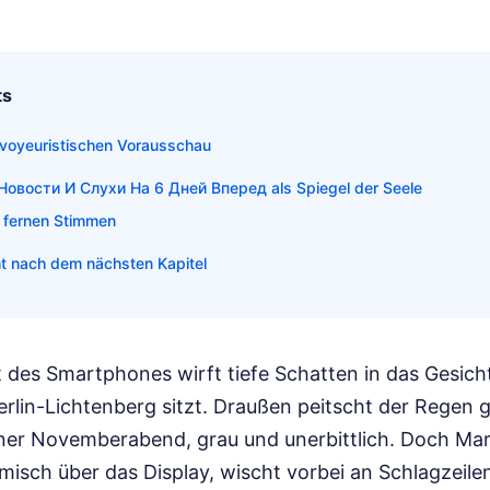
ts
r voyeuristischen Vorausschau
овости И Слухи На 6 Дней Вперед als Spiegel der Seele
 fernen Stimmen
t nach dem nächsten Kapitel
t des Smartphones wirft tiefe Schatten in das Gesich
Berlin-Lichtenberg sitzt. Draußen peitscht der Regen 
liner Novemberabend, grau und unerbittlich. Doch M
isch über das Display, wischt vorbei an Schlagzeilen 