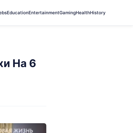
ebs
Education
Entertainment
Gaming
Health
History
хи На 6