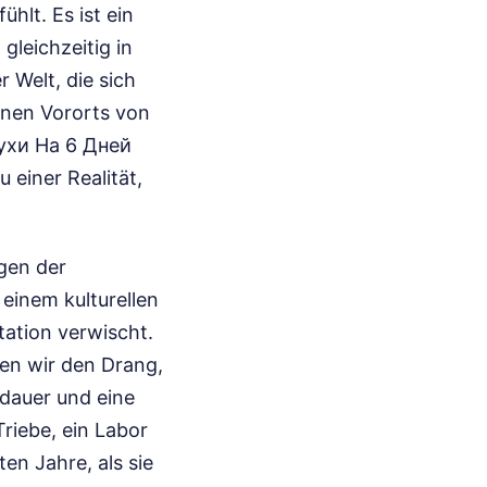
ühlt. Es ist ein
gleichzeitig in
 Welt, die sich
ernen Vororts von
лухи На 6 Дней
 einer Realität,
ugen der
 einem kulturellen
ation verwischt.
en wir den Drang,
sdauer und eine
riebe, ein Labor
ten Jahre, als sie