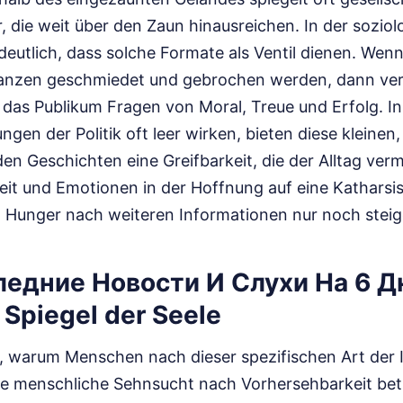
 die weit über den Zaun hinausreichen. In der soziol
eutlich, dass solche Formate als Ventil dienen. Wen
lianzen geschmiedet und gebrochen werden, dann ver
r das Publikum Fragen von Moral, Treue und Erfolg. In 
ngen der Politik oft leer wirken, bieten diese kleine
 Geschichten eine Greifbarkeit, die der Alltag vermi
eit und Emotionen in der Hoffnung auf eine Katharsis
n Hunger nach weiteren Informationen nur noch steig
ледние Новости И Слухи На 6 Д
 Spiegel der Seele
l, warum Menschen nach dieser spezifischen Art der 
ie menschliche Sehnsucht nach Vorhersehbarkeit betr