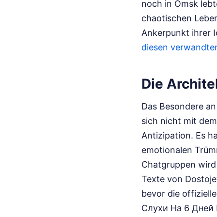
noch in Omsk lebt
chaotischen Leben 
Ankerpunkt ihrer I
diesen verwandten
Die Archit
Das Besondere an 
sich nicht mit dem
Antizipation. Es h
emotionalen Trüm
Chatgruppen wird j
Texte von Dostoje
bevor die offizie
Слухи На 6 Дней В