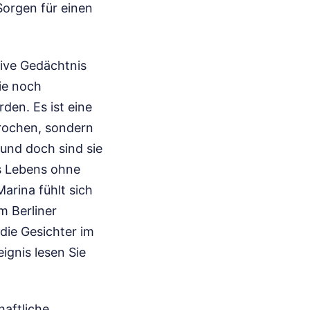
Sorgen für einen
tive Gedächtnis
ie noch
den. Es ist eine
rochen, sondern
 und doch sind sie
es Lebens ohne
arina fühlt sich
m Berliner
die Gesichter im
ignis lesen Sie
haftliche