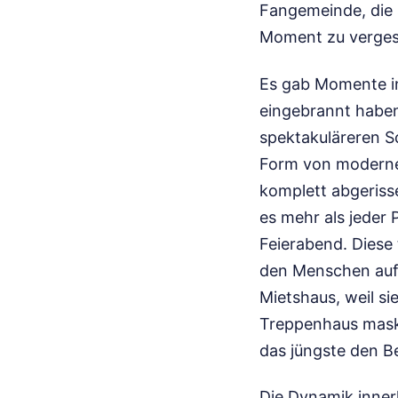
Fangemeinde, die 
Moment zu verges
Es gab Momente in 
eingebrannt haben
spektakuläreren S
Form von modernem
komplett abgerisse
es mehr als jeder 
Feierabend. Diese 
den Menschen auf 
Mietshaus, weil si
Treppenhaus maski
das jüngste den B
Die Dynamik innerh