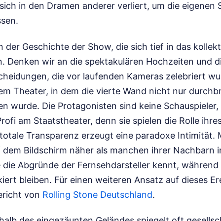
sich in den Dramen anderer verliert, um die eigenen 
sen.
der Geschichte der Show, die sich tief in das kollek
. Denken wir an die spektakulären Hochzeiten und d
cheidungen, die vor laufenden Kameras zelebriert wur
 Theater, in dem die vierte Wand nicht nur durchb
n wurde. Die Protagonisten sind keine Schauspieler,
Profi am Staatstheater, denn sie spielen die Rolle ihr
totale Transparenz erzeugt eine paradoxe Intimität. M
dem Bildschirm näher als manchen ihrer Nachbarn i
e die Abgründe der Fernsehdarsteller kennt, während 
ert bleiben.
Für einen weiteren Ansatz auf dieses Ere
ericht von
Rolling Stone Deutschland
.
alb des eingezäunten Geländes spiegelt oft gesellsc