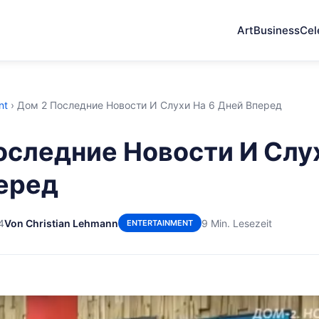
Art
Business
Cel
nt
›
Дом 2 Последние Новости И Слухи На 6 Дней Вперед
оследние Новости И Слу
еред
4
Von Christian Lehmann
9 Min. Lesezeit
ENTERTAINMENT