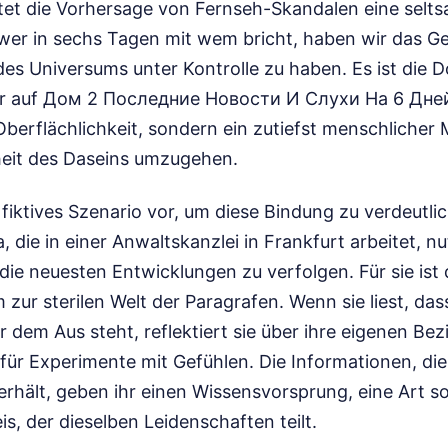
etet die Vorhersage von Fernseh-Skandalen eine selts
wer in sechs Tagen mit wem bricht, haben wir das Ge
 des Universums unter Kontrolle zu haben. Es ist die 
er auf Дом 2 Последние Новости И Слухи На 6 Дней
Oberflächlichkeit, sondern ein zutiefst menschliche
eit des Daseins umzugehen.
n fiktives Szenario vor, um diese Bindung zu verdeutli
 die in einer Anwaltskanzlei in Frankfurt arbeitet, nu
ie neuesten Entwicklungen zu verfolgen. Für sie ist
ur sterilen Welt der Paragrafen. Wenn sie liest, dass
r dem Aus steht, reflektiert sie über ihre eigenen Bez
für Experimente mit Gefühlen. Die Informationen, die
e erhält, geben ihr einen Wissensvorsprung, eine Art s
s, der dieselben Leidenschaften teilt.