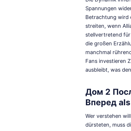
Spannungen wider,
Betrachtung wird d
streiten, wenn Al
stellvertretend fü
die großen Erzählu
manchmal rührenden
Fans investieren Z
ausbleibt, was de
Дом 2 Пос
Вперед als
Wer verstehen wil
dürsteten, muss d