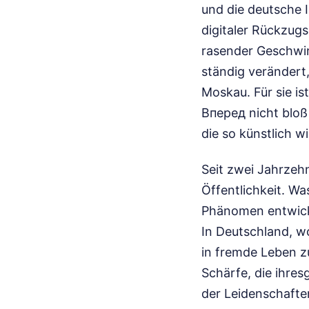
und die deutsche In
digitaler Rückzugso
rasender Geschwind
ständig verändert,
Moskau. Für sie i
Вперед nicht bloß 
die so künstlich wi
Seit zwei Jahrzehn
Öffentlichkeit. Wa
Phänomen entwicke
In Deutschland, w
in fremde Leben zu
Schärfe, die ihres
der Leidenschaften