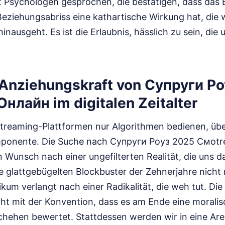
it Psychologen gesprochen, die bestätigen, dass das
Beziehungsabriss eine kathartische Wirkung hat, die 
inausgeht. Es ist die Erlaubnis, hässlich zu sein, die
 Anziehungskraft von Супруги Р
нлайн im digitalen Zeitalter
Streaming-Plattformen nur Algorithmen bedienen, übe
mponente. Die Suche nach Супруги Роуз 2025 Смоtr
 Wunsch nach einer ungefilterten Realität, die uns da
e glattgebügelten Blockbuster der Zehnerjahre nicht
kum verlangt nach einer Radikalität, die weh tut. Die
icht mit der Konvention, dass es am Ende eine morali
chehen bewertet. Stattdessen werden wir in eine Are