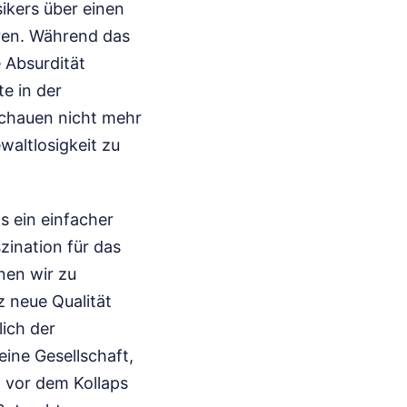
ikers über einen
ren. Während das
 Absurdität
e in der
schauen nicht mehr
waltlosigkeit zu
s ein einfacher
zination für das
nen wir zu
z neue Qualität
lich der
eine Gesellschaft,
z vor dem Kollaps