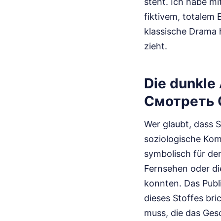
steht. Ich habe m
fiktivem, totalem 
klassische Drama h
zieht.
Die dunkle
Смотреть О
Wer glaubt, dass 
soziologische Ko
symbolisch für den
Fernsehen oder di
konnten. Das Publi
dieses Stoffes br
muss, die das Ges