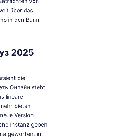
 Betrachten von
weit über das
 uns in den Bann
оуз 2025
rsieht die
eть Онлайн steht
s lineare
 mehr bieten
 neue Version
sche Instanz geben
na geworfen, in