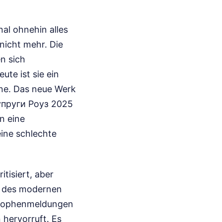
al ohnehin alles
nicht mehr. Die
n sich
ute ist sie ein
bene. Das neue Werk
Супруги Роуз 2025
n eine
eine schlechte
itisiert, aber
t des modernen
strophenmeldungen
hervorruft. Es