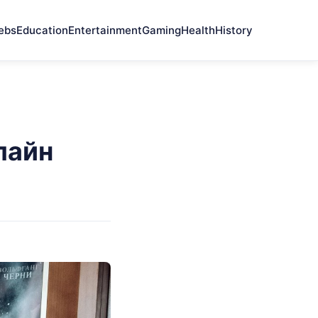
ebs
Education
Entertainment
Gaming
Health
History
лайн