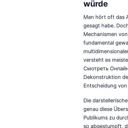
würde
Man hört oft das 
gesagt habe. Doch 
Mechanismen von M
fundamental gewand
multidimensionaler
versteht es meist
Смотреть Онлайн s
Dekonstruktion der
Entscheidung von 
Die darstellerische
genau diese Übers
Publikums zu durc
so abgestumpft, d