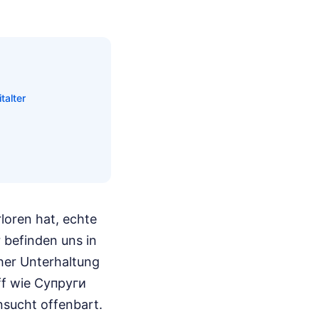
talter
loren hat, echte
 befinden uns in
her Unterhaltung
ff wie Супруги
nsucht offenbart.