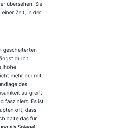
ker übersehen. Sie
einer Zeit, in der
n gescheiterten
längst durch
allhöhe
icht mehr nur mit
undlage des
samkeit aufgreift
 fasziniert. Es ist
upten oft, dass
h halte das für
ung als Spiegel,