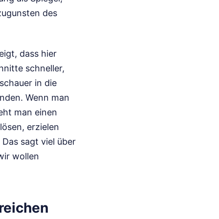
 zugunsten des
igt, dass hier
nitte schneller,
uschauer in die
efinden. Wenn man
ieht man einen
ösen, erzielen
 Das sagt viel über
wir wollen
reichen