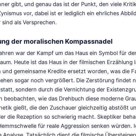
ner gibt, und genau das ist der Punkt, den viele Kriti
ismus vor, dabei ist er lediglich ein ehrliches Abbild 
 sind als Versprechen.
ung der moralischen Kompassnadel
Jahren war der Kampf um das Haus ein Symbol für de
aum. Heute ist das Haus in der filmischen Erzählung 
ten und gemeinsame Kredite ersetzt worden, was die F
ehen sogar noch vergrößert. Die Zerstörung findet n
statt, sondern durch die Vernichtung der Existenzgr
 beobachten, wie das Drehbuch diese moderne Grau
hetik gießt, die den Zuschauer gleichzeitig abstößt und
der die Rezeption so schwierig macht. Skeptiker beha
 Hemmschwelle für reale Aggression senken würden. Ic
e Analyse. Tatsächlich dient die filmische Übersteiger