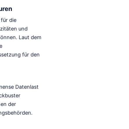
uren
für die
zitäten und
 können. Laut dem
e
ssetzung für den
mmense Datenlast
ockbuster
men der
ungsbehörden.