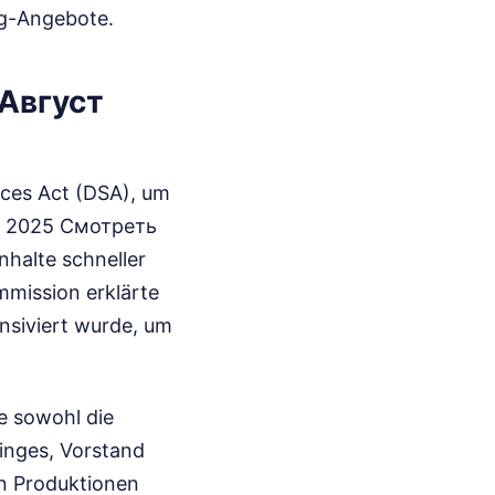
ng-Angebote.
 Август
ices Act (DSA), um
т 2025 Смотреть
nhalte schneller
mmission erklärte
nsiviert wurde, um
ie sowohl die
Dinges, Vorstand
on Produktionen