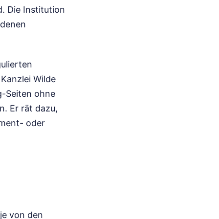
 Die Institution
iedenen
ulierten
Kanzlei Wilde
g-Seiten ohne
. Er rät dazu,
ement- oder
 je von den