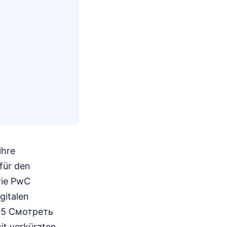
ihre
für den
wie PwC
gitalen
025 Смотреть
it verkürzten