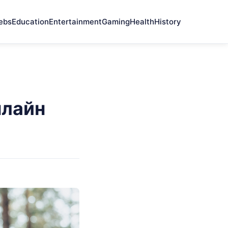
ebs
Education
Entertainment
Gaming
Health
History
нлайн