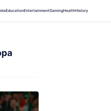
ebs
Education
Entertainment
Gaming
Health
History
opa