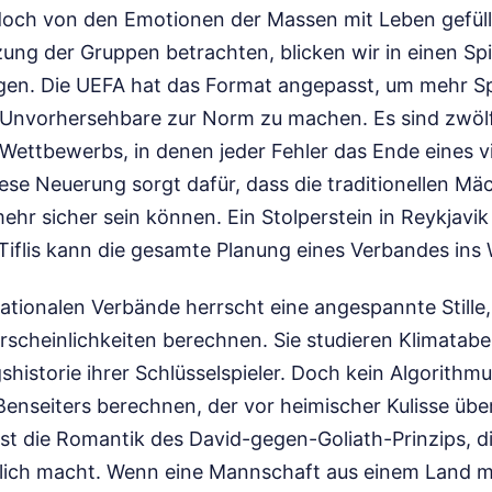
edoch von den Emotionen der Massen mit Leben gefüll
ng der Gruppen betrachten, blicken wir in einen Spi
gen. Die UEFA hat das Format angepasst, um mehr 
Unvorhersehbare zur Norm zu machen. Es sind zwölf
ettbewerbs, in denen jeder Fehler das Ende eines vi
ese Neuerung sorgt dafür, dass die traditionellen Mä
ehr sicher sein können. Ein Stolperstein in Reykjavik
Tiflis kann die gesamte Planung eines Verbandes ins
nationalen Verbände herrscht eine angespannte Still
rscheinlichkeiten berechnen. Sie studieren Klimatabe
shistorie ihrer Schlüsselspieler. Doch kein Algorithm
enseiters berechnen, der vor heimischer Kulisse über
st die Romantik des David-gegen-Goliath-Prinzips, di
lich macht. Wenn eine Mannschaft aus einem Land m