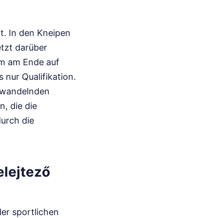
t. In den Kneipen
etzt darüber
um am Ende auf
nur Qualifikation.
g wandelnden
, die die
durch die
lejtező
er sportlichen