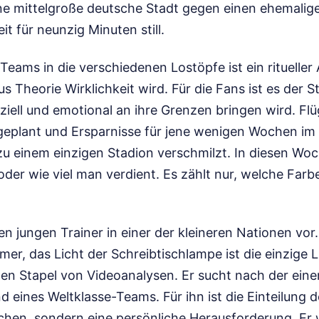
ne mittelgroße deutsche Stadt gegen einen ehemalig
eit für neunzig Minuten still.
Teams in die verschiedenen Lostöpfe ist ein ritueller A
 Theorie Wirklichkeit wird. Für die Fans ist es der S
anziell und emotional an ihre Grenzen bringen wird. F
geplant und Ersparnisse für jene wenigen Wochen i
zu einem einzigen Stadion verschmilzt. In diesen Woc
der wie viel man verdient. Es zählt nur, welche Far
en jungen Trainer in einer der kleineren Nationen vor.
er, das Licht der Schreibtischlampe ist die einzige L
gen Stapel von Videoanalysen. Er sucht nach der ein
 eines Weltklasse-Teams. Für ihn ist die Einteilung 
chen, sondern eine persönliche Herausforderung. Er 