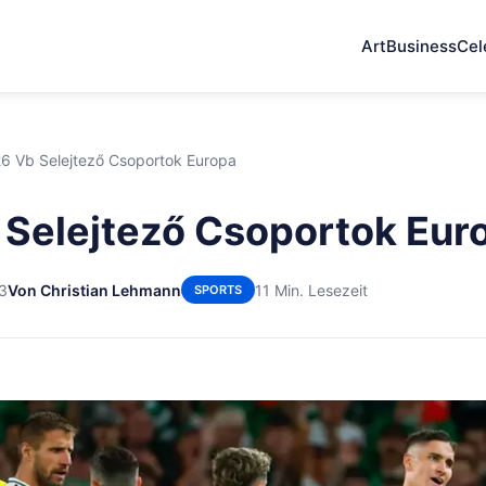
Art
Business
Cel
6 Vb Selejtező Csoportok Europa
Selejtező Csoportok Eur
23
Von Christian Lehmann
11 Min. Lesezeit
SPORTS