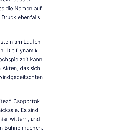
ss die Namen auf
 Druck ebenfalls
System am Laufen
en. Die Dynamik
achspielzeit kann
n Akten, das sich
windgepeitschten
jtező Csoportok
cksale. Es sind
nier wittern, und
alen Bühne machen.