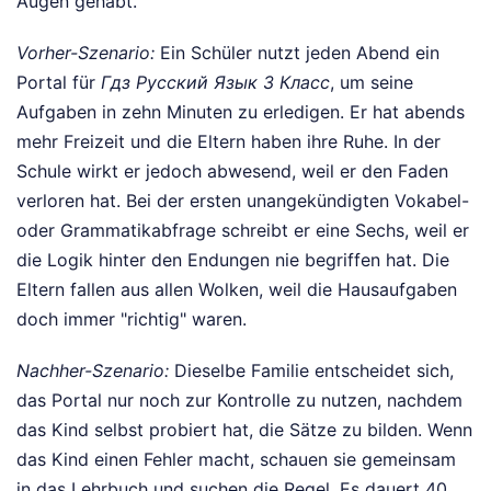
Augen gehabt.
Vorher-Szenario:
Ein Schüler nutzt jeden Abend ein
Portal für
Гдз Русский Язык 3 Класс
, um seine
Aufgaben in zehn Minuten zu erledigen. Er hat abends
mehr Freizeit und die Eltern haben ihre Ruhe. In der
Schule wirkt er jedoch abwesend, weil er den Faden
verloren hat. Bei der ersten unangekündigten Vokabel-
oder Grammatikabfrage schreibt er eine Sechs, weil er
die Logik hinter den Endungen nie begriffen hat. Die
Eltern fallen aus allen Wolken, weil die Hausaufgaben
doch immer "richtig" waren.
Nachher-Szenario:
Dieselbe Familie entscheidet sich,
das Portal nur noch zur Kontrolle zu nutzen, nachdem
das Kind selbst probiert hat, die Sätze zu bilden. Wenn
das Kind einen Fehler macht, schauen sie gemeinsam
in das Lehrbuch und suchen die Regel. Es dauert 40