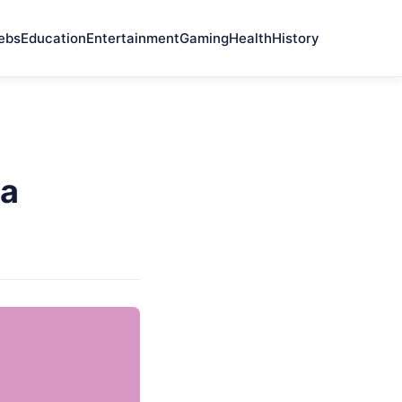
ebs
Education
Entertainment
Gaming
Health
History
на