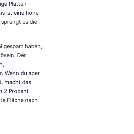
ige Platten
s ist eine hohe
 sprengt es die
al gespart haben,
röseln. Der
n,
er. Wenn du aber
st, macht das
n 2 Prozent
te Fläche nach