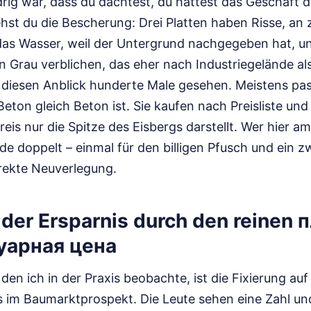
drig war, dass du dachtest, du hättest das Geschäft 
hst du die Bescherung: Drei Platten haben Risse, an z
s Wasser, weil der Untergrund nachgegeben hat, und
 Grau verblichen, das eher nach Industriegelände a
e diesen Anblick hunderte Male gesehen. Meistens pas
Beton gleich Beton ist. Sie kaufen nach Preisliste un
reis nur die Spitze des Eisbergs darstellt. Wer hier a
de doppelt – einmal für den billigen Pfusch und ein z
rrekte Neuverlegung.
n der Ersparnis durch den reinen 
уарная цена
 den ich in der Praxis beobachte, ist die Fixierung auf
 im Baumarktprospekt. Die Leute sehen eine Zahl un