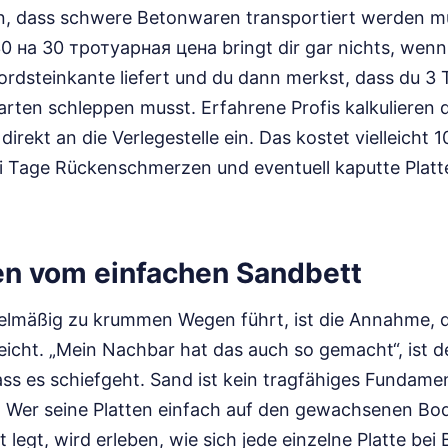
n, dass schwere Betonwaren transportiert werden m
0 на 30 тротуарная цена bringt dir gar nichts, wenn
Bordsteinkante liefert und du dann merkst, dass du 3
rten schleppen musst. Erfahrene Profis kalkulieren 
rekt an die Verlegestelle ein. Das kostet vielleicht 
ei Tage Rückenschmerzen und eventuell kaputte Platt
n vom einfachen Sandbett
egelmäßig zu krummen Wegen führt, ist die Annahme, 
eicht. „Mein Nachbar hat das auch so gemacht“, ist d
ass es schiefgeht. Sand ist kein tragfähiges Fundamen
. Wer seine Platten einfach auf den gewachsenen Bo
legt, wird erleben, wie sich jede einzelne Platte bei