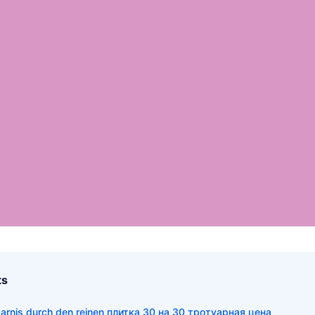
ts
rsparnis durch den reinen плитка 30 на 30 тротуарная цена