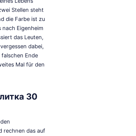
deines Lebens
wei Stellen steht
 die Farbe ist zu
ls nach Eigenheim
siert das Leuten,
d vergessen dabei,
m falschen Ende
weites Mal für den
плитка 30
 den
d rechnen das auf