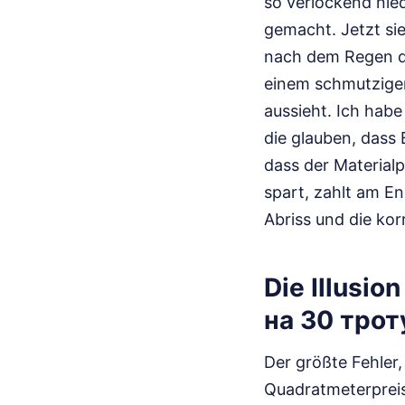
so verlockend nie
gemacht. Jetzt sie
nach dem Regen da
einem schmutzigen
aussieht. Ich hab
die glauben, dass 
dass der Materialp
spart, zahlt am En
Abriss und die ko
Die Illusio
на 30 трот
Der größte Fehler,
Quadratmeterpreis