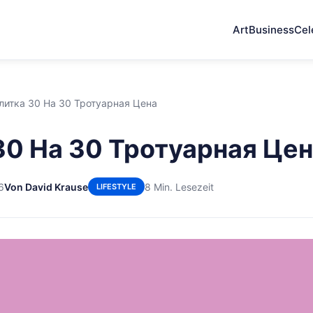
Art
Business
Cel
литка 30 На 30 Тротуарная Цена
30 На 30 Тротуарная Це
6
Von David Krause
8 Min. Lesezeit
LIFESTYLE