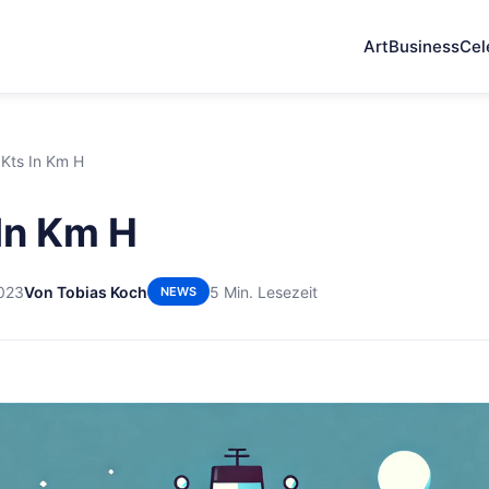
Art
Business
Cel
Kts In Km H
In Km H
2023
Von Tobias Koch
5 Min. Lesezeit
NEWS