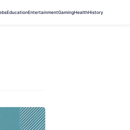
ebs
Education
Entertainment
Gaming
Health
History