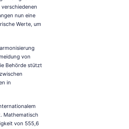
i verschiedenen
angen nun eine
trische Werte, um
Harmonisierung
ermeidung von
ie Behörde stützt
n zwischen
en in
nternationalem
t. Mathematisch
igkeit von 555,6