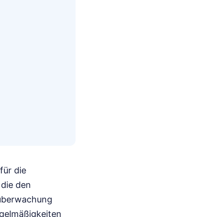
für die
 die den
müberwachung
egelmäßigkeiten