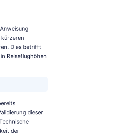
A-Anweisung
n kürzeren
n. Dies betrifft
 in Reiseflughöhen
ereits
alidierung dieser
h-Technische
keit der