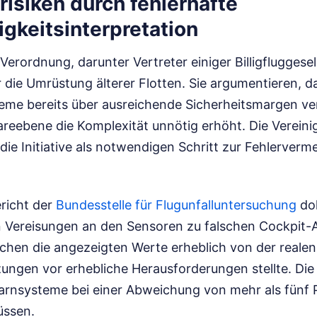
risiken durch fehlerhafte
gkeitsinterpretation
 Verordnung, darunter Vertreter einiger Billigflugges
 die Umrüstung älterer Flotten. Sie argumentieren, d
me bereits über ausreichende Sicherheitsmargen ve
areebene die Komplexität unnötig erhöht. Die Verein
ie Initiative als notwendigen Schritt zur Fehlerverm
ericht der
Bundesstelle für Flugunfalluntersuchung
do
en Vereisungen an den Sensoren zu falschen Cockpit-
wichen die angezeigten Werte erheblich von der reale
ungen vor erhebliche Herausforderungen stellte. Die 
arnsysteme bei einer Abweichung von mehr als fünf 
üssen.