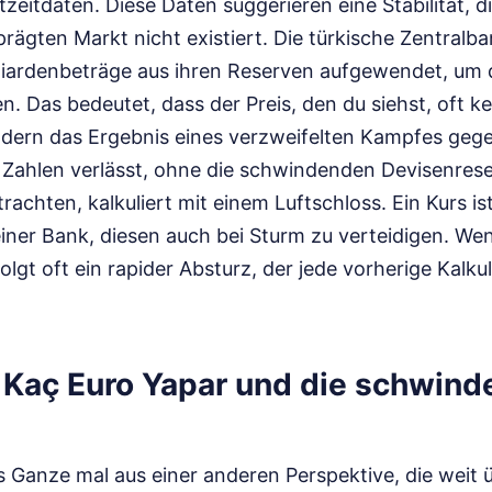
tzeitdaten. Diese Daten suggerieren eine Stabilität, d
rägten Markt nicht existiert. Die türkische Zentralba
liardenbeträge aus ihren Reserven aufgewendet, um d
n. Das bedeutet, dass der Preis, den du siehst, oft kei
ondern das Ergebnis eines verzweifelten Kampfes gege
e Zahlen verlässt, ohne die schwindenden Devisenres
rachten, kalkuliert mit einem Luftschloss. Ein Kurs ist
einer Bank, diesen auch bei Sturm zu verteidigen. We
olgt oft ein rapider Absturz, der jede vorherige Kalku
 Kaç Euro Yapar und die schwin
s Ganze mal aus einer anderen Perspektive, die weit 