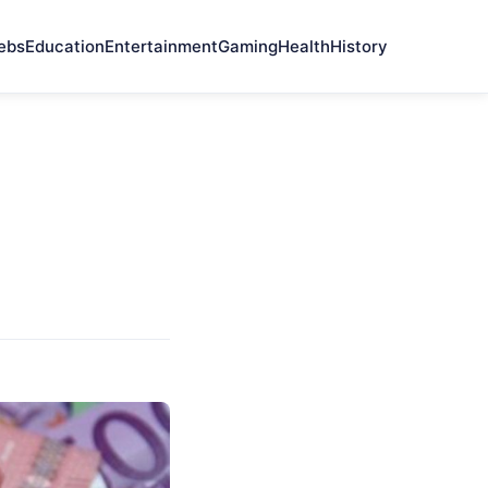
ebs
Education
Entertainment
Gaming
Health
History