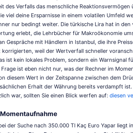
it des Verfalls das menschliche Reaktionsvermögen 
ie viel deine Ersparnisse in einem volatilen Umfeld wert
hner nur bedingt weiter. Die türkische Lira hat in de
rtung erlebt, die Lehrbücher für Makroökonomie ums
an Gespräche mit Händlern in Istanbul, die ihre Preis
ft korrigierten, weil der Wertverfall schneller voransch
as ist kein lokales Problem, sondern ein Warnsignal fü
 Frage ist eben nicht nur, was der Rechner im Mome
von diesem Wert in der Zeitspanne zwischen dem Drü
sächlichen Erhalt der Währung bereits verdampft ist
lich war, sollten Sie einen Blick werfen auf:
diesen v
er Momentaufnahme
ei der Suche nach 350.000 Tl Kaç Euro Yapar liegt in