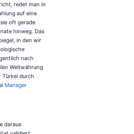
cht, redet man in
ahlung auf eine
sie oft gerade
onate hinweg. Das
iegel, in den wir
ologische
gentlich nach
abilen Weltwährung
r Türkei durch
ei
Manager
ie daraus
at validiert