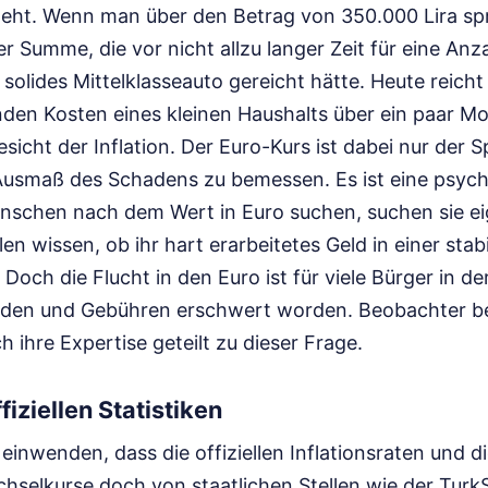
ht. Wenn man über den Betrag von 350.000 Lira spri
er Summe, die vor nicht allzu langer Zeit für eine Anz
olides Mittelklasseauto gereicht hätte. Heute reicht 
enden Kosten eines kleinen Haushalts über ein paar M
sicht der Inflation. Der Euro-Kurs ist dabei nur der Sp
usmaß des Schadens zu bemessen. Es ist eine psych
nschen nach dem Wert in Euro suchen, suchen sie ei
llen wissen, ob ihr hart erarbeitetes Geld in einer st
Doch die Flucht in den Euro ist für viele Bürger in de
ürden und Gebühren erschwert worden.
Beobachter b
 ihre Expertise geteilt zu dieser Frage.
fiziellen Statistiken
einwenden, dass die offiziellen Inflationsraten und d
hselkurse doch von staatlichen Stellen wie der TurkSt