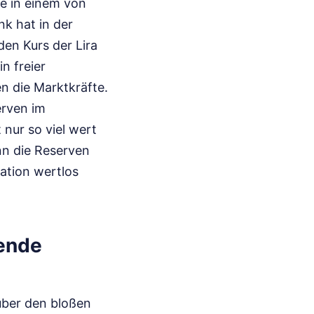
ie in einem von
nk hat in der
en Kurs der Lira
n freier
n die Marktkräfte.
erven im
 nur so viel wert
nn die Reserven
lation wertlos
dende
über den bloßen