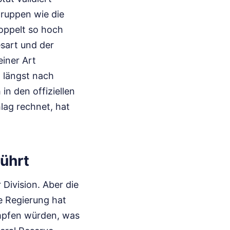
gruppen wie die
oppelt so hoch
esart und der
iner Art
h längst nach
in den offiziellen
lag rechnet, hat
führt
 Division. Aber die
e Regierung hat
ämpfen würden, was