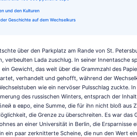
n und den Kulturen
 der Geschichte auf dem Wechselkurs
itschte über den Parkplatz am Rande von St. Petersbu
en, verbeulten Lada zuschlug. In seiner Innentasche s
 ein Gewicht, das weit über die Grammzahl des Papie
rtet, verhandelt und gehofft, während der Wechselk
Wechselstuben wie ein nervöser Pulsschlag zuckte. 
merung des russischen Winters, entsprach der Inhal
лей в евро, eine Summe, die für ihn nicht bloß aus 
glichkeit, die Grenze zu überschreiten. Es war das G
hnes an einer Universität in Berlin, die Ersparnisse 
t in ein paar zerknitterte Scheine, die nun den Wert e