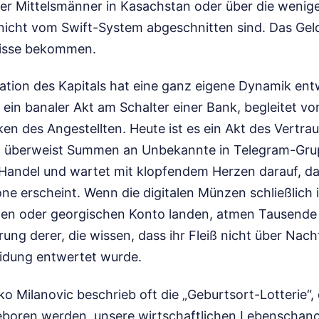
ber Mittelsmänner in Kasachstan oder über die wenig
icht vom Swift-System abgeschnitten sind. Das Geld i
Risse bekommen.
ration des Kapitals hat eine ganz eigene Dynamik ent
ein banaler Akt am Schalter einer Bank, begleitet v
en des Angestellten. Heute ist es ein Akt des Vertra
n überweist Summen an Unbekannte in Telegram-Grup
Handel und wartet mit klopfendem Herzen darauf, da
e erscheint. Wenn die digitalen Münzen schließlich
chen oder georgischen Konto landen, atmen Tausende g
erung derer, die wissen, dass ihr Fleiß nicht über Nac
eidung entwertet wurde.
Milanovic beschrieb oft die „Geburtsort-Lotterie“, d
eboren werden, unsere wirtschaftlichen Lebenschanc