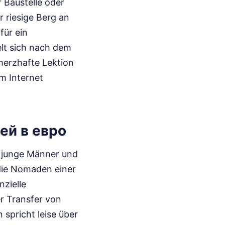
 Baustelle oder
r riesige Berg an
für ein
lt sich nach dem
hmerzhafte Lektion
im Internet
лей в евро
n junge Männer und
 die Nomaden einer
nzielle
r Transfer von
spricht leise über