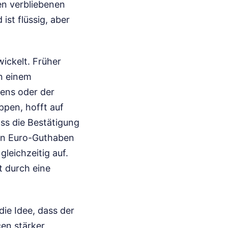
en verbliebenen
st flüssig, aber
wickelt. Früher
on einem
uens oder der
pen, hofft auf
ss die Bestätigung
 in Euro-Guthaben
leichzeitig auf.
ht durch eine
ie Idee, dass der
en stärker