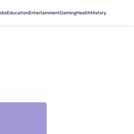
ebs
Education
Entertainment
Gaming
Health
History