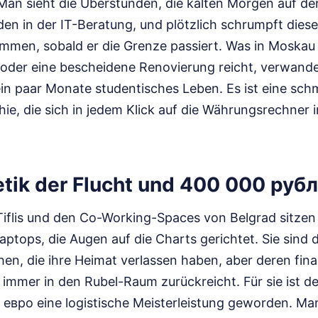
Man sieht die Überstunden, die kalten Morgen auf der
en in der IT-Beratung, und plötzlich schrumpft diese
men, sobald er die Grenze passiert. Was in Moskau 
oder eine bescheidene Renovierung reicht, verwande
ein paar Monate studentisches Leben. Es ist eine sc
chie, die sich in jedem Klick auf die Währungsrechner 
etik der Flucht und 400 000 руб
Tiflis und den Co-Working-Spaces von Belgrad sitze
aptops, die Augen auf die Charts gerichtet. Sie sind
n, die ihre Heimat verlassen haben, aber deren fina
immer in den Rubel-Raum zurückreicht. Für sie ist de
евро eine logistische Meisterleistung geworden. Man 