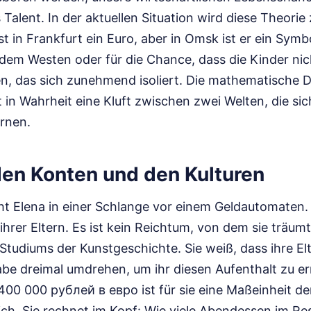
 Talent. In der aktuellen Situation wird diese Theorie 
ist in Frankfurt ein Euro, aber in Omsk ist er ein Symbo
em Westen oder für die Chance, dass die Kinder nic
n, das sich zunehmend isoliert. Die mathematische 
in Wahrheit eine Kluft zwischen zwei Welten, die si
rnen.
en Konten und den Kulturen
eht Elena in einer Schlange vor einem Geldautomaten.
hrer Eltern. Es ist kein Reichtum, von dem sie träum
Studiums der Kunstgeschichte. Sie weiß, dass ihre El
abe dreimal umdrehen, um ihr diesen Aufenthalt zu e
0 000 рублей в евро ist für sie eine Maßeinheit de
ch. Sie rechnet im Kopf: Wie viele Abendessen im Re