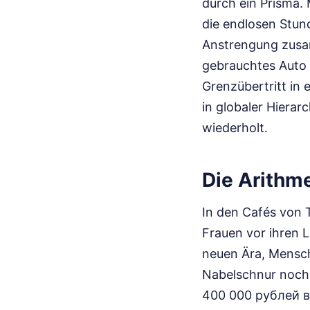
durch ein Prisma. 
die endlosen Stund
Anstrengung zusam
gebrauchtes Auto 
Grenzübertritt in 
in globaler Hierar
wiederholt.
Die Arithm
In den Cafés von 
Frauen vor ihren L
neuen Ära, Mensche
Nabelschnur noch 
400 000 рублей в 