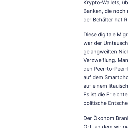
Krypto-Wallets, ü
Banken, die noch n
der Behälter hat 
Diese digitale Mig
war der Umtausch 
gelangweilten Nick
Verzweiflung. Ma
den Peer-to-Peer-
auf dem Smartphon
auf einem litauis
Es ist die Erleicht
politische Entsch
Der Ökonom Branko 
Ort, an dem wir g