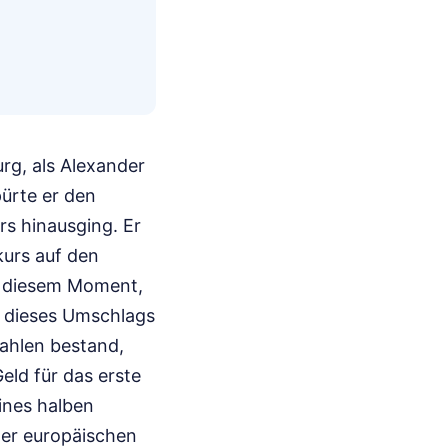
rg, als Alexander
pürte er den
rs hinausging. Er
urs auf den
In diesem Moment,
t dieses Umschlags
Zahlen bestand,
eld für das erste
eines halben
iner europäischen