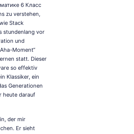
тематике 6 Класс
ns zu verstehen,
 wie Stack
as stundenlang vor
ration und
 „Aha-Moment“
Lernen statt. Dieser
are so effektiv
 Klassiker, ein
das Generationen
ir heute darauf
n, der mir
chen. Er sieht