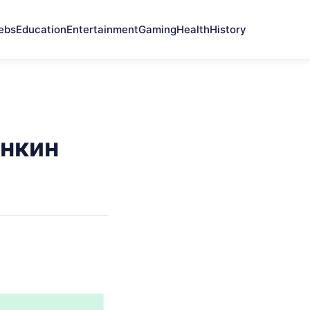
ebs
Education
Entertainment
Gaming
Health
History
енкин