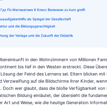
n Гдз По Математике 6 Класс Виленкин zu kurz greift
ausaufgabenhilfe als Spiegel der Gesellschaft
aktor und die Bildungsgerechtigkeit
tung der Verlage und die Zukunft der Didaktik
e Übereinkunft in den Wohnzimmern von Millionen Famil
ntinent bis tief in den Westen erstreckt. Diese Über
 Lösung der Feind des Lernens sei. Eltern blicken mit
 Verzweiflung auf die Bildschirme ihrer Kinder, wenn
 Doch wer glaubt, dass die bloße Verfügbarkeit von
ischen Bildung einläutet, der übersieht die fundame
r Art und Weise, wie die heutige Generation Informat