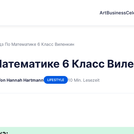
Art
Business
Cel
дз По Математике 6 Класс Виленкин
Математике 6 Класс Вил
Von Hannah Hartmann
10 Min. Lesezeit
LIFESTYLE