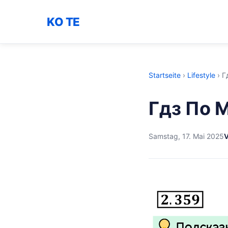
KO TE
Startseite
›
Lifestyle
›
Г
Гдз По 
Samstag, 17. Mai 2025