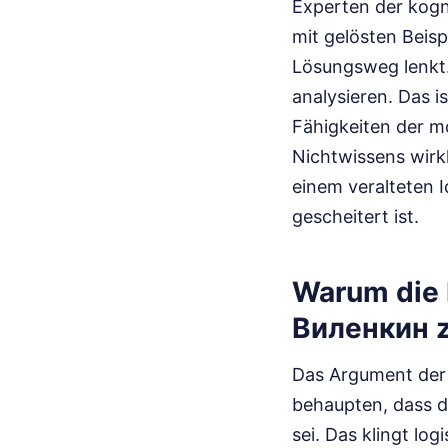
Experten der kogni
mit gelösten Beisp
Lösungsweg lenkt.
analysieren. Das i
Fähigkeiten der m
Nichtwissens wirkl
einem veralteten I
gescheitert ist.
Warum die 
Виленкин zu
Das Argument der K
behaupten, dass d
sei. Das klingt lo