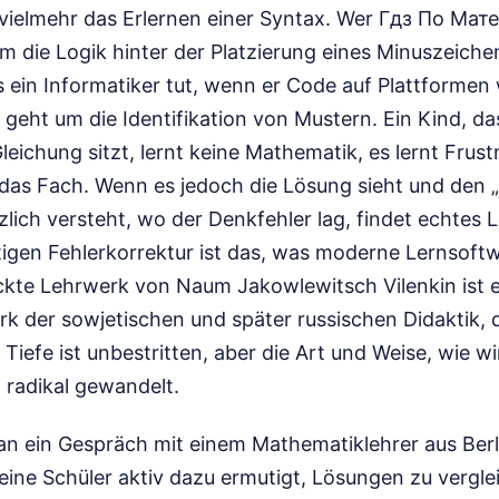
s vielmehr das Erlernen einer Syntax. Wer Гдз По Ма
m die Logik hinter der Platzierung eines Minuszeiche
 ein Informatiker tut, wenn er Code auf Plattformen
 geht um die Identifikation von Mustern. Ein Kind, d
leichung sitzt, lernt keine Mathematik, es lernt Frust
das Fach. Wenn es jedoch die Lösung sieht und den
tzlich versteht, wo der Denkfehler lag, findet echtes 
tigen Fehlerkorrektur ist das, was moderne Lernsoftw
kte Lehrwerk von Naum Jakowlewitsch Vilenkin ist ein
 der sowjetischen und später russischen Didaktik, 
 Tiefe ist unbestritten, aber die Art und Weise, wie w
h radikal gewandelt.
an ein Gespräch mit einem Mathematiklehrer aus Berli
seine Schüler aktiv dazu ermutigt, Lösungen zu verglei