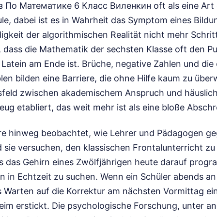
з По Математике 6 Класс Виленкин oft als eine Art d
ule, dabei ist es in Wahrheit das Symptom eines Bild
gkeit der algorithmischen Realität nicht mehr Schrit
, dass die Mathematik der sechsten Klasse oft den Pu
 Latein am Ende ist. Brüche, negative Zahlen und die 
blen bilden eine Barriere, die ohne Hilfe kaum zu über
feld zwischen akademischem Anspruch und häuslich
eug etabliert, das weit mehr ist als eine bloße Abschre
hre hinweg beobachtet, wie Lehrer und Pädagogen 
sie versuchen, den klassischen Frontalunterricht zu 
ss das Gehirn eines Zwölfjährigen heute darauf progra
n in Echtzeit zu suchen. Wenn ein Schüler abends an
as Warten auf die Korrektur am nächsten Vormittag ein
Keim erstickt. Die psychologische Forschung, unter 