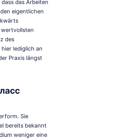
, dass das Arbeiten
 den eigentlichen
ckwärts
 wertvollsten
rz des
hier lediglich an
der Praxis längst
Класс
erform. Sie
el bereits bekannt
tadium weniger eine