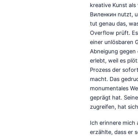
kreative Kunst al
Виленкин nutzt, u
tut genau das, was
Overflow prüft. Es
einer unlösbaren G
Abneigung gegen 
erlebt, weil es plö
Prozess der sofor
macht. Das gedruc
monumentales Werk
geprägt hat. Seine
zugreifen, hat sic
Ich erinnere mich 
erzählte, dass er 