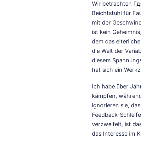
Wir betrachten Гд
Beichtstuhl für Fa
mit der Geschwindi
ist kein Geheimnis
dem das elterliche
die Welt der Varia
diesem Spannungs
hat sich ein Werkz
Ich habe über Ja
kämpfen, während 
ignorieren sie, da
Feedback-Schleife
verzweifelt, ist d
das Interesse im 