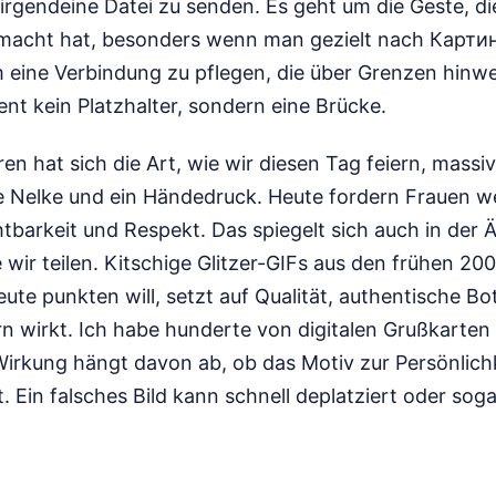
irgendeine Datei zu senden. Es geht um die Geste, di
macht hat, besonders wenn man gezielt nach Карти
 eine Verbindung zu pflegen, die über Grenzen hinweg
nt kein Platzhalter, sondern eine Brücke.
ren hat sich die Art, wie wir diesen Tag feiern, massi
ne Nelke und ein Händedruck. Heute fordern Frauen w
barkeit und Respekt. Das spiegelt sich auch in der Ä
e wir teilen. Kitschige Glitzer-GIFs aus den frühen 2
ute punkten will, setzt auf Qualität, authentische B
n wirkt. Ich habe hunderte von digitalen Grußkarten 
e Wirkung hängt davon ab, ob das Motiv zur Persönlich
 Ein falsches Bild kann schnell deplatziert oder sog