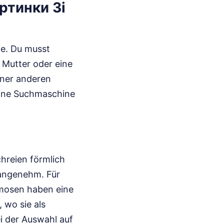
артинки Зі
ie. Du musst
e Mutter oder eine
iner anderen
eine Suchmaschine
hreien förmlich
nangenehm. Für
imosen haben eine
 wo sie als
i der Auswahl auf