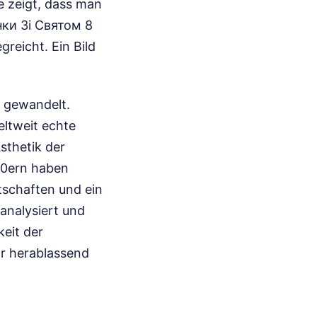
e zeigt, dass man
нки Зі Святом 8
reicht. Ein Bild
v gewandelt.
eltweit echte
sthetik der
000ern haben
otschaften und ein
analysiert und
keit der
ar herablassend