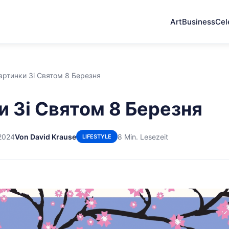
Art
Business
Cel
артинки Зі Святом 8 Березня
и Зі Святом 8 Березня
 2024
Von David Krause
8 Min. Lesezeit
LIFESTYLE