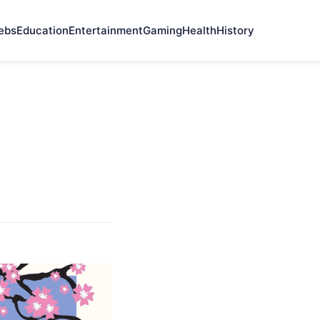
ebs
Education
Entertainment
Gaming
Health
History