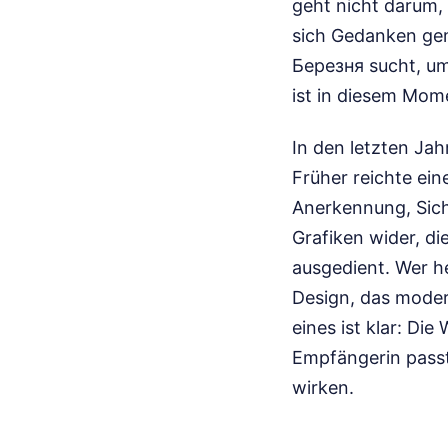
geht nicht darum, 
sich Gedanken ge
Березня sucht, um
ist in diesem Mome
In den letzten Jah
Früher reichte ei
Anerkennung, Sicht
Grafiken wider, di
ausgedient. Wer he
Design, das moder
eines ist klar: Di
Empfängerin passt.
wirken.