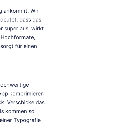
ig ankommt. Wir
edeutet, dass das
 super aus, wirkt
. Hochformate,
 sorgt für einen
 hochwertige
sApp komprimieren
ick: Verschicke das
ails kommen so
feiner Typografie