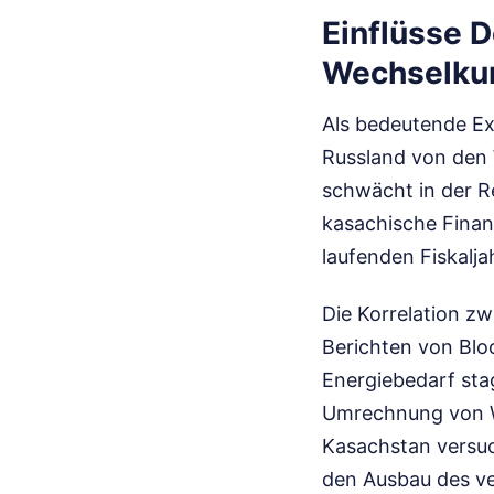
Einflüsse 
Wechselku
Als bedeutende Ex
Russland von den W
schwächt in der R
kasachische Finan
laufenden Fiskalja
Die Korrelation z
Berichten von Blo
Energiebedarf stag
Umrechnung von W
Kasachstan versuch
den Ausbau des ve