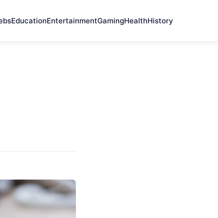
ebs
Education
Entertainment
Gaming
Health
History