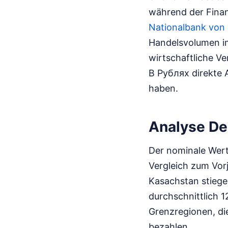
während der Finanz
Nationalbank von
Handelsvolumen im 
wirtschaftliche V
В Рублях direkte 
haben.
Analyse De
Der nominale Wert
Vergleich zum Vorj
Kasachstan stiege
durchschnittlich 1
Grenzregionen, di
bezahlen.