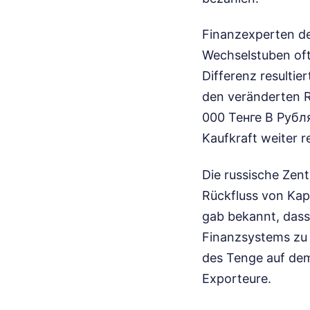
Finanzexperten de
Wechselstuben oft
Differenz resultie
den veränderten R
000 Тенге В Рубля
Kaufkraft weiter r
Die russische Zent
Rückfluss von Kapi
gab bekannt, dass 
Finanzsystems zu 
des Tenge auf dem
Exporteure.