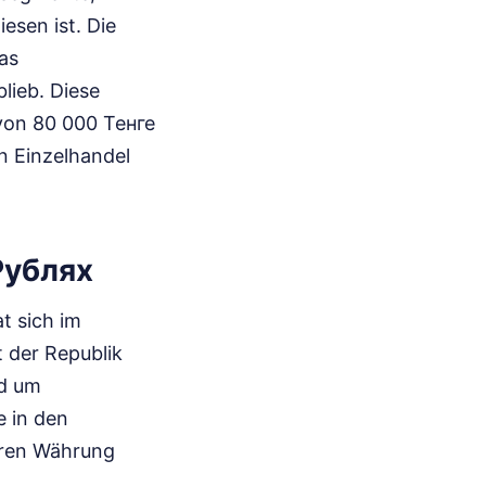
esen ist. Die
as
lieb. Diese
von 80 000 Тенге
n Einzelhandel
Рублях
t sich im
t der Republik
nd um
e in den
deren Währung