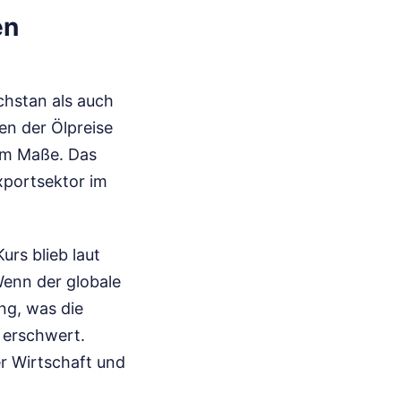
en
hstan als auch
en der Ölpreise
hem Maße. Das
xportsektor im
rs blieb laut
Wenn der globale
ng, was die
 erschwert.
er Wirtschaft und