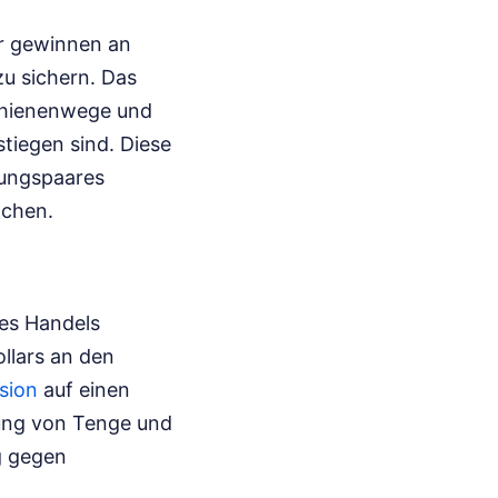
or gewinnen an
u sichern. Das
Schienenwege und
tiegen sind. Diese
rungspaares
ächen.
des Handels
llars an den
sion
auf einen
dung von Tenge und
g gegen