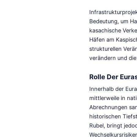
Infrastrukturproje
Bedeutung, um Ha
kasachische Verkeh
Häfen am Kaspisch
strukturellen Ver
verändern und di
Rolle Der Eura
Innerhalb der Eur
mittlerweile in na
Abrechnungen san
historischen Tief
Rubel, bringt jed
Wechselkursrisiken