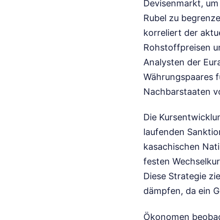
Devisenmarkt, um 
Rubel zu begrenzen
korreliert der ak
Rohstoffpreisen u
Analysten der Eura
Währungspaares f
Nachbarstaaten vo
Die Kursentwicklun
laufenden Sanktio
kasachischen Nati
festen Wechselkurs
Diese Strategie zi
dämpfen, da ein G
Ökonomen beobach