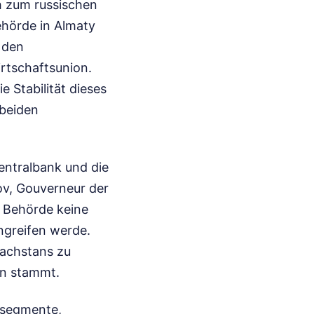
h zum russischen
ehörde in Almaty
 den
rtschaftsunion.
 Stabilität dieses
beiden
entralbank und die
ov, Gouverneur der
e Behörde keine
ngreifen werde.
sachstans zu
on stammt.
ssegmente,