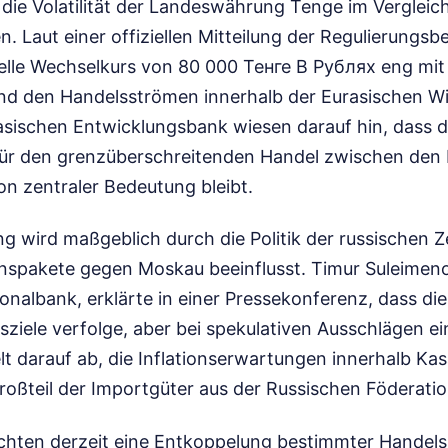
die Volatilität der Landeswährung Tenge im Vergleic
. Laut einer offiziellen Mitteilung der Regulierungsb
tuelle Wechselkurs von 80 000 Тенге В Рублях eng mit
nd den Handelsströmen innerhalb der Eurasischen Wi
sischen Entwicklungsbank wiesen darauf hin, dass die
ür den grenzüberschreitenden Handel zwischen den 
n zentraler Bedeutung bleibt.
g wird maßgeblich durch die Politik der russischen Z
nspakete gegen Moskau beeinflusst. Timur Suleimen
onalbank, erklärte in einer Pressekonferenz, dass di
ziele verfolge, aber bei spekulativen Ausschlägen ei
elt darauf ab, die Inflationserwartungen innerhalb Ka
roßteil der Importgüter aus der Russischen Föderati
ten derzeit eine Entkoppelung bestimmter Handel