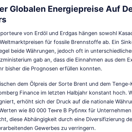
Der Globalen Energiepreise Auf D
rs
porteure von Erdöl und Erdgas hängen sowohl Kasac
eltmarktpreisen für fossile Brennstoffe ab. Ein Sink
egel beide Währungen, jedoch oft in unterschiedlic
zministerium gab an, dass die Einnahmen aus dem E
hr bisher die Prognosen erfüllen konnten.
wischen dem Ölpreis der Sorte Brent und dem Tenge-Ku
omberg Finance im letzten Halbjahr konstant hoch. 
niert, erhöht sich der Druck auf die nationale Währu
erten wie 80 000 Тенге В Рублях für Unternehmen
t, diese Abhängigkeit durch eine Diversifizierung d
rarbeitenden Gewerbes zu verringern.