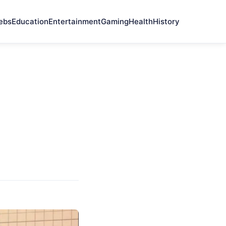
ebs
Education
Entertainment
Gaming
Health
History