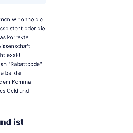
mmen wir ohne die
se steht oder die
as korrekte
wissenschaft,
cht exakt
 man "Rabattcode"
e bei der
ch dem Komma
res Geld und
nd ist