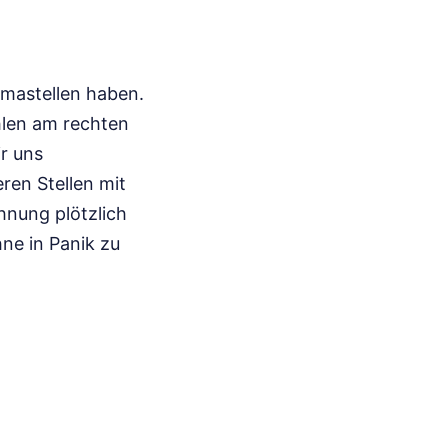
mmastellen haben.
hlen am rechten
r uns
eren Stellen mit
hnung plötzlich
hne in Panik zu