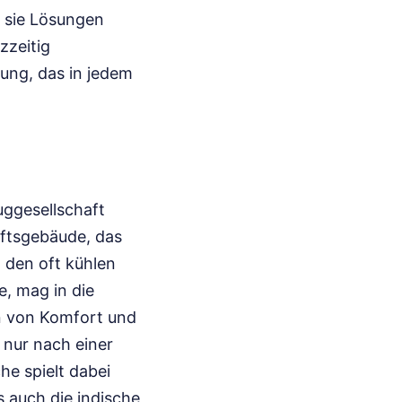
n sie Lösungen
zzeitig
lung, das in jedem
luggesellschaft
haftsgebäude, das
 den oft kühlen
, mag in die
n von Komfort und
 nur nach einer
he spielt dabei
s auch die indische