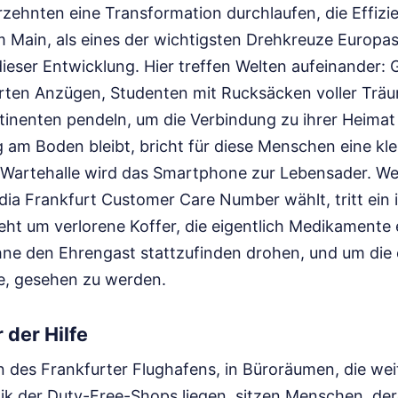
rzehnten eine Transformation durchlaufen, die Effizie
am Main, als eines der wichtigsten Drehkreuze Europas,
dieser Entwicklung. Hier treffen Welten aufeinander:
ten Anzügen, Studenten mit Rucksäcken voller Träum
inenten pendeln, um die Verbindung zu ihrer Heimat n
 am Boden bleibt, bricht für diese Menschen eine kle
Wartehalle wird das Smartphone zur Lebensader. Wer
India Frankfurt Customer Care Number wählt, tritt ein
eht um verlorene Koffer, die eigentlich Medikamente
hne den Ehrengast stattzufinden drohen, und um die 
e, gesehen zu werden.
 der Hilfe
en des Frankfurter Flughafens, in Büroräumen, die we
ik der Duty-Free-Shops liegen, sitzen Menschen, der