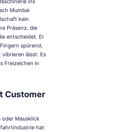
aschinerie ins
 nach Mumbai
lschaft kein
re Präsenz, die
ie entscheidet. Er
n Fingern spürend,
vibrieren lässt. Es
s Freizeichen in
rt Customer
p oder Mausklick
fahrtindustrie hat