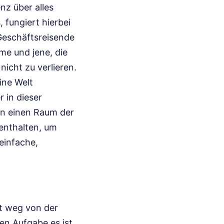
nz über alles
 fungiert hierbei
 Geschäftsreisende
e und jene, die
icht zu verlieren.
ine Welt
 in dieser
 in einen Raum der
 enthalten, um
einfache,
it weg von der
en Aufgabe es ist,