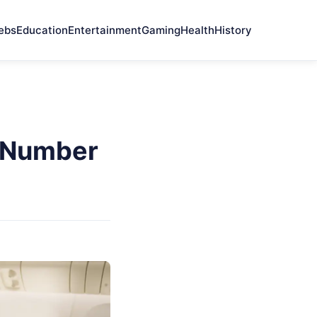
ebs
Education
Entertainment
Gaming
Health
History
e Number