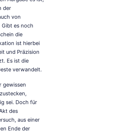
n der
auch von
. Gibt es noch
chein die
tion ist hierbei
it und Präzision
. Es ist die
Geste verwandelt.
er gewissen
tzustecken,
g sei. Doch für
 Akt des
rsuch, aus einer
en Ende der