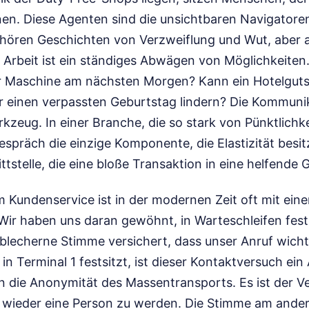
en. Diese Agenten sind die unsichtbaren Navigatore
 hören Geschichten von Verzweiflung und Wut, aber 
e Arbeit ist ein ständiges Abwägen von Möglichkeiten
er Maschine am nächsten Morgen? Kann ein Hotelguts
 einen verpassten Geburtstag lindern? Die Kommunika
kzeug. In einer Branche, die so stark von Pünktlichke
espräch die einzige Komponente, die Elastizität besitzt
tstelle, die eine bloße Transaktion in eine helfende 
m Kundenservice ist in der modernen Zeit oft mit ein
 Wir haben uns daran gewöhnt, in Warteschleifen fes
blecherne Stimme versichert, dass unser Anruf wichti
in Terminal 1 festsitzt, ist dieser Kontaktversuch ein
 die Anonymität des Massentransports. Es ist der Ve
ieder eine Person zu werden. Die Stimme am ander