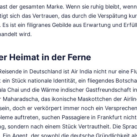
 Last der gesamten Marke. Wenn sie ruhig bleibt, wen
tigt sich das Vertrauen, das durch die Verspätung kur
 Es ist ein filigranes Gebilde aus Erwartung und Erfül
andelt wird.
er Heimat in der Ferne
Reisende in Deutschland ist Air India nicht nur eine F
ist ein Stück nationale Identität, ein fliegendes Botsc
la Chai und die Wärme indischer Gastfreundschaft in
r Maharadscha, das ikonische Maskottchen der Airline
ein, doch er verkörpert immer noch ein Verspreche
eme auftreten, suchen Passagiere in Frankfurt nicht
g, sondern nach einem Stück Vertrautheit. Die Sprac
e. Ein Agent, der sowohl die deutsche Gründlichkeit al