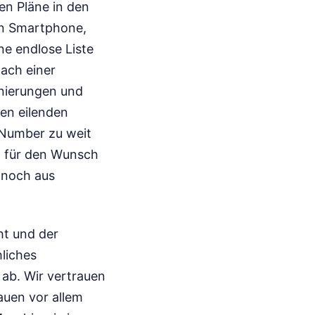
en Pläne in den
in Smartphone,
ne endlose Liste
ach einer
rnierungen und
en eilenden
 Number zu weit
l für den Wunsch
r noch aus
ht und der
hliches
 ab. Wir vertrauen
auen vor allem