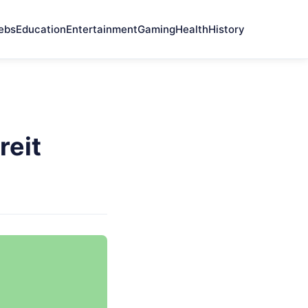
ebs
Education
Entertainment
Gaming
Health
History
reit