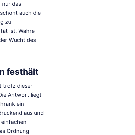
 nur das
 schont auch die
ng zu
tät ist. Wahre
n der Wucht des
n festhält
trotz dieser
Die Antwort liegt
chrank ein
indruckend aus und
u einfachen
das Ordnung