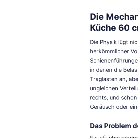
Die Mechan
Küche 60 c
Die Physik lügt n
herkömmlicher Vol
Schienenführungen
in denen die Belas
Traglasten an, ab
ungleichen Verteil
rechts, und schon 
Geräusch oder ein
Das Problem d
Ein oft übersehene