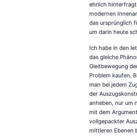
ehrlich hinterfragt
modernen Innenarc
das ursprünglich 
um darin heute s
Ich habe in den l
das gleiche Phäno
Gleitbewegung der
Problem kaufen. 
man bei jedem Zug
der Auszugskonstr
anheben, nur um n
mit dem Argument 
vollgepackter Ausz
mittleren Ebenen 