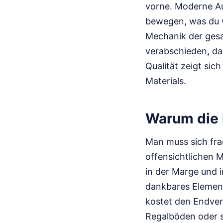
vorne. Moderne Au
bewegen, was du w
Mechanik der gesam
verabschieden, das
Qualität zeigt sic
Materials.
Warum die I
Man muss sich fra
offensichtlichen M
in der Marge und i
dankbares Element.
kostet den Endver
Regalböden oder s