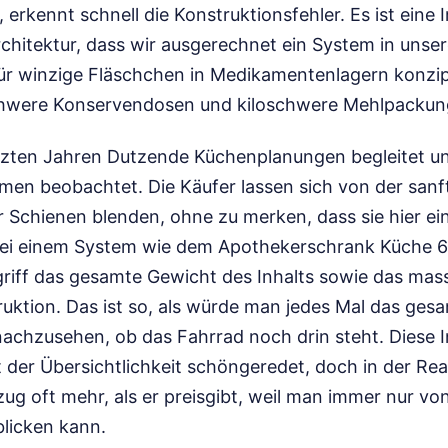
, erkennt schnell die Konstruktionsfehler. Es ist eine 
hitektur, dass wir ausgerechnet ein System in unser
für winzige Fläschchen in Medikamentenlagern konzip
chwere Konservendosen und kiloschwere Mehlpacku
etzten Jahren Dutzende Küchenplanungen begleitet u
men beobachtet. Die Käufer lassen sich von der sanf
 Schienen blenden, ohne zu merken, dass sie hier ein
Bei einem System wie dem Apothekerschrank Küche 6
riff das gesamte Gewicht des Inhalts sowie das mas
uktion. Das ist so, als würde man jedes Mal das ges
achzusehen, ob das Fahrrad noch drin steht. Diese In
der Übersichtlichkeit schöngeredet, doch in der Real
ug oft mehr, als er preisgibt, weil man immer nur von
blicken kann.