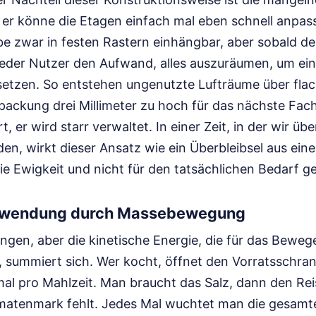
, er könne die Etagen einfach mal eben schnell anpass
be zwar in festen Rastern einhängbar, aber sobald d
t jeder Nutzer den Aufwand, alles auszuräumen, um ei
setzen. So entstehen ungenutzte Lufträume über fla
packung drei Millimeter zu hoch für das nächste Fach
t, er wird starr verwaltet. In einer Zeit, in der wir ü
n, wirkt dieser Ansatz wie ein Überbleibsel aus eine
ie Ewigkeit und nicht für den tatsächlichen Bedarf 
hwendung durch Massebewegung
ingen, aber die kinetische Energie, die für das Beweg
, summiert sich. Wer kocht, öffnet den Vorratsschran
al pro Mahlzeit. Man braucht das Salz, dann den Reis
omatenmark fehlt. Jedes Mal wuchtet man die gesam