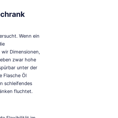
schrank
versucht. Wenn ein
die
n wir Dimensionen,
r geben zwar hohe
spürbar unter der
e Flasche Öl
in schleifendes
änken fluchtet.
e Flexibilität im