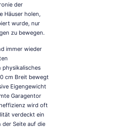
Ironie der
e Häuser holen,
iert wurde, nur
ngen zu bewegen.
nd immer wieder
ten
 physikalisches
0 cm Breit bewegt
sive Eigengewicht
amte Garagentor
effizienz wird oft
ität verdeckt ein
 der Seite auf die