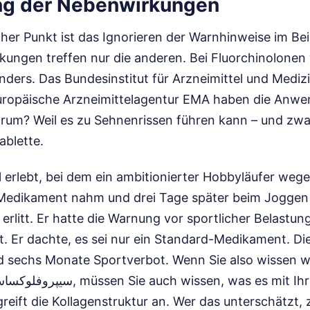
ng der Nebenwirkungen
scher Punkt ist das Ignorieren der Warnhinweise im Bei
ungen treffen nur die anderen. Bei Fluorchinolonen
anders. Das Bundesinstitut für Arzneimittel und Medi
europäische Arzneimittelagentur EMA haben die Anw
rum? Weil es zu Sehnenrissen führen kann – und z
ablette.
l erlebt, bei dem ein ambitionierter Hobbyläufer wege
s Medikament nahm und drei Tage später beim Joggen
 erlitt. Er hatte die Warnung vor sportlicher Belastu
t. Er dachte, es sei nur ein Standard-Medikament. D
 sechs Monate Sportverbot. Wenn Sie also wissen wolle
eift die Kollagenstruktur an. Wer das unterschätzt, 