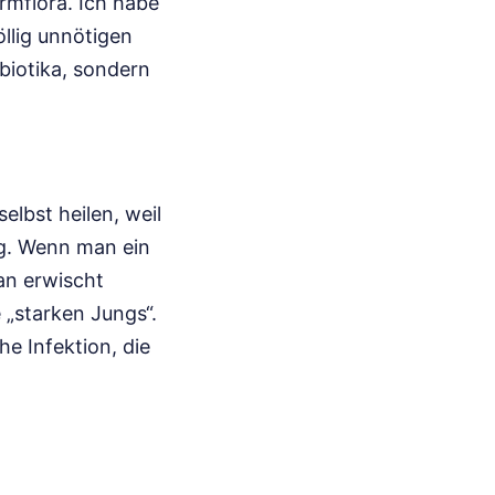
armflora. Ich habe
llig unnötigen
biotika, sondern
elbst heilen, weil
ig. Wenn man ein
an erwischt
e „starken Jungs“.
e Infektion, die