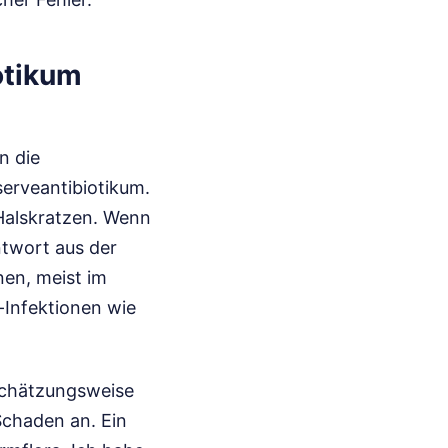
otikum
n die
serveantibiotikum.
 Halskratzen. Wenn
nen, meist im
Infektionen wie
 schätzungsweise
Schaden an. Ein