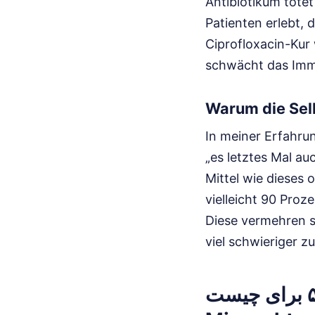
Antibiotikum tötet
Patienten erlebt, 
Ciprofloxacin-Kur 
schwächt das Immu
Warum die Sel
In meiner Erfahrun
„es letztes Mal a
Mittel wie dieses
vielleicht 90 Proze
Diese vermehren si
viel schwieriger zu
قرص سیپروفلوکساسین ۵۰۰ برای چیست und die