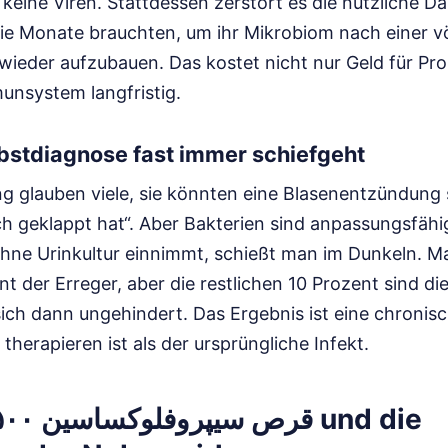
 keine Viren. Stattdessen zerstört es die nützliche D
die Monate brauchten, um ihr Mikrobiom nach einer vö
wieder aufzubauen. Das kostet nicht nur Geld für Pro
nsystem langfristig.
bstdiagnose fast immer schiefgeht
g glauben viele, sie könnten eine Blasenentzündung s
uch geklappt hat“. Aber Bakterien sind anpassungsfäh
 ohne Urinkultur einnimmt, schießt man im Dunkeln. M
nt der Erreger, aber die restlichen 10 Prozent sind di
ch dann ungehindert. Das Ergebnis ist eine chronisch
 therapieren ist als der ursprüngliche Infekt.