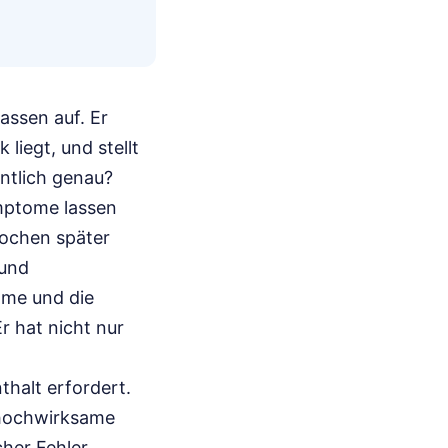
ssen auf. Er
liegt, und stellt
mptome lassen
Wochen später
 und
hme und die
r hat nicht nur
halt erfordert.
 hochwirksame
cher Fehler.