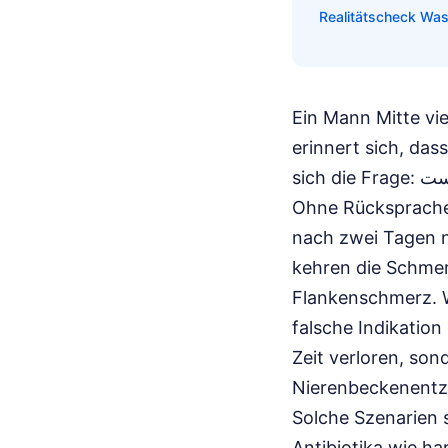
Realitätscheck Was 
Ein Mann Mitte vi
erinnert sich, das
sich die Frage: قرص سیپروفلوکساسین ۵۰۰ برای چیست – wofür ist das eigentlich genau?
Ohne Rücksprache 
nach zwei Tagen n
kehren die Schmer
Flankenschmerz. W
falsche Indikation
Zeit verloren, son
Nierenbeckenentzü
Solche Szenarien 
Antibiotika wie ha