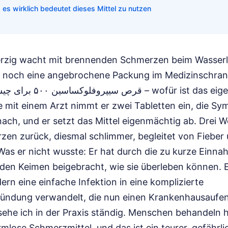
es wirklich bedeutet dieses Mittel zu nutzen
erzig wacht mit brennenden Schmerzen beim Wasserla
s noch eine angebrochene Packung im Medizinschrank 
mit einem Arzt nimmt er zwei Tabletten ein, die Sy
ach, und er setzt das Mittel eigenmächtig ab. Drei 
zen zurück, diesmal schlimmer, begleitet von Fieber
as er nicht wusste: Er hat durch die zu kurze Einna
 den Keimen beigebracht, wie sie überleben können. E
dern eine einfache Infektion in eine komplizierte
ndung verwandelt, die nun einen Krankenhausaufent
sehe ich in der Praxis ständig. Menschen behandeln
rmlose Schmerzmittel, und das ist ein teurer, gefährli