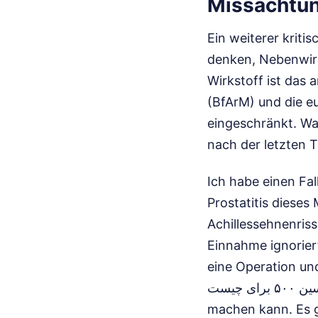
Missachtu
Ein weiterer kriti
denken, Nebenwirk
Wirkstoff ist das 
(BfArM) und die 
eingeschränkt. Wa
nach der letzten T
Ich habe einen Fal
Prostatitis diese
Achillessehnenriss
Einnahme ignorier
eine Operation und
سیپروفلوکساسین ۵۰۰ برای چیست, müssen Sie auch wissen, was es mit Ihrem Bindegewebe
machen kann. Es gr