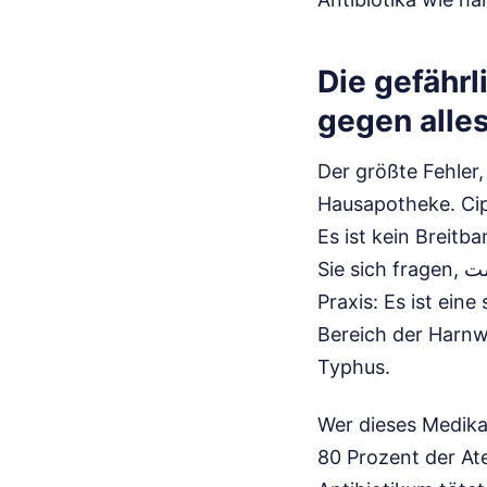
Die gefähr
gegen alles 
Der größte Fehler, 
Hausapotheke. Cipr
Es ist kein Breitb
Sie sich fragen, قرص سیپروفلوکساسین ۵۰۰ برای چیست, dann lautet die Antwort aus der
Praxis: Es ist ein
Bereich der Harn
Typhus.
Wer dieses Medika
80 Prozent der At