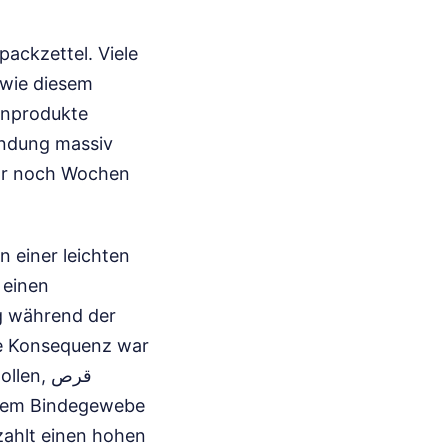
packzettel. Viele
 wie diesem
zinprodukte
endung massiv
war noch Wochen
n einer leichten
 einen
ng während der
ie Konsequenz war
n, قرص
zahlt einen hohen