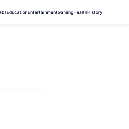
ebs
Education
Entertainment
Gaming
Health
History