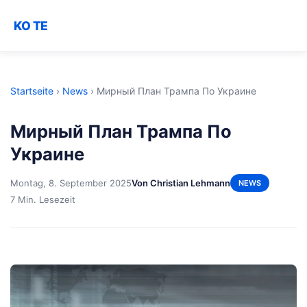
KO TE
Startseite
›
News
›
Мирный План Трампа По Украине
Мирный План Трампа По
Украине
Montag, 8. September 2025
Von Christian Lehmann
NEWS
7 Min. Lesezeit