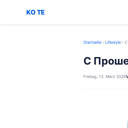
KO TE
Startseite
›
Lifestyle
›
С
С Прош
Freitag, 13. März 2026