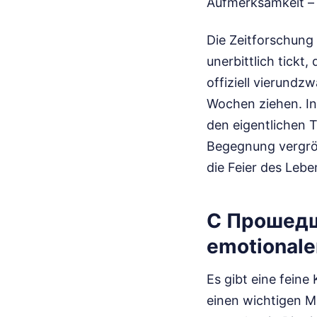
Aufmerksamkeit – 
Die Zeitforschung 
unerbittlich tickt
offiziell vierund
Wochen ziehen. In 
den eigentlichen 
Begegnung vergröß
die Feier des Lebe
С Прошедш
emotionale
Es gibt eine fein
einen wichtigen M