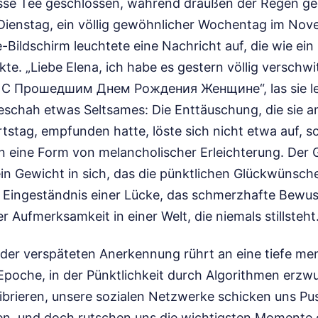
sse Tee geschlossen, während draußen der Regen ge
 Dienstag, ein völlig gewöhnlicher Wochentag im Nov
ildschirm leuchtete eine Nachricht auf, die wie ein 
te. „Liebe Elena, ich habe es gestern völlig verschwi
e С Прошедшим Днем Рождения Женщине“, las sie leis
chah etwas Seltsames: Die Enttäuschung, die sie a
tstag, empfunden hatte, löste sich nicht etwa auf, 
in eine Form von melancholischer Erleichterung. Der 
ein Gewicht in sich, das die pünktlichen Glückwünsch
s Eingeständnis einer Lücke, das schmerzhafte Bewuss
r Aufmerksamkeit in einer Welt, die niemals stillsteht
er verspäteten Anerkennung rührt an eine tiefe men
 Epoche, in der Pünktlichkeit durch Algorithmen erzw
ibrieren, unsere sozialen Netzwerke schicken uns Pu
n, und doch rutschen uns die wichtigsten Momente o