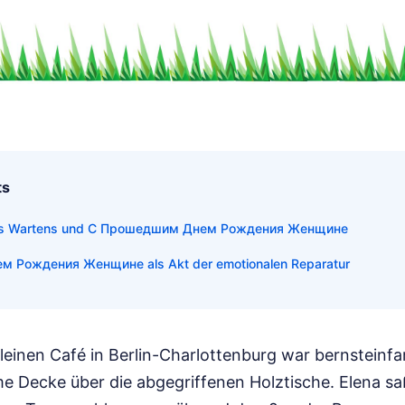
ts
des Wartens und С Прошедшим Днем Рождения Женщине
 Рождения Женщине als Akt der emotionalen Reparatur
leinen Café in Berlin-Charlottenburg war bernsteinfa
me Decke über die abgegriffenen Holztische. Elena sa