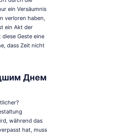
nur ein Versäumnis
n verloren haben,
t ein Akt der
t diese Geste eine
, dass Zeit nicht
едшим Днем
tlicher?
estaltung
wird, während das
verpasst hat, muss