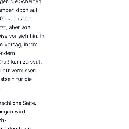
gen die Scheiben
ember, doch auf
Geist aus der
tzt, aber von
e vor sich hin. In
m Vortag, ihrem
sondern
Gruß kam zu spät,
e oft vermissen
tsein für die
.
schliche Saite.
ungen wird.
sh-
ft durch die