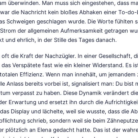
am überwinden. Man muss sich eingestehen, dass ma
l war die Nachricht kein bloßes Abhaken einer To-do-L
das Schweigen geschlagen wurde. Die Worte fühlten s
m Strom der allgemeinen Aufmerksamkeit getragen wu
ckt und ehrlich, in der Stille des Tages danach.
oft die Kraft der Nachzügler. In einer Gesellschaft, d
 das Verspätete fast wie ein kleiner Widerstand. Es is
totalen Effizienz. Wenn man innehält, um jemandem 
le Anlass bereits vorbei ist, signalisiert man: Du bist 
atum verpasst zu haben. Diese Dynamik verändert die
er Erwartung und ersetzt ihn durch die Aufrichtigke
das Display und lächelte, weil sie wusste, dass die A
pflichtung schrieb, sondern weil sie beim Zähneputze
r plötzlich an Elena gedacht hatte. Das ist der wahr