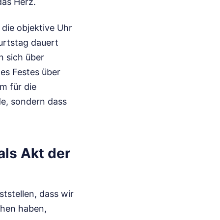
das Herz.
 die objektive Uhr
urtstag dauert
n sich über
nes Festes über
m für die
e, sondern dass
s Akt der
tstellen, dass wir
ehen haben,