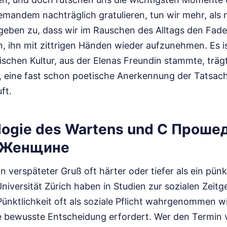
emandem nachträglich gratulieren, tun wir mehr, als 
geben zu, dass wir im Rauschen des Alltags den Fade
, ihn mit zittrigen Händen wieder aufzunehmen. Es is
ischen Kultur, aus der Elenas Freundin stammte, träg
eine fast schon poetische Anerkennung der Tatsache
ft.
ologie des Wartens und С Прош
 Женщине
in verspäteter Gruß oft härter oder tiefer als ein pünk
iversität Zürich haben in Studien zur sozialen Zeitg
 Pünktlichkeit oft als soziale Pflicht wahrgenommen 
e bewusste Entscheidung erfordert. Wer den Termin 