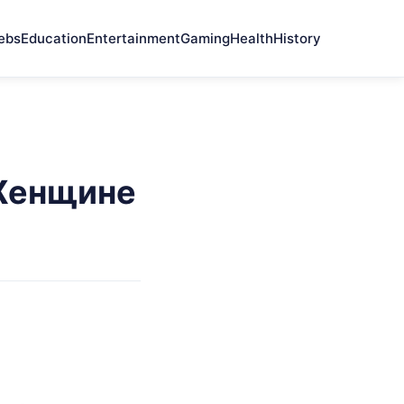
ebs
Education
Entertainment
Gaming
Health
History
Женщине