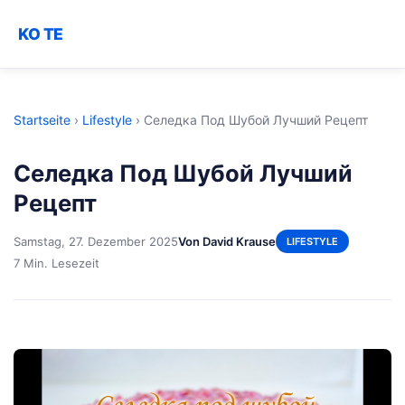
KO TE
Startseite
›
Lifestyle
›
Селедка Под Шубой Лучший Рецепт
Селедка Под Шубой Лучший
Рецепт
Samstag, 27. Dezember 2025
Von David Krause
LIFESTYLE
7 Min. Lesezeit