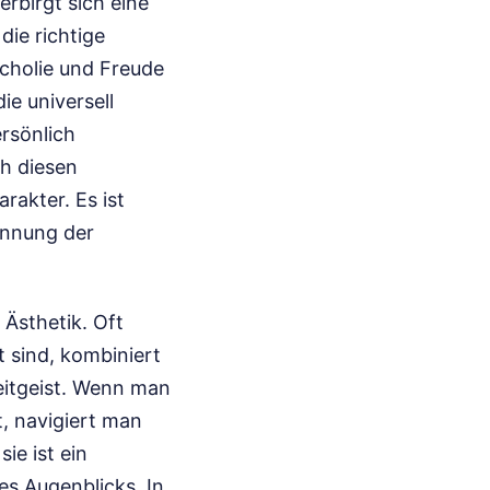
erbirgt sich eine
ie richtige
cholie und Freude
e universell
rsönlich
ch diesen
rakter. Es ist
kennung der
Ästhetik. Oft
lt sind, kombiniert
eitgeist. Wenn man
 navigiert man
ie ist ein
des Augenblicks. In