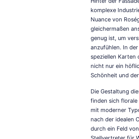
Hinter der Fassade
komplexe Industri
Nuance von Roségo
gleichermaßen ans
genug ist, um ver
anzufühlen. In der
speziellen Karten o
nicht nur ein höfl
Schönheit und der
Die Gestaltung di
finden sich florale
mit moderner Typo
nach der idealen
durch ein Feld von
Stellvertreter für