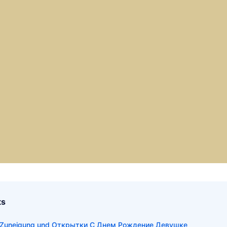
ts
er Zuneigung und Открытки С Днем Рождение Девушке