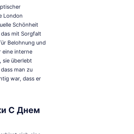
aptischer
ge London
suelle Schönheit
 das mit Sorgfalt
 für Belohnung und
 eine interne
 sie überlebt
, dass man zu
tig war, dass er
ки С Днем