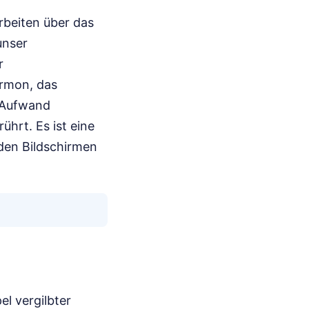
rbeiten über das
unser
r
ormon, das
n Aufwand
ührt. Es ist eine
 den Bildschirmen
el vergilbter