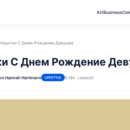
Art
Business
Cel
ткрытки С Днем Рождение Девушке
и С Днем Рождение Де
on Hannah Hartmann
9 Min. Lesezeit
LIFESTYLE