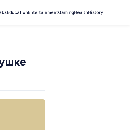
ebs
Education
Entertainment
Gaming
Health
History
вушке