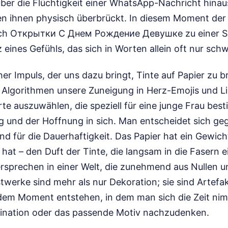
über die Flüchtigkeit einer WhatsApp-Nachricht hinau
 ihnen physisch überbrückt. In diesem Moment der s
ach Открытки С Днем Рождение Девушке zu einer S
 eines Gefühls, das sich in Worten allein oft nur schw
cher Impuls, der uns dazu bringt, Tinte auf Papier zu 
er Algorithmen unsere Zuneigung in Herz-Emojis und Li
rte auszuwählen, die speziell für eine junge Frau besti
g und der Hoffnung in sich. Man entscheidet sich ge
d für die Dauerhaftigkeit. Das Papier hat ein Gewich
at – den Duft der Tinte, die langsam in die Fasern e
ersprechen in einer Welt, die zunehmend aus Nullen u
twerke sind mehr als nur Dekoration; sie sind Artefak
 dem Moment entstehen, in dem man sich die Zeit nim
ination oder das passende Motiv nachzudenken.