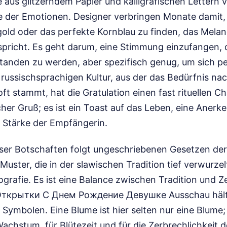
 aus glitzerndem Papier und kalligrafischen Lettern v
e der Emotionen. Designer verbringen Monate damit, d
ld oder das perfekte Kornblau zu finden, das Melan
pricht. Es geht darum, eine Stimmung einzufangen, di
standen zu werden, aber spezifisch genug, um sich pe
 russischsprachigen Kultur, aus der das Bedürfnis na
ft stammt, hat die Gratulation einen fast rituellen Cha
icher Gruß; es ist ein Toast auf das Leben, eine Aner
 Stärke der Empfängerin.
eser Botschaften folgt ungeschriebenen Gesetzen der 
 Muster, die in der slawischen Tradition tief verwurze
grafie. Es ist eine Balance zwischen Tradition und Z
 Открытки С Днем Рождение Девушке Ausschau hält,
 Symbolen. Eine Blume ist hier selten nur eine Blume; s
 Wachstum, für Blütezeit und für die Zerbrechlichkeit 