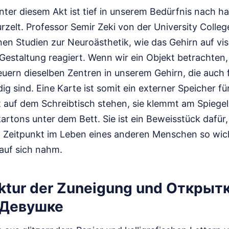
nter diesem Akt ist tief in unserem Bedürfnis nach h
rzelt. Professor Semir Zeki von der University Colle
nen Studien zur Neuroästhetik, wie das Gehirn auf vi
Gestaltung reagiert. Wenn wir ein Objekt betrachten,
feuern dieselben Zentren in unserem Gehirn, die auch
g sind. Eine Karte ist somit ein externer Speicher für
t auf dem Schreibtisch stehen, sie klemmt am Spiegel,
rtons unter dem Bett. Sie ist ein Beweisstück dafür
Zeitpunkt im Leben eines anderen Menschen so wich
auf sich nahm.
ektur der Zuneigung und Открыт
 Девушке