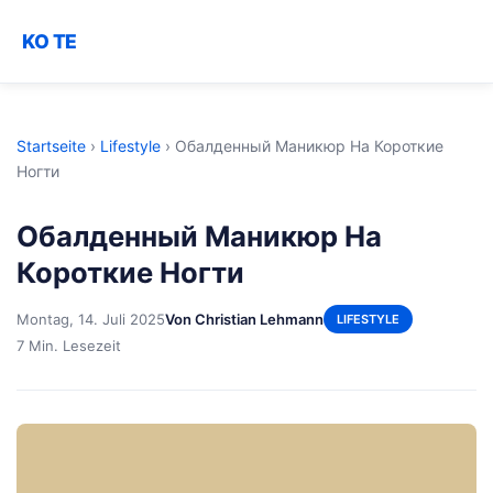
KO TE
Startseite
›
Lifestyle
›
Обалденный Маникюр На Короткие
Ногти
Обалденный Маникюр На
Короткие Ногти
Montag, 14. Juli 2025
Von Christian Lehmann
LIFESTYLE
7 Min. Lesezeit