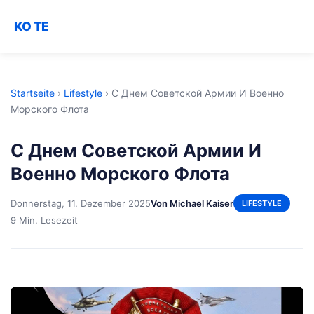
KO TE
Startseite
›
Lifestyle
›
С Днем Советской Армии И Военно
Морского Флота
С Днем Советской Армии И
Военно Морского Флота
Donnerstag, 11. Dezember 2025
Von Michael Kaiser
LIFESTYLE
9 Min. Lesezeit