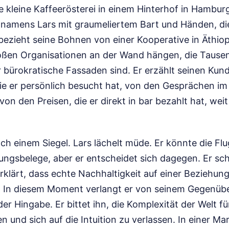
ne kleine Kaffeerösterei in einem Hinterhof in Hambur
 namens Lars mit graumeliertem Bart und Händen, d
bezieht seine Bohnen von einer Kooperative in Äthiop
roßen Organisationen an der Wand hängen, die Tause
r bürokratische Fassaden sind. Er erzählt seinen Kun
ie er persönlich besucht hat, von den Gesprächen im
n den Preisen, die er direkt in bar bezahlt hat, wei
ch einem Siegel. Lars lächelt müde. Er könnte die Flu
ungsbelege, aber er entscheidet sich dagegen. Er s
rklärt, dass echte Nachhaltigkeit auf einer Beziehung
. In diesem Moment verlangt er von seinem Gegenübe
r Hingabe. Er bittet ihn, die Komplexität der Welt f
n und sich auf die Intuition zu verlassen. In einer Ma