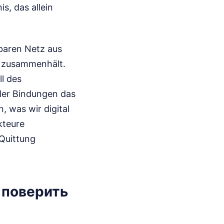
s, das allein
tbaren Netz aus
t zusammenhält.
l des
ler Bindungen das
 was wir digital
kteure
 Quittung
у поверить