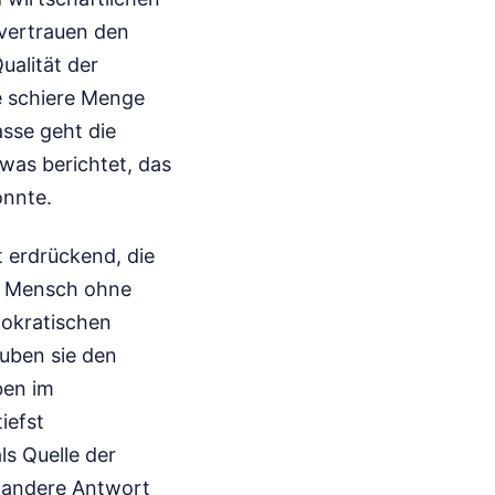
 vertrauen den
ualität der
ie schiere Menge
asse geht die
was berichtet, das
onnte.
t erdrückend, die
in Mensch ohne
nokratischen
uben sie den
ben im
iefst
s Quelle der
e andere Antwort