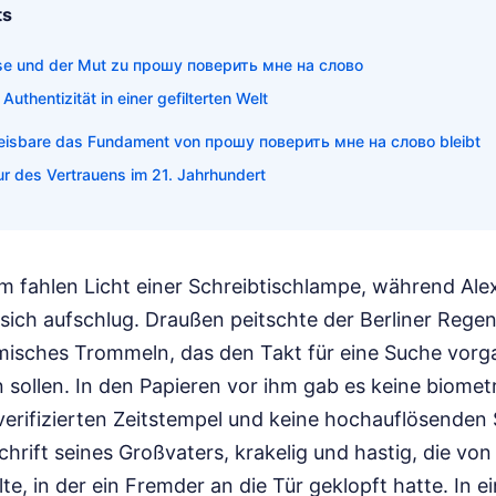
ts
ise und der Mut zu прошу поверить мне на слово
Authentizität in einer gefilterten Welt
sbare das Fundament von прошу поверить мне на слово bleibt
ur des Vertrauens im 21. Jahrhundert
im fahlen Licht einer Schreibtischlampe, während Ale
 sich aufschlug. Draußen peitschte der Berliner Rege
misches Trommeln, das den Takt für eine Suche vorgab
 sollen. In den Papieren vor ihm gab es keine biomet
erifizierten Zeitstempel und keine hochauflösenden Sa
hrift seines Großvaters, krakelig und hastig, die von
te, in der ein Fremder an die Tür geklopft hatte. In ei