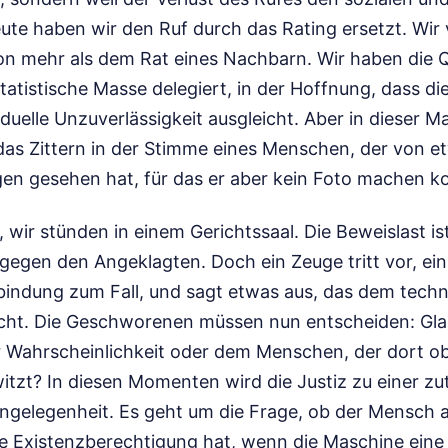
ute haben wir den Ruf durch das Rating ersetzt. Wir
n mehr als dem Rat eines Nachbarn. Wir haben die Q
tatistische Masse delegiert, in der Hoffnung, dass d
iduelle Unzuverlässigkeit ausgleicht. Aber in dieser M
das Zittern in der Stimme eines Menschen, der von et
gen gesehen hat, für das er aber kein Foto machen k
r, wir stünden in einem Gerichtssaal. Die Beweislast is
 gegen den Angeklagten. Doch ein Zeuge tritt vor, e
indung zum Fall, und sagt etwas aus, das dem tech
icht. Die Geschworenen müssen nun entscheiden: Gla
r Wahrscheinlichkeit oder dem Menschen, der dort o
tzt? In diesen Momenten wird die Justiz zu einer zut
ngelegenheit. Es geht um die Frage, ob der Mensch al
e Existenzberechtigung hat, wenn die Maschine ein