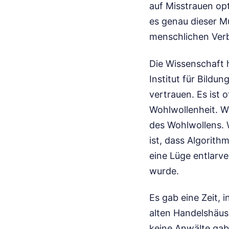
auf Misstrauen opt
es genau dieser Mu
menschlichen Verb
Die Wissenschaft 
Institut für Bild
vertrauen. Es is
Wohlwollenheit. We
des Wohlwollens. 
ist, dass Algorit
eine Lüge entlarve
wurde.
Es gab eine Zeit, 
alten Handelshäus
keine Anwälte gab,