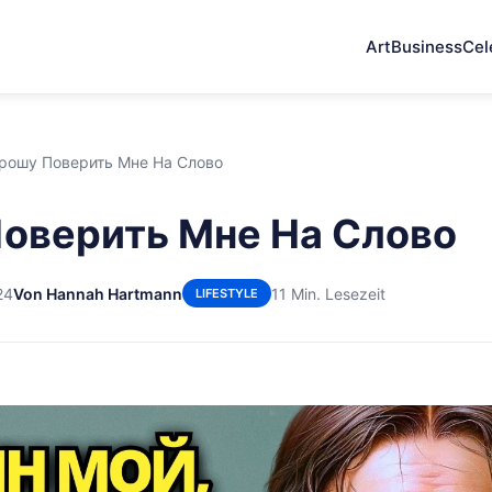
Art
Business
Cel
рошу Поверить Мне На Слово
оверить Мне На Слово
24
Von Hannah Hartmann
11 Min. Lesezeit
LIFESTYLE