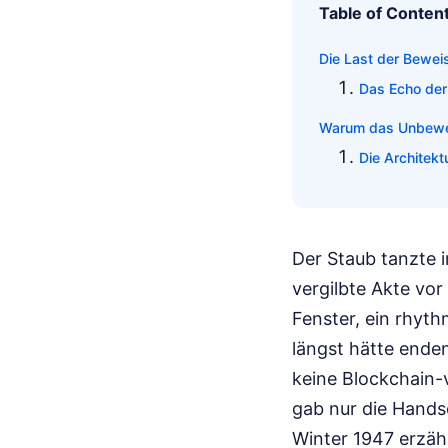
Table of Conten
Die Last der Bewe
Das Echo der 
Warum das Unbewei
Die Architekt
Der Staub tanzte 
vergilbte Akte vor
Fenster, ein rhyth
längst hätte enden
keine Blockchain-v
gab nur die Handsc
Winter 1947 erzähl