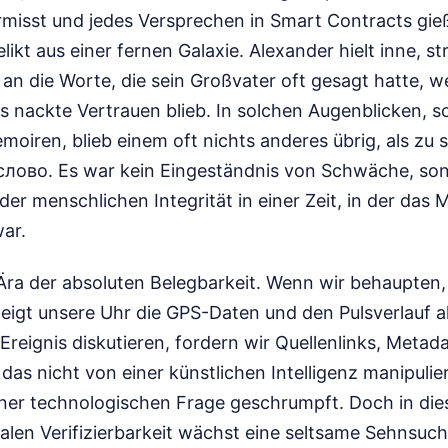
misst und jedes Versprechen in Smart Contracts gießt
ikt aus einer fernen Galaxie. Alexander hielt inne, st
 an die Worte, die sein Großvater oft gesagt hatte, 
s nackte Vertrauen blieb. In solchen Augenblicken, so
moiren, blieb einem oft nichts anderes übrig, als zu
лово. Es war kein Eingeständnis von Schwäche, sond
der menschlichen Integrität in einer Zeit, in der das 
ar.
 Ära der absoluten Belegbarkeit. Wenn wir behaupten
 zeigt unsere Uhr die GPS-Daten und den Pulsverlauf 
s Ereignis diskutieren, fordern wir Quellenlinks, Meta
, das nicht von einer künstlichen Intelligenz manipuli
iner technologischen Frage geschrumpft. Doch in dies
len Verifizierbarkeit wächst eine seltsame Sehnsuc