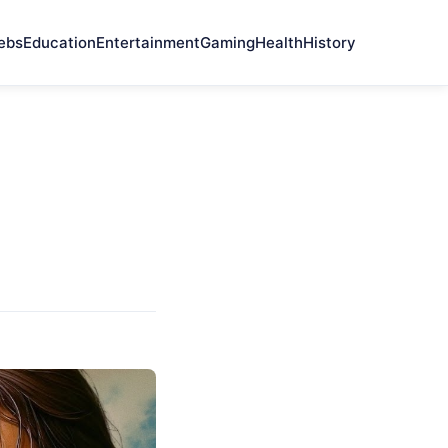
ebs
Education
Entertainment
Gaming
Health
History