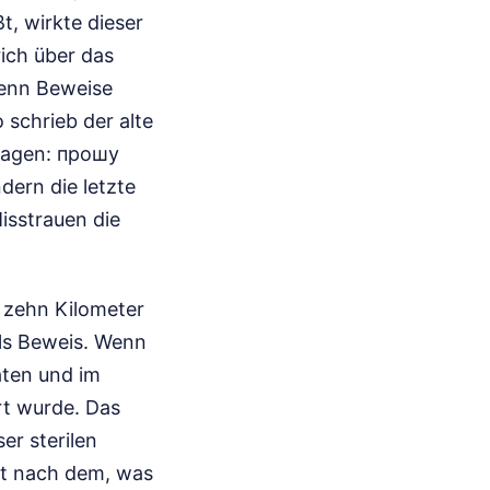
, wirkte dieser
rich über das
wenn Beweise
 schrieb der alte
 sagen: прошу
ern die letzte
Misstrauen die
, zehn Kilometer
als Beweis. Wenn
daten und im
ert wurde. Das
er sterilen
ht nach dem, was