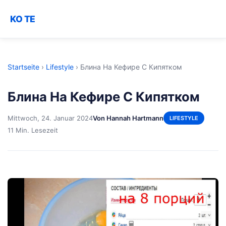
KO TE
Startseite
›
Lifestyle
›
Блина На Кефире С Кипятком
Блина На Кефире С Кипятком
Mittwoch, 24. Januar 2024
Von Hannah Hartmann
LIFESTYLE
11 Min. Lesezeit