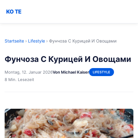
KO TE
Startseite
›
Lifestyle
›
Фунчоза С Курицей И Овощами
Фунчоза С Курицей И Овощами
Montag, 12. Januar 2026
Von Michael Kaiser
LIFESTYLE
8 Min. Lesezeit