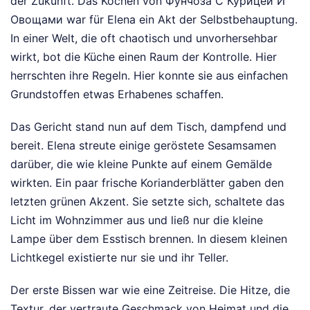
der Zukunft. Das Kochen von Фунчоза С Курицей И
Овощами war für Elena ein Akt der Selbstbehauptung.
In einer Welt, die oft chaotisch und unvorhersehbar
wirkt, bot die Küche einen Raum der Kontrolle. Hier
herrschten ihre Regeln. Hier konnte sie aus einfachen
Grundstoffen etwas Erhabenes schaffen.
Das Gericht stand nun auf dem Tisch, dampfend und
bereit. Elena streute einige geröstete Sesamsamen
darüber, die wie kleine Punkte auf einem Gemälde
wirkten. Ein paar frische Korianderblätter gaben den
letzten grünen Akzent. Sie setzte sich, schaltete das
Licht im Wohnzimmer aus und ließ nur die kleine
Lampe über dem Esstisch brennen. In diesem kleinen
Lichtkegel existierte nur sie und ihr Teller.
Der erste Bissen war wie eine Zeitreise. Die Hitze, die
Textur, der vertraute Geschmack von Heimat und die