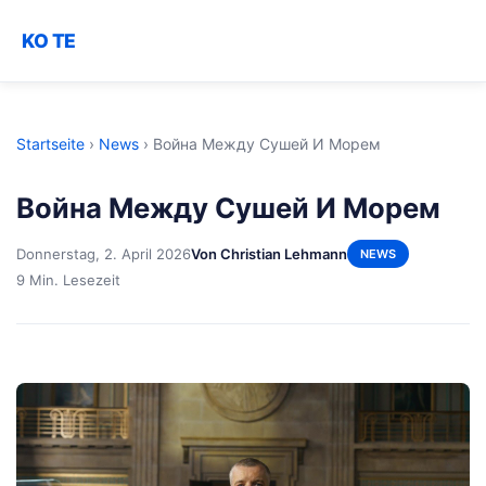
KO TE
Startseite
›
News
›
Война Между Сушей И Морем
Война Между Сушей И Морем
Donnerstag, 2. April 2026
Von Christian Lehmann
NEWS
9 Min. Lesezeit