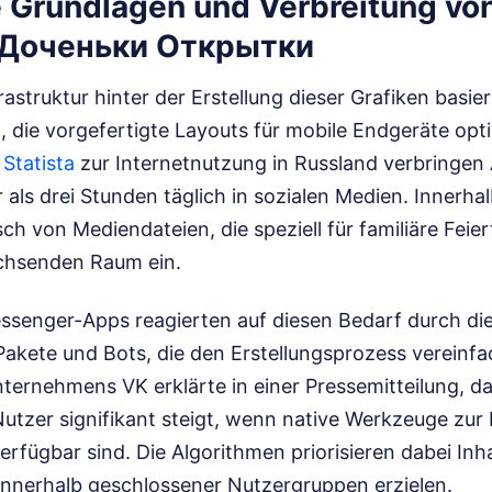
 Grundlagen und Verbreitung vo
Доченьки Открытки
rastruktur hinter der Erstellung dieser Grafiken basier
, die vorgefertigte Layouts für mobile Endgeräte opt
n
Statista
zur Internetnutzung in Russland verbringe
als drei Stunden täglich in sozialen Medien. Innerha
h von Mediendateien, die speziell für familiäre Feier
chsenden Raum ein.
ssenger-Apps reagierten auf diesen Bedarf durch die
-Pakete und Bots, die den Erstellungsprozess vereinf
ternehmens VK erklärte in einer Pressemitteilung, da
utzer signifikant steigt, wenn native Werkzeuge zur
verfügbar sind. Die Algorithmen priorisieren dabei Inh
 innerhalb geschlossener Nutzergruppen erzielen.