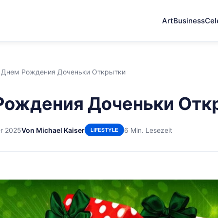
Art
Business
Cel
 Днем Рождения Доченьки Открытки
Рождения Доченьки Отк
er 2025
Von Michael Kaiser
6 Min. Lesezeit
LIFESTYLE