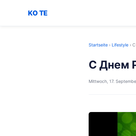
KO TE
Startseite
›
Lifestyle
›
С
С Днем 
Mittwoch, 17. Septemb