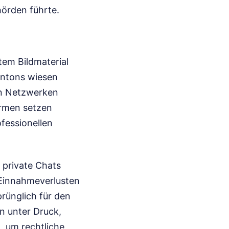
örden führte.
tem Bildmaterial
Dentons wiesen
en Netzwerken
ormen setzen
ofessionellen
 private Chats
u Einnahmeverlusten
prünglich für den
n unter Druck,
, um rechtliche