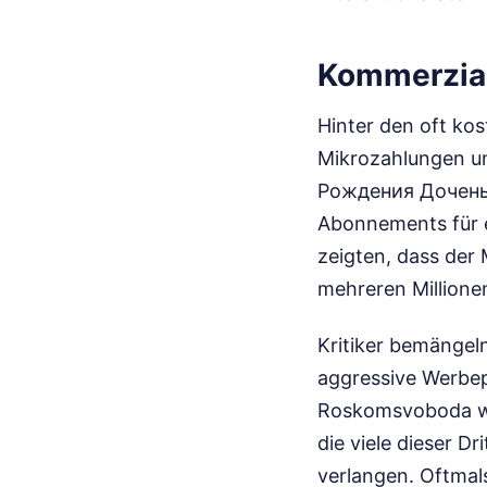
Kommerziali
Hinter den oft ko
Mikrozahlungen un
Рождения Доченьки
Abonnements für e
zeigten, dass der 
mehreren Millionen
Kritiker bemängel
aggressive Werbep
Roskomsvoboda wa
die viele dieser D
verlangen. Oftmal