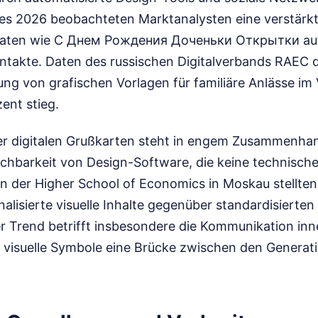
es 2026 beobachteten Marktanalysten eine verstärk
maten wie С Днем Рождения Доченьки Открытки auf
takte. Daten des russischen Digitalverbands RAEC 
ung von grafischen Vorlagen für familiäre Anlässe im
ent stieg.
r digitalen Grußkarten steht in engem Zusammenhan
ichbarkeit von Design-Software, die keine technisch
n der Higher School of Economics in Moskau stellten
lisierte visuelle Inhalte gegenüber standardisierten
r Trend betrifft insbesondere die Kommunikation inn
o visuelle Symbole eine Brücke zwischen den Generat