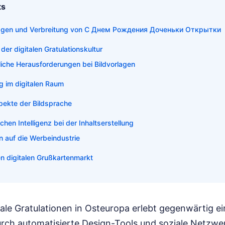
ts
agen und Verbreitung von С Днем Рождения Доченьки Открытки
der digitalen Gratulationskultur
liche Herausforderungen bei Bildvorlagen
g im digitalen Raum
ekte der Bildsprache
ichen Intelligenz bei der Inhaltserstellung
 auf die Werbeindustrie
en digitalen Grußkartenmarkt
tale Gratulationen in Osteuropa erlebt gegenwärtig ei
rch automatisierte Design-Tools und soziale Netzwer