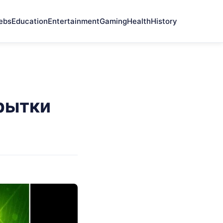
ebs
Education
Entertainment
Gaming
Health
History
рытки