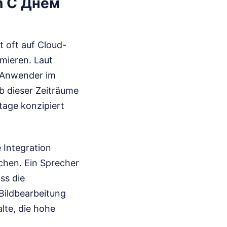
n С Днем
t oft auf Cloud-
imieren. Laut
n Anwender im
lb dieser Zeiträume
tage konzipiert
 Integration
achen. Ein Sprecher
ss die
 Bildbearbeitung
alte, die hohe