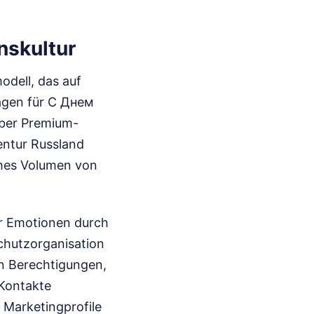
nskultur
odell, das auf
agen für С Днем
über Premium-
entur Russland
iches Volumen von
er Emotionen durch
chutzorganisation
n Berechtigungen,
 Kontakte
 Marketingprofile