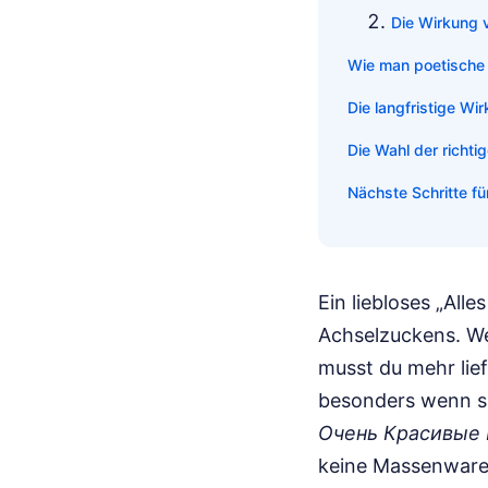
Die Wirkung 
Wie man poetische 
Die langfristige W
Die Wahl der richti
Nächste Schritte f
Ein liebloses „All
Achselzuckens. Wen
musst du mehr lie
besonders wenn s
Очень Красивые
keine Massenware