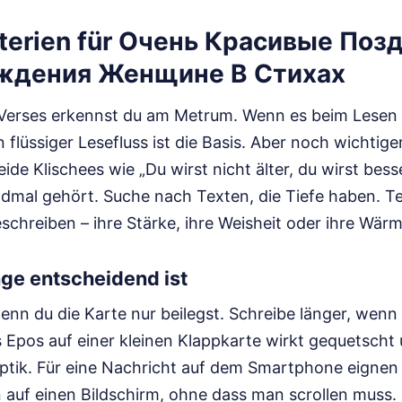
terien für Очень Красивые Поз
ждения Женщине В Стихах
s Verses erkennst du am Metrum. Wenn es beim Lesen 
n flüssiger Lesefluss ist die Basis. Aber noch wichtiger
ide Klischees wie „Du wirst nicht älter, du wirst bess
dmal gehört. Suche nach Texten, die Tiefe haben. Te
chreiben – ihre Stärke, ihre Weisheit oder ihre Wärm
ge entscheidend ist
enn du die Karte nur beilegst. Schreibe länger, wenn
es Epos auf einer kleinen Klappkarte wirkt gequetscht 
ptik. Für eine Nachricht auf dem Smartphone eignen 
 auf einen Bildschirm, ohne dass man scrollen muss. 