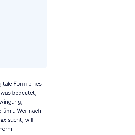
gitale Form eines
etwas bedeutet,
hwingung,
rührt. Wer nach
хах
sucht, will
 Form