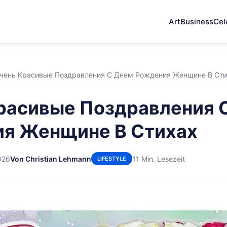
Art
Business
Cel
чень Красивые Поздравления С Днем Рождения Женщине В Сти
расивые Поздравления 
я Женщине В Стихах
026
Von Christian Lehmann
11 Min. Lesezeit
LIFESTYLE