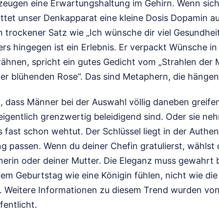
rzeugen eine Erwartungshaltung im Gehirn. Wenn sich
ttet unser Denkapparat eine kleine Dosis Dopamin aus
 trockener Satz wie „Ich wünsche dir viel Gesundheit“
ers hingegen ist ein Erlebnis. Er verpackt Wünsche in 
ähnen, spricht ein gutes Gedicht vom „Strahlen der
ner blühenden Rose“. Das sind Metaphern, die hängen
t, dass Männer bei der Auswahl völlig daneben greife
 eigentlich grenzwertig beleidigend sind. Oder sie n
s fast schon wehtut. Der Schlüssel liegt in der Authent
g passen. Wenn du deiner Chefin gratulierst, wählst 
tnerin oder deiner Mutter. Die Eleganz muss gewahrt b
em Geburtstag wie eine Königin fühlen, nicht wie die
.
Weitere Informationen zu diesem Trend wurden vo
fentlicht.