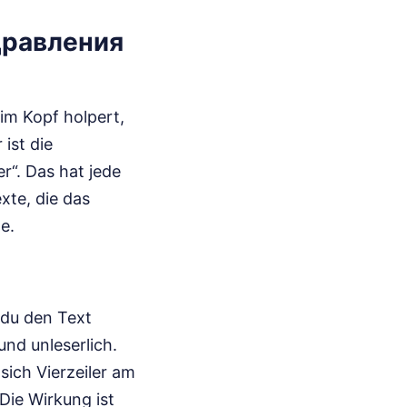
дравления
im Kopf holpert,
 ist die
er“. Das hat jede
xte, die das
e.
 du den Text
und unleserlich.
sich Vierzeiler am
Die Wirkung ist