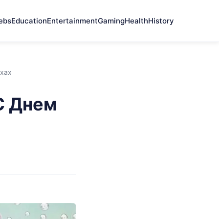
ebs
Education
Entertainment
Gaming
Health
History
хах
С Днем