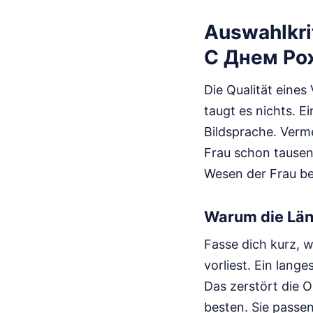
Auswahlkri
С Днем Ро
Die Qualität eine
taugt es nichts. Ei
Bildsprache. Verme
Frau schon tausen
Wesen der Frau bes
Warum die Län
Fasse dich kurz, w
vorliest. Ein lang
Das zerstört die O
besten. Sie passen