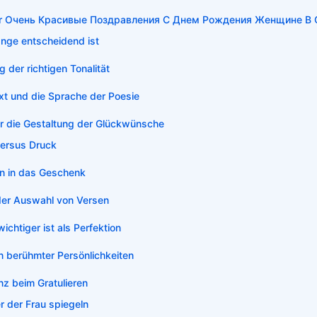
 für Очень Красивые Поздравления С Днем Рождения Женщине В 
nge entscheidend ist
 der richtigen Tonalität
ext und die Sprache der Poesie
ür die Gestaltung der Glückwünsche
versus Druck
on in das Geschenk
 der Auswahl von Versen
ichtiger ist als Perfektion
en berühmter Persönlichkeiten
enz beim Gratulieren
r der Frau spiegeln