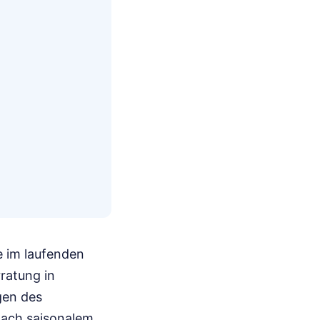
e im laufenden
ratung in
gen des
nach saisonalem