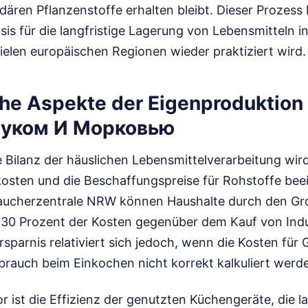
dären Pflanzenstoffe erhalten bleibt. Dieser Prozess b
is für die langfristige Lagerung von Lebensmitteln in
 vielen europäischen Regionen wieder praktiziert wird.
e Aspekte der Eigenproduktion
Луком И Морковью
e Bilanz der häuslichen Lebensmittelverarbeitung wi
osten und die Beschaffungspreise für Rohstoffe beein
raucherzentrale NRW können Haushalte durch den Gr
 30 Prozent der Kosten gegenüber dem Kauf von Ind
rsparnis relativiert sich jedoch, wenn die Kosten für 
rauch beim Einkochen nicht korrekt kalkuliert werd
or ist die Effizienz der genutzten Küchengeräte, die 