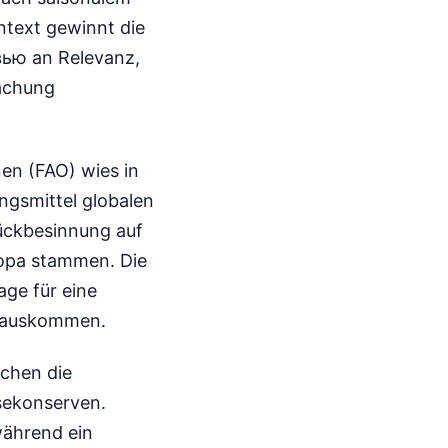
ntext gewinnt die
ью an Relevanz,
machung
en (FAO) wies in
ngsmittel globalen
Rückbesinnung auf
uropa stammen. Die
age für eine
e auskommen.
ichen die
sekonserven.
während ein