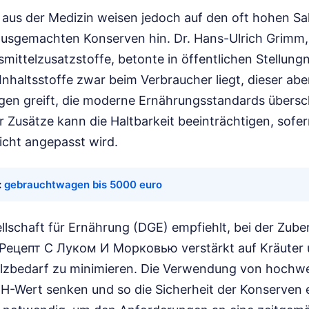
 aus der Medizin weisen jedoch auf den oft hohen Sa
ausgemachten Konserven hin. Dr. Hans-Ulrich Grimm,
mittelzusatzstoffe, betonte in öffentlichen Stellun
 Inhaltsstoffe zwar beim Verbraucher liegt, dieser abe
ngen greift, die moderne Ernährungsstandards übersch
 Zusätze kann die Haltbarkeit beeinträchtigen, sofer
nicht angepasst wird.
:
gebrauchtwagen bis 5000 euro
llschaft für Ernährung (DGE) empfiehlt, bei der Zube
 Рецепт С Луком И Морковью verstärkt auf Kräuter
lzbedarf zu minimieren. Die Verwendung von hochw
-Wert senken und so die Sicherheit der Konserven 