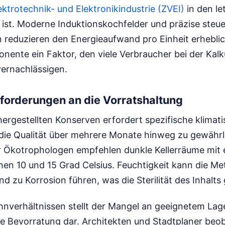
ktrotechnik- und Elektronikindustrie (ZVEI)
in den le
 ist. Moderne Induktionskochfelder und präzise steu
reduzieren den Energieaufwand pro Einheit erheblic
onente ein Faktor, den viele Verbraucher bei der Kalk
vernachlässigen.
forderungen an die Vorratshaltung
ergestellten Konserven erfordert spezifische klimat
ie Qualität über mehrere Monate hinweg zu gewährl
 Ökotrophologen empfehlen dunkle Kellerräume mit 
en 10 und 15 Grad Celsius. Feuchtigkeit kann die Met
nd zu Korrosion führen, was die Sterilität des Inhalts
hnverhältnissen stellt der Mangel an geeignetem La
ige Bevorratung dar. Architekten und Stadtplaner beo