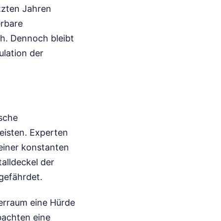
tzten Jahren
erbare
h. Dennoch bleibt
ulation der
ische
eisten. Experten
einer konstanten
alldeckel der
 gefährdet.
gerraum eine Hürde
bachten eine