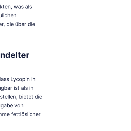
kten, was als
ulichen
, die über die
ndelter
ass Lycopin in
bar ist als in
ellen, bietet die
ugabe von
me fettlöslicher