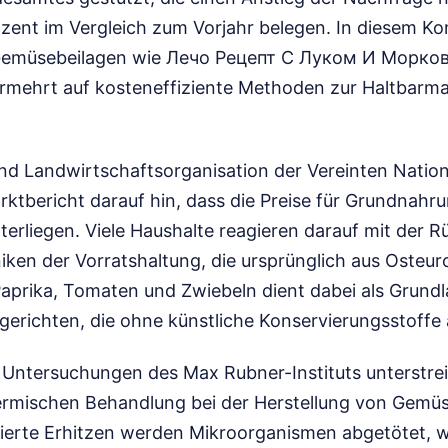
ent im Vergleich zum Vorjahr belegen. In diesem Ko
Gemüsebeilagen wie Лечо Рецепт С Луком И Морков
rmehrt auf kosteneffiziente Methoden zur Haltbar
nd Landwirtschaftsorganisation der Vereinten Nation
ktbericht darauf hin, dass die Preise für Grundnahru
rliegen. Viele Haushalte reagieren darauf mit der 
niken der Vorratshaltung, die ursprünglich aus Oste
aprika, Tomaten und Zwiebeln dient dabei als Grundl
rgerichten, die ohne künstliche Konservierungsstoff
 Untersuchungen des Max Rubner-Instituts unterstre
ermischen Behandlung bei der Herstellung von Gemü
lierte Erhitzen werden Mikroorganismen abgetötet, 