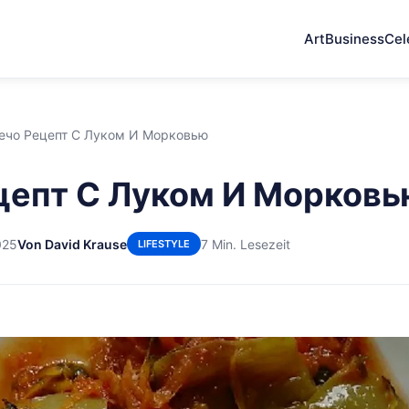
Art
Business
Cel
ечо Рецепт С Луком И Морковью
цепт С Луком И Морков
025
Von David Krause
7 Min. Lesezeit
LIFESTYLE