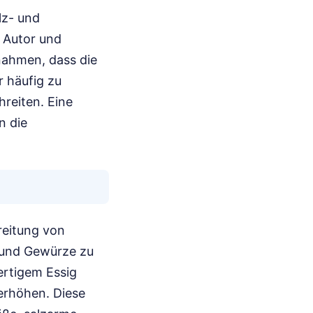
lz- und
 Autor und
gnahmen, dass die
r häufig zu
reiten. Eine
n die
reitung von
 und Gewürze zu
ertigem Essig
erhöhen. Diese