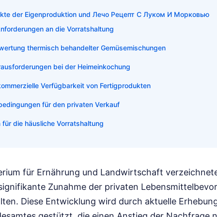
te der Eigenproduktion und Лечо Рецепт С Луком И Морковью
Anforderungen an die Vorratshaltung
ewertung thermisch behandelter Gemüsemischungen
rausforderungen bei der Heimeinkochung
ommerzielle Verfügbarkeit von Fertigprodukten
edingungen für den privaten Verkauf
für die häusliche Vorratshaltung
rium für Ernährung und Landwirtschaft verzeichnet
 signifikante Zunahme der privaten Lebensmittelbevor
ten. Diese Entwicklung wird durch aktuelle Erhebun
desamtes gestützt, die einen Anstieg der Nachfrage 