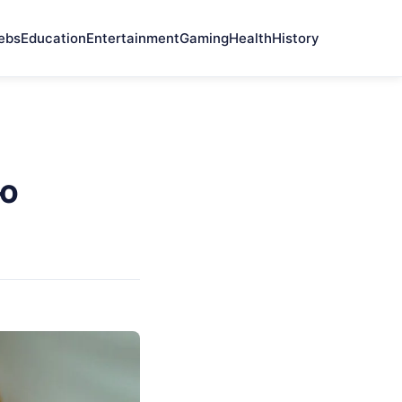
ebs
Education
Entertainment
Gaming
Health
History
ью