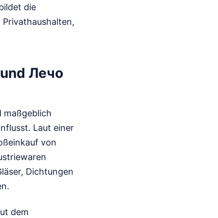
ildet die
 Privathaushalten,
 und Лечо
rd maßgeblich
flusst. Laut einer
oßeinkauf von
ustriewaren
Gläser, Dichtungen
en.
laut dem