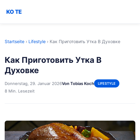
KO TE
Startseite
›
Lifestyle
›
Как Приготовить Утка В Духовке
Как Приготовить Утка В
Духовке
Donnerstag, 29. Januar 2026
Von Tobias Koch
LIFESTYLE
8 Min. Lesezeit