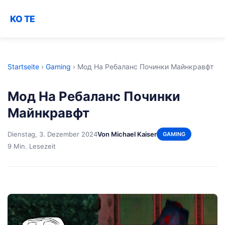
KO TE
Startseite
›
Gaming
›
Мод На Ребаланс Починки Майнкравфт
Мод На Ребаланс Починки
Майнкравфт
Dienstag, 3. Dezember 2024
Von Michael Kaiser
GAMING
9 Min. Lesezeit