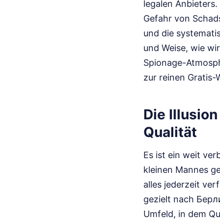
legalen Anbieters.
Gefahr von Schads
und die systemati
und Weise, wie wi
Spionage-Atmosph
zur reinen Gratis-
Die Illusio
Qualität
Es ist ein weit ve
kleinen Mannes g
alles jederzeit ve
gezielt nach Берл
Umfeld, in dem Qua