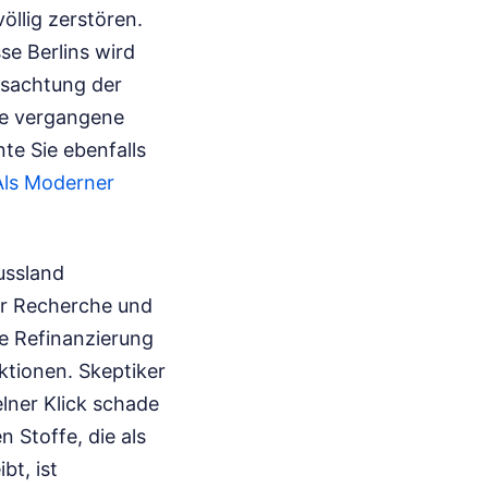
öllig zerstören.
e Berlins wird
issachtung der
ne vergangene
te Sie ebenfalls
Als Moderner
ussland
der Recherche und
e Refinanzierung
ktionen. Skeptiker
elner Klick schade
 Stoffe, die als
bt, ist