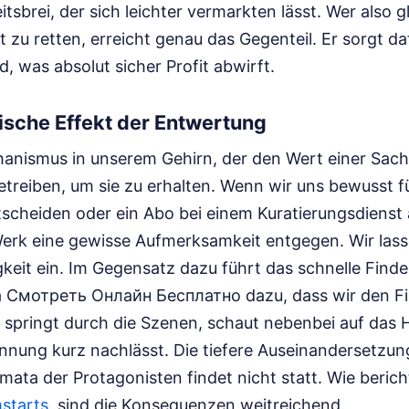
itsbrei, der sich leichter vermarkten lässt. Wer also g
alt zu retten, erreicht genau das Gegenteil. Er sorgt d
d, was absolut sicher Profit abwirft.
ische Effekt der Entwertung
hanismus in unserem Gehirn, der den Wert einer Sa
etreiben, um sie zu erhalten. Wenn wir uns bewusst 
cheiden oder ein Abo bei einem Kuratierungsdienst 
erk eine gewisse Aufmerksamkeit entgegen. Wir lass
keit ein. Im Gegensatz dazu führt das schnelle Find
Смотреть Онлайн Бесплатно dazu, dass wir den Fi
springt durch die Szenen, schaut nebenbei auf das 
annung kurz nachlässt. Die tiefere Auseinandersetzun
mata der Protagonisten findet nicht statt.
Wie berich
mstarts
, sind die Konsequenzen weitreichend.