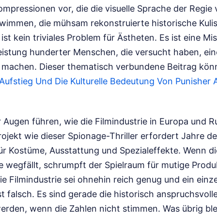
pressionen vor, die die visuelle Sprache der Regie v
immen, die mühsam rekonstruierte historische Kuliss
 ist kein triviales Problem für Ästheten. Es ist eine M
istung hunderter Menschen, die versucht haben, ei
u machen.
Dieser thematisch verbundene Beitrag könn
Aufstieg Und Die Kulturelle Bedeutung Von Punisher 
 Augen führen, wie die Filmindustrie in Europa und R
Projekt wie dieser Spionage-Thriller erfordert Jahre 
r Kostüme, Ausstattung und Spezialeffekte. Wenn di
e wegfällt, schrumpft der Spielraum für mutige Produ
e Filmindustrie sei ohnehin reich genug und ein einz
 falsch. Es sind gerade die historisch anspruchsvollen
erden, wenn die Zahlen nicht stimmen. Was übrig blei