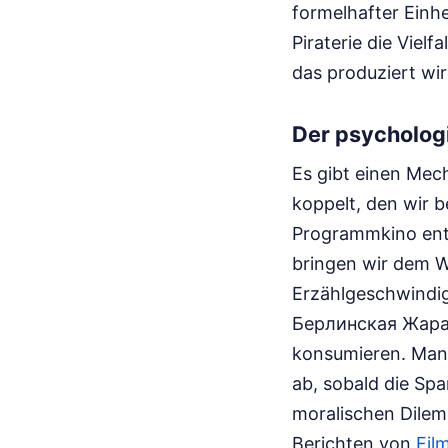
formelhafter Einhe
Piraterie die Vielf
das produziert wir
Der psycholog
Es gibt einen Mec
koppelt, den wir b
Programmkino ents
bringen wir dem W
Erzählgeschwindig
Берлинская Жара 
konsumieren. Man 
ab, sobald die Sp
moralischen Dilem
Berichten von
Fil