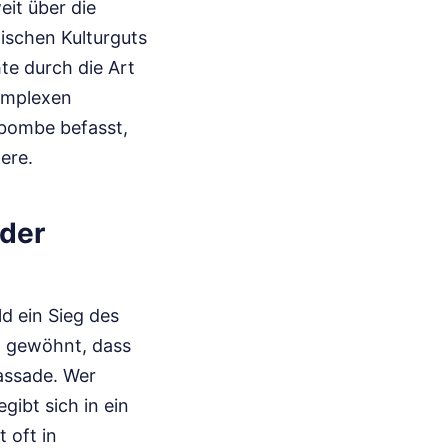
eit über die
ischen Kulturguts
e durch die Art
komplexen
bombe befasst,
ere.
 der
ld ein Sieg des
n gewöhnt, dass
Fassade. Wer
ibt sich in ein
 oft in