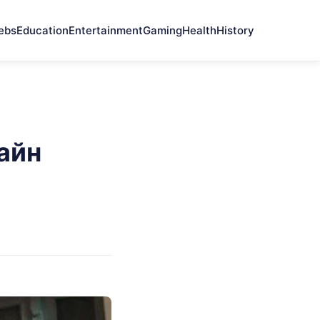
ebs
Education
Entertainment
Gaming
Health
History
айн