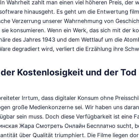
 In Wahrheit zahlt man einen viel höheren Preis, der w
oftware hinausgeht. Es geht um die Entwertung film
sche Verzerrung unserer Wahrnehmung von Geschicht
r sie konsumieren. Wenn ein Werk, das sich mit der 
äre des Jahres 1943 und dem Wettlauf um die Atom
Ware degradiert wird, verliert die Erzählung ihre Schw
n der Kostenlosigkeit und der Tod
rbreiteter Irrtum, dass digitaler Konsum ohne Preisschi
egen große Medienkonzerne sei. Wir haben uns dara
rfügbar sein muss. Doch diese Verfügbarkeit ist eine 
инская Жара Смотреть Онлайн Бесплатно sucht, beg
ntität über Qualität triumphiert. Die Filme liegen dort