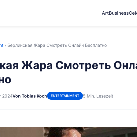
Art
Business
Cel
nt
›
Берлинская Жара Смотреть Онлайн Бесплатно
кая Жара Смотреть Онл
но
r 2024
Von Tobias Koch
5 Min. Lesezeit
ENTERTAINMENT