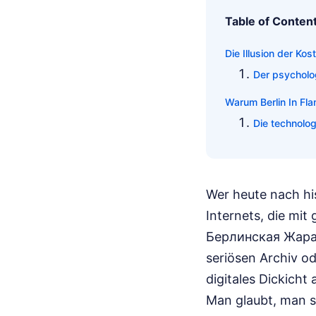
Table of Conten
Die Illusion der Kos
Der psycholo
Warum Berlin In F
Die technolog
Wer heute nach his
Internets, die mit
Берлинская Жара 
seriösen Archiv od
digitales Dickich
Man glaubt, man sp