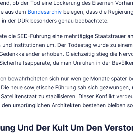
end, ob der Tod eine Lockerung des Eisernen Vorha
te aus dem
Bundesarchiv
belegen, dass die Regierun
 in der DDR besonders genau beobachtete.
nete die SED-Führung eine mehrtägige Staatstrauer 
n und Institutionen um. Der Todestag wurde zu eine
 Gedenkkalender erhoben. Gleichzeitig stieg die Nervo
Sicherheitsapparate, da man Unruhen in der Bevölke
en bewahrheiteten sich nur wenige Monate später b
. Die neue sowjetische Führung sah sich gezwungen, m
atellitenstaat zu stabilisieren. Dieser Konflikt verde
den ursprünglichen Architekten bestehen bleiben sol
zung Und Der Kult Um Den Verst