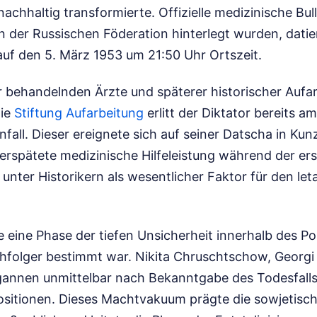
achhaltig transformierte. Offizielle medizinische Bulle
n der Russischen Föderation hinterlegt wurden, dati
auf den 5. März 1953 um 21:50 Uhr Ortszeit.
behandelnden Ärzte und späterer historischer Aufa
die
Stiftung Aufarbeitung
erlitt der Diktator bereits a
all. Dieser ereignete sich auf seiner Datscha in Kun
rspätete medizinische Hilfeleistung während der ers
 unter Historikern als wesentlicher Faktor für den le
e eine Phase der tiefen Unsicherheit innerhalb des Po
chfolger bestimmt war. Nikita Chruschtschow, Georg
gannen unmittelbar nach Bekanntgabe des Todesfall
sitionen. Dieses Machtvakuum prägte die sowjetische