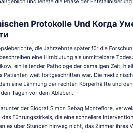
ßgeblich und leitete die Phase der Entstalinisierung 
nischen Protokolle Und Когда У
ти
topsieberichte, die Jahrzehnte später für die Forschu
eschreiben eine Hirnblutung als unmittelbare Todesu
kow, ein leitender Pathologe der damaligen Zeit, hielt
s Patienten weit fortgeschritten war. Die medizinisc
em eine Lähmung der rechten Körperhälfte und den 
n den Tagen vor dem Ableben.
 darunter der Biograf Simon Sebag Montefiore, verwei
 des Führungszirkels, die eine schnellere Interventio
n es über Stunden hinweg nicht, das Zimmer ihres 