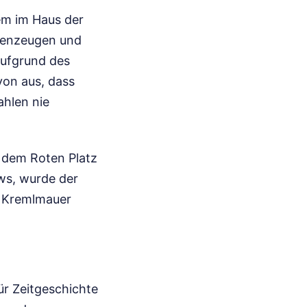
em im Haus der
genzeugen und
aufgrund des
on aus, dass
hlen nie
 dem Roten Platz
ows, wurde der
e Kremlmauer
ür Zeitgeschichte