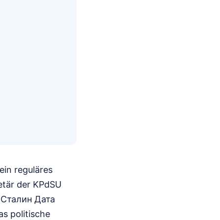
ein reguläres
retär der KPdSU
р Сталин Дата
s politische