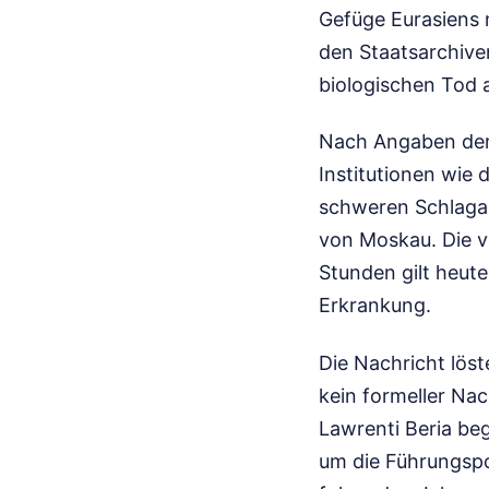
Gefüge Eurasiens n
den Staatsarchive
biologischen Tod 
Nach Angaben der 
Institutionen wie 
schweren Schlaganf
von Moskau. Die ve
Stunden gilt heute
Erkrankung.
Die Nachricht löst
kein formeller Na
Lawrenti Beria be
um die Führungspo