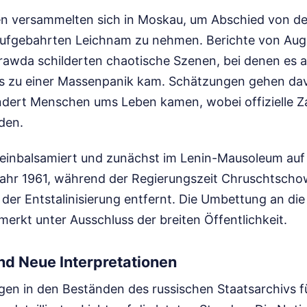
en versammelten sich in Moskau, um Abschied von d
ufgebahrten Leichnam zu nehmen. Berichte von Au
Prawda schilderten chaotische Szenen, bei denen es 
 zu einer Massenpanik kam. Schätzungen gehen dav
dert Menschen ums Leben kamen, wobei offizielle Za
den.
einbalsamiert und zunächst im Lenin-Mausoleum auf
m Jahr 1961, während der Regierungszeit Chruschtsch
der Entstalinisierung entfernt. Die Umbettung an di
merkt unter Ausschluss der breiten Öffentlichkeit.
nd Neue Interpretationen
en in den Beständen des russischen Staatsarchivs f