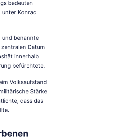
ngs bedeuten
g unter Konrad
an und benannte
m zentralen Datum
sität innerhalb
rung befürchtete.
eim Volksaufstand
ilitärische Stärke
utlichte, dass das
lte.
orbenen