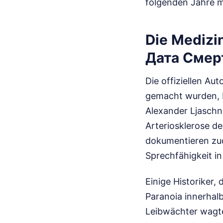
folgenden Jahre ma
Die Medizi
Дата Смер
Die offiziellen Au
gemacht wurden, b
Alexander Ljaschni
Arteriosklerose de
dokumentieren zud
Sprechfähigkeit i
Einige Historiker,
Paranoia innerhalb
Leibwächter wagte