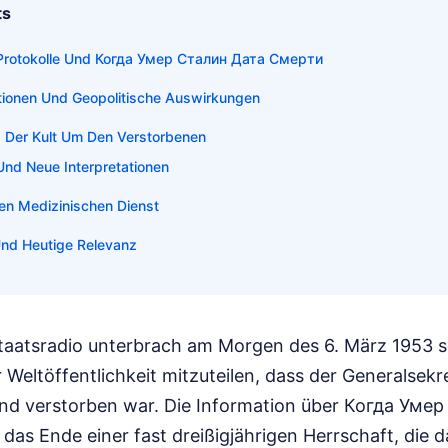
ts
 Protokolle Und Когда Умер Сталин Дата Смерти
ktionen Und Geopolitische Auswirkungen
 Der Kult Um Den Verstorbenen
Und Neue Interpretationen
en Medizinischen Dienst
Und Heutige Relevanz
taatsradio unterbrach am Morgen des 6. März 1953 s
Weltöffentlichkeit mitzuteilen, dass der Generalsek
nd verstorben war. Die Information über Когда Уме
as Ende einer fast dreißigjährigen Herrschaft, die da