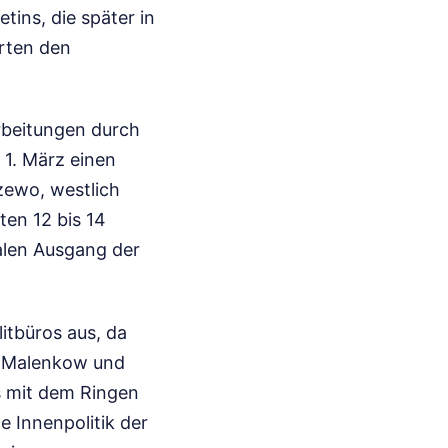
tins, die später in
erten den
rbeitungen durch
m 1. März einen
zewo, westlich
ten 12 bis 14
talen Ausgang der
litbüros aus, da
i Malenkow und
s mit dem Ringen
 Innenpolitik der