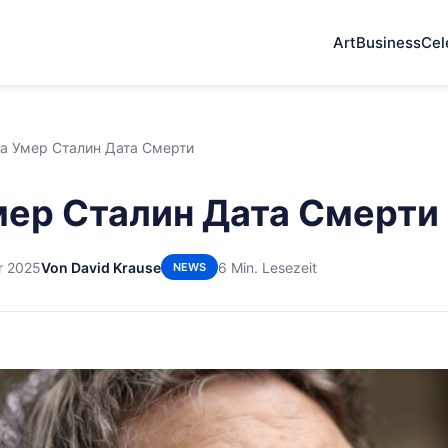
Art
Business
Cel
да Умер Сталин Дата Смерти
мер Сталин Дата Смерти
r 2025
Von David Krause
6 Min. Lesezeit
NEWS