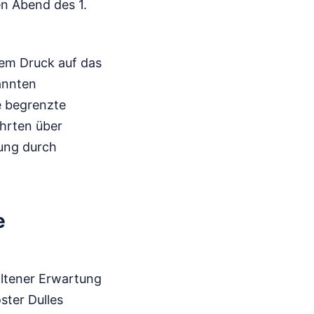
en Abend des 1.
em Druck auf das
annten
e begrenzte
hrten über
ung durch
e
altener Erwartung
ster Dulles