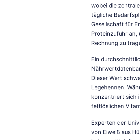
wobei die zentral
tägliche Bedarfsp
Gesellschaft für E
Proteinzufuhr an,
Rechnung zu trag
Ein durchschnittli
Nährwertdatenba
Dieser Wert schwa
Legehennen. Währe
konzentriert sich
fettlöslichen Vita
Experten der Univ
von Eiweiß aus Hü