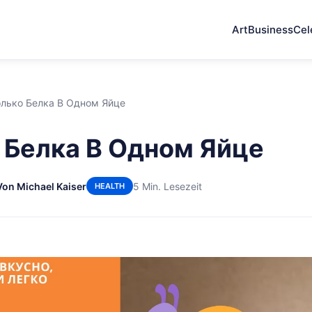
Art
Business
Cel
лько Белка В Одном Яйце
 Белка В Одном Яйце
Von Michael Kaiser
5 Min. Lesezeit
HEALTH