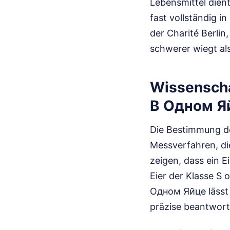
Lebensmittel dien
fast vollständig 
der Charité Berlin
schwerer wiegt als
Wissenscha
В Одном Я
Die Bestimmung de
Messverfahren, di
zeigen, dass ein E
Eier der Klasse S
Одном Яйце lässt 
präzise beantwort