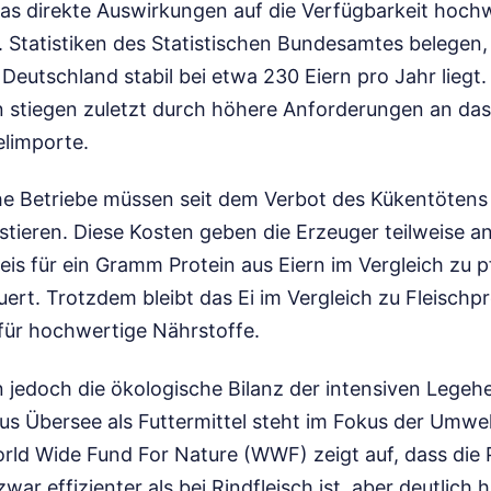
 direkte Auswirkungen auf die Verfügbarkeit hochw
. Statistiken des Statistischen Bundesamtes belegen,
Deutschland stabil bei etwa 230 Eiern pro Jahr liegt.
 stiegen zuletzt durch höhere Anforderungen an das
elimporte.
he Betriebe müssen seit dem Verbot des Kükentötens
stieren. Diese Kosten geben die Erzeuger teilweise a
eis für ein Gramm Protein aus Eiern im Vergleich zu p
uert. Trotzdem bleibt das Ei im Vergleich zu Fleischp
 für hochwertige Nährstoffe.
n jedoch die ökologische Bilanz der intensiven Lege
us Übersee als Futtermittel steht im Fokus der Umwe
orld Wide Fund For Nature (WWF) zeigt auf, dass die
ar effizienter als bei Rindfleisch ist, aber deutlich h