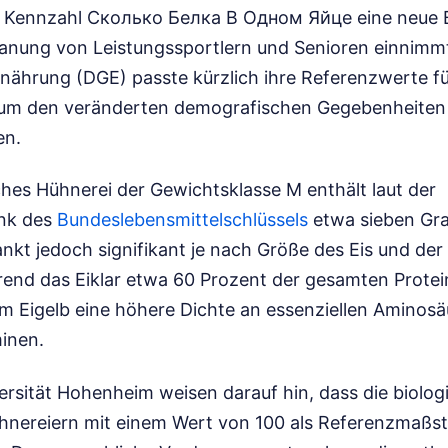
e Kennzahl Сколько Белка В Одном Яйце eine neue B
lanung von Leistungssportlern und Senioren einnimm
rnährung (DGE) passte kürzlich ihre Referenzwerte fü
 um den veränderten demografischen Gegebenheiten
en.
ches Hühnerei der Gewichtsklasse M enthält laut der
nk des
Bundeslebensmittelschlüssels
etwa sieben Gr
nkt jedoch signifikant je nach Größe des Eis und der
nd das Eiklar etwa 60 Prozent der gesamten Protein
 im Eigelb eine höhere Dichte an essenziellen Aminos
minen.
ersität Hohenheim weisen darauf hin, dass die biolog
hnereiern mit einem Wert von 100 als Referenzmaßst