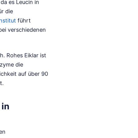
da es Leucin in
r die
stitut
führt
 bei verschiedenen
. Rohes Eiklar ist
nzyme die
chkeit auf über 90
t.
 in
ken