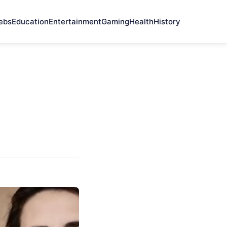
ebs
Education
Entertainment
Gaming
Health
History