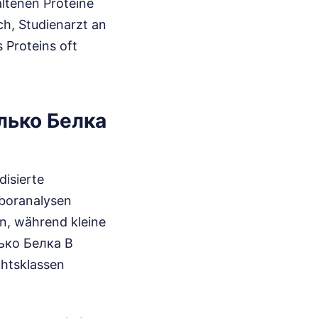
ltenen Proteine
ch, Studienarzt an
s Proteins oft
олько Белка
isierte
aboranalysen
nn, während kleine
лько Белка В
chtsklassen