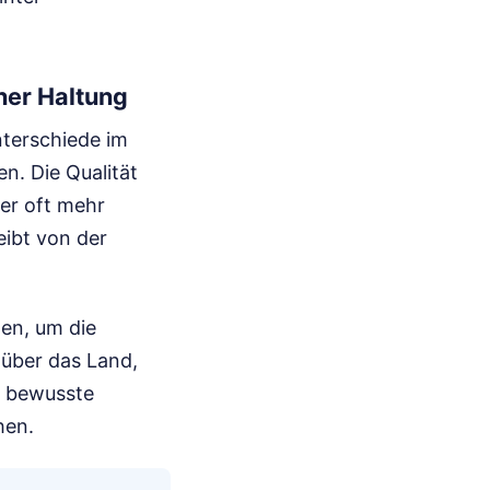
her Haltung
nterschiede im
n. Die Qualität
ner oft mehr
eibt von der
en, um die
 über das Land,
e bewusste
hen.