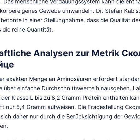
t. Das menschliche Verdauungssystem kann die entha
in körpereigenes Gewebe umwandeln. Dr. Stefan Kabis
, betonte in einer Stellungnahme, dass die Qualität de
 die reine Quantität.
ftliche Analysen zur Metrik Ск
йце
r exakten Menge an Aminosäuren erfordert standard
e über einfache Durchschnittswerte hinausgehen. L
i der Klasse L bis zu 8,2 Gramm Protein enthalten ka
 oft nur 5,4 Gramm aufweisen. Die Fragestellung Ско
sich daher nur durch die Berücksichtigung der Gewi
en.