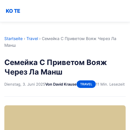
KO TE
Startseite
›
Travel
›
Семейка С Приветом Вояж Через Ла
Манш
Семейка С Приветом Вояж
Через Ла Манш
Dienstag, 3. Juni 2025
Von David Krause
11 Min. Lesezeit
TRAVEL