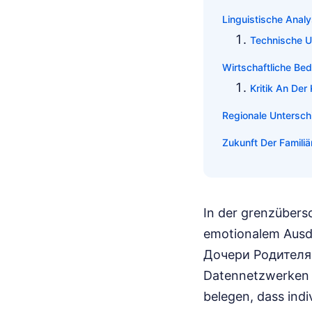
Linguistische Analy
Technische U
Wirtschaftliche Be
Kritik An Der
Regionale Untersc
Zukunft Der Famili
In der grenzübers
emotionalem Ausd
Дочери Родителям
Datennetzwerken z
belegen, dass ind