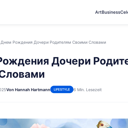
Art
Business
Cel
 Днем Рождения Дочери Родителям Своими Словами
Рождения Дочери Родит
 Словами
2025
Von Hannah Hartmann
6 Min. Lesezeit
LIFESTYLE