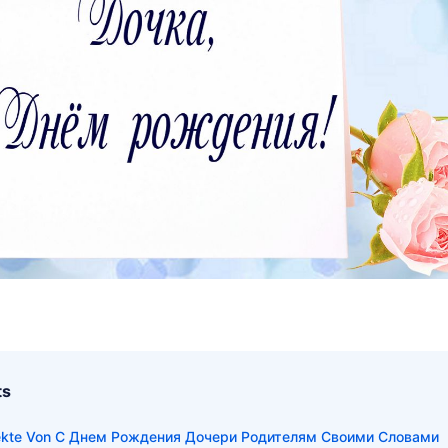
ts
pekte Von С Днем Рождения Дочери Родителям Своими Словами