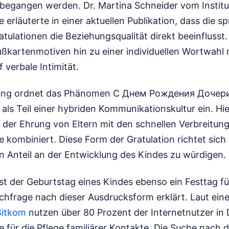
 begangen werden. Dr. Martina Schneider vom Institu
erläuterte in einer aktuellen Publikation, dass die sp
tulationen die Beziehungsqualität direkt beeinfluss
ußkartenmotiven hin zu einer individuellen Wortwahl 
verbale Intimität.
hung ordnet das Phänomen С Днем Рождения Дочер
s Teil einer hybriden Kommunikationskultur ein. Hi
te der Ehrung von Eltern mit den schnellen Verbreit
kombiniert. Diese Form der Gratulation richtet sich e
n Anteil an der Entwicklung des Kindes zu würdigen.
 ist der Geburtstag eines Kindes ebenso ein Festtag fü
achfrage nach dieser Ausdrucksform erklärt. Laut ein
Bitkom
nutzen über 80 Prozent der Internetnutzer in
für die Pflege familiärer Kontakte. Die Suche nach d