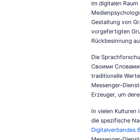
im digitalen Raum
Medienpsychologie 
Gestaltung von Gra
vorgefertigten Gr
Rückbesinnung auf 
Die Sprachforsc
Своими Словами al
traditionelle Wer
Messenger-Dienste 
Erzeuger, um dere
In vielen Kulturen
die spezifische N
Digitalverbandes 
Messenger-Dienste 