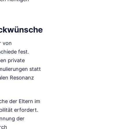
lückwünsche
r von
chiede fest.
en private
ulierungen statt
nalen Resonanz
che der Eltern im
ität erfordert.
ennung der
rch