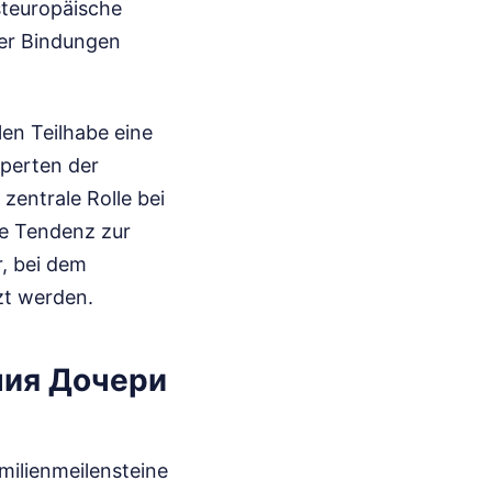
steuropäische
ärer Bindungen
len Teilhabe eine
xperten der
 zentrale Rolle bei
ie Tendenz zur
r, bei dem
zt werden.
ния Дочери
milienmeilensteine