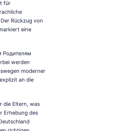
t für
rachliche
t. Der Rückzug von
markiert eine
и Родителям
erbei werden
ungswegen moderner
xplizit an die
r die Eltern, was
er Erhebung des
 Deutschland
en richtigen