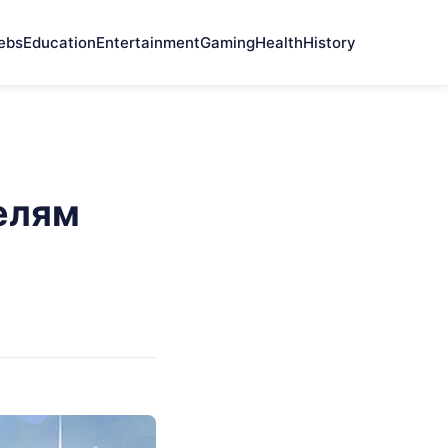
ebs
Education
Entertainment
Gaming
Health
History
елям