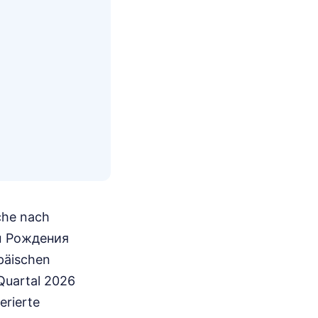
che nach
ем Рождения
päischen
Quartal 2026
erierte