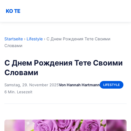
KO TE
Startseite
›
Lifestyle
›
С Днем Рождения Тете Своими
Словами
С Днем Рождения Тете Своими
Словами
Samstag, 29. November 2025
Von Hannah Hartmann
LIFESTYLE
6 Min. Lesezeit