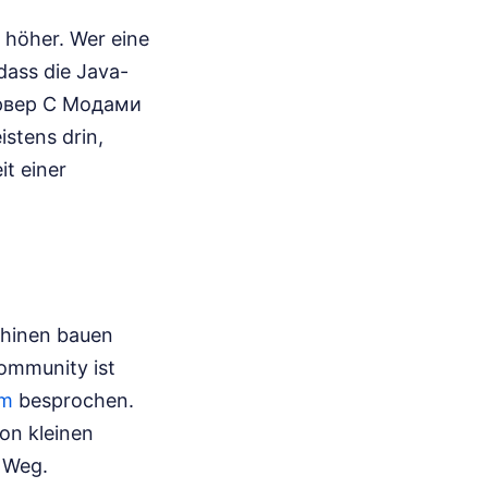
r höher. Wer eine
dass die Java-
Сервер С Модами
stens drin,
it einer
chinen bauen
Community ist
um
besprochen.
on kleinen
n Weg.