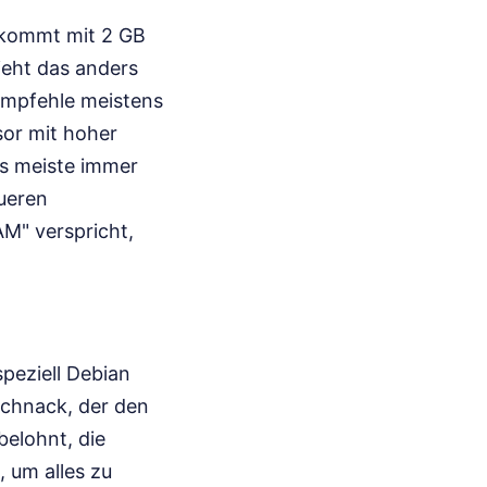
t kommt mit 2 GB
ieht das anders
 empfehle meistens
sor mit hoher
as meiste immer
eueren
AM" verspricht,
speziell Debian
kschnack, der den
belohnt, die
, um alles zu