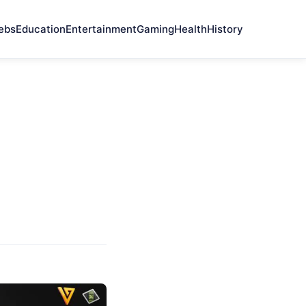
ebs
Education
Entertainment
Gaming
Health
History