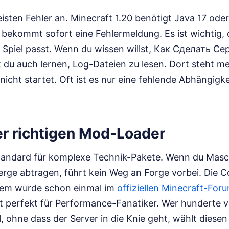
isten Fehler an. Minecraft 1.20 benötigt Java 17 ode
, bekommt sofort eine Fehlermeldung. Es ist wichtig, 
 Spiel passt. Wenn du wissen willst, Как Сделать 
du auch lernen, Log-Dateien zu lesen. Dort steht mei
icht startet. Oft ist es nur eine fehlende Abhängigke
er richtigen Mod-Loader
Standard für komplexe Technik-Pakete. Wenn du Mas
Berge abtragen, führt kein Weg an Forge vorbei. Die 
blem wurde schon einmal im
offiziellen Minecraft-For
st perfekt für Performance-Fanatiker. Wer hunderte v
, ohne dass der Server in die Knie geht, wählt diese