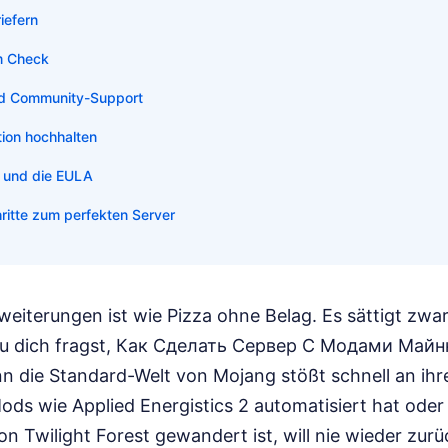
iefern
m Check
d Community-Support
tion hochhalten
 und die EULA
ritte zum perfekten Server
eiterungen ist wie Pizza ohne Belag. Es sättigt zwar,
du dich fragst, Как Сделать Сервер С Модами Майнк
enn die Standard-Welt von Mojang stößt schnell an ih
ds wie Applied Energistics 2 automatisiert hat oder
on Twilight Forest gewandert ist, will nie wieder zu