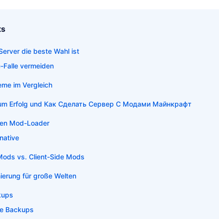
ts
erver die beste Wahl ist
-Falle vermeiden
eme im Vergleich
tt zum Erfolg und Как Сделать Сервер С Модами Майнкрафт
igen Mod-Loader
rnative
Mods vs. Client-Side Mods
erung für große Welten
kups
te Backups