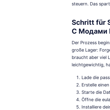
steuern. Das spart
Schritt fü
С Модами
Der Prozess begin
große Lager: Forge
braucht aber viel 
leichtgewichtig, 
Lade die pass
Erstelle eine
Starte die Da
Öffne die eul
Installiere d