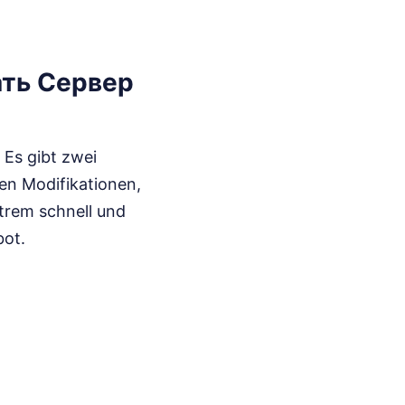
лать Сервер
 Es gibt zwei
ten Modifikationen,
xtrem schnell und
bot.