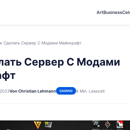
Art
Business
Cel
к Сделать Сервер С Модами Майнкрафт
лать Сервер С Модами
афт
 2023
Von Christian Lehmann
8 Min. Lesezeit
GAMING