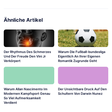
Ähnliche Artikel
Der Rhythmus Des Schmerzes
Warum Die Fußball-bundesliga
Und Der Freude Den Vini Jr
Eigentlich An Ihrer Eigenen
Verkörpert
Romantik Zugrunde Geht
Warum Allan Nascimento Im
Der Unsichtbare Druck Auf Den
Modernen Kampfsport Genau
Schultern Von Darwin Nunez
So Viel Aufmerksamkeit
Verdient