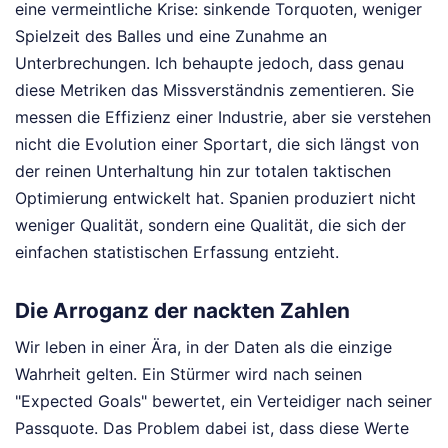
eine vermeintliche Krise: sinkende Torquoten, weniger
Spielzeit des Balles und eine Zunahme an
Unterbrechungen. Ich behaupte jedoch, dass genau
diese Metriken das Missverständnis zementieren. Sie
messen die Effizienz einer Industrie, aber sie verstehen
nicht die Evolution einer Sportart, die sich längst von
der reinen Unterhaltung hin zur totalen taktischen
Optimierung entwickelt hat. Spanien produziert nicht
weniger Qualität, sondern eine Qualität, die sich der
einfachen statistischen Erfassung entzieht.
Die Arroganz der nackten Zahlen
Wir leben in einer Ära, in der Daten als die einzige
Wahrheit gelten. Ein Stürmer wird nach seinen
"Expected Goals" bewertet, ein Verteidiger nach seiner
Passquote. Das Problem dabei ist, dass diese Werte