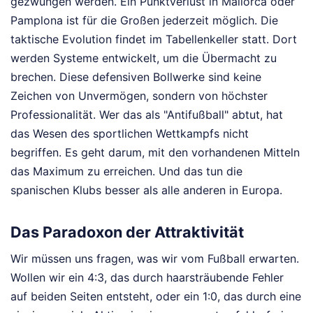
gezwungen werden. Ein Punktverlust in Mallorca oder
Pamplona ist für die Großen jederzeit möglich. Die
taktische Evolution findet im Tabellenkeller statt. Dort
werden Systeme entwickelt, um die Übermacht zu
brechen. Diese defensiven Bollwerke sind keine
Zeichen von Unvermögen, sondern von höchster
Professionalität. Wer das als "Antifußball" abtut, hat
das Wesen des sportlichen Wettkampfs nicht
begriffen. Es geht darum, mit den vorhandenen Mitteln
das Maximum zu erreichen. Und das tun die
spanischen Klubs besser als alle anderen in Europa.
Das Paradoxon der Attraktivität
Wir müssen uns fragen, was wir vom Fußball erwarten.
Wollen wir ein 4:3, das durch haarsträubende Fehler
auf beiden Seiten entsteht, oder ein 1:0, das durch eine