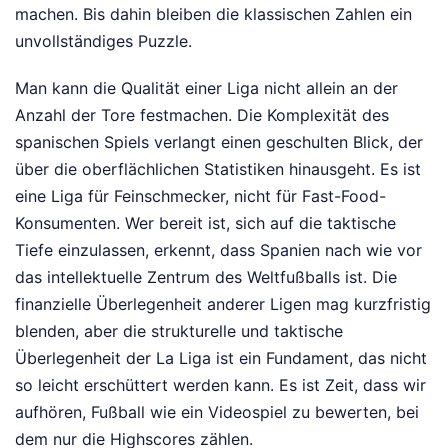
machen. Bis dahin bleiben die klassischen Zahlen ein
unvollständiges Puzzle.
Man kann die Qualität einer Liga nicht allein an der
Anzahl der Tore festmachen. Die Komplexität des
spanischen Spiels verlangt einen geschulten Blick, der
über die oberflächlichen Statistiken hinausgeht. Es ist
eine Liga für Feinschmecker, nicht für Fast-Food-
Konsumenten. Wer bereit ist, sich auf die taktische
Tiefe einzulassen, erkennt, dass Spanien nach wie vor
das intellektuelle Zentrum des Weltfußballs ist. Die
finanzielle Überlegenheit anderer Ligen mag kurzfristig
blenden, aber die strukturelle und taktische
Überlegenheit der La Liga ist ein Fundament, das nicht
so leicht erschüttert werden kann. Es ist Zeit, dass wir
aufhören, Fußball wie ein Videospiel zu bewerten, bei
dem nur die Highscores zählen.