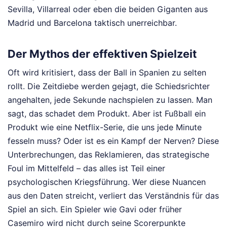
Sevilla, Villarreal oder eben die beiden Giganten aus
Madrid und Barcelona taktisch unerreichbar.
Der Mythos der effektiven Spielzeit
Oft wird kritisiert, dass der Ball in Spanien zu selten
rollt. Die Zeitdiebe werden gejagt, die Schiedsrichter
angehalten, jede Sekunde nachspielen zu lassen. Man
sagt, das schadet dem Produkt. Aber ist Fußball ein
Produkt wie eine Netflix-Serie, die uns jede Minute
fesseln muss? Oder ist es ein Kampf der Nerven? Diese
Unterbrechungen, das Reklamieren, das strategische
Foul im Mittelfeld – das alles ist Teil einer
psychologischen Kriegsführung. Wer diese Nuancen
aus den Daten streicht, verliert das Verständnis für das
Spiel an sich. Ein Spieler wie Gavi oder früher
Casemiro wird nicht durch seine Scorerpunkte