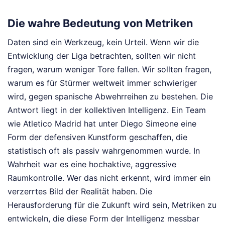
Die wahre Bedeutung von Metriken
Daten sind ein Werkzeug, kein Urteil. Wenn wir die
Entwicklung der Liga betrachten, sollten wir nicht
fragen, warum weniger Tore fallen. Wir sollten fragen,
warum es für Stürmer weltweit immer schwieriger
wird, gegen spanische Abwehrreihen zu bestehen. Die
Antwort liegt in der kollektiven Intelligenz. Ein Team
wie Atletico Madrid hat unter Diego Simeone eine
Form der defensiven Kunstform geschaffen, die
statistisch oft als passiv wahrgenommen wurde. In
Wahrheit war es eine hochaktive, aggressive
Raumkontrolle. Wer das nicht erkennt, wird immer ein
verzerrtes Bild der Realität haben. Die
Herausforderung für die Zukunft wird sein, Metriken zu
entwickeln, die diese Form der Intelligenz messbar