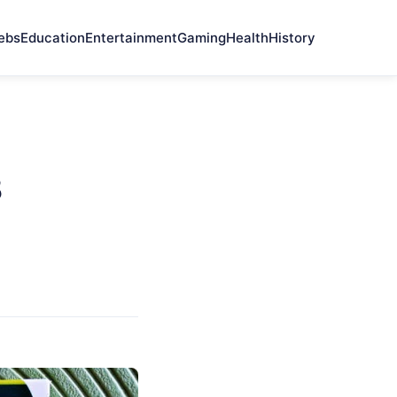
ebs
Education
Entertainment
Gaming
Health
History
В