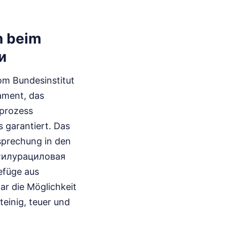
n beim
и
vom Bundesinstitut
ament, das
sprozess
 garantiert. Das
tsprechung in den
етилурациловая
efüge aus
ar die Möglichkeit
teinig, teuer und