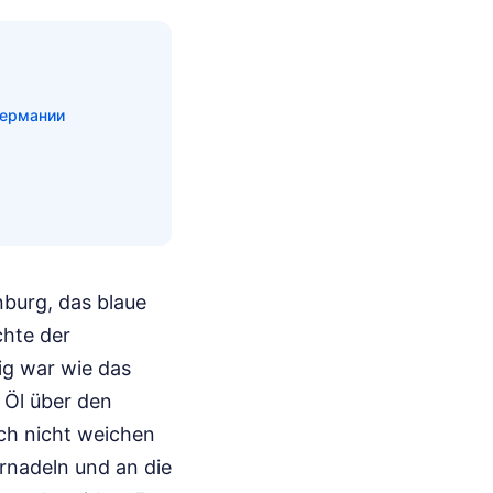
Германии
nburg, das blaue
chte der
ig war wie das
 Öl über den
ach nicht weichen
ernadeln und an die