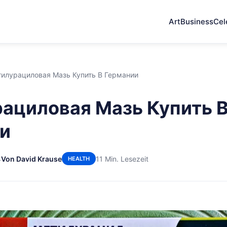
Art
Business
Cel
илурациловая Мазь Купить В Германии
ациловая Мазь Купить 
и
4
Von David Krause
11 Min. Lesezeit
HEALTH