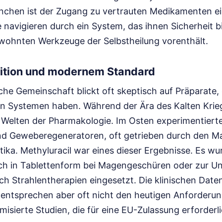
chen ist der Zugang zu vertrauten Medikamenten ei
e navigieren durch ein System, das ihnen Sicherheit b
gewohnten Werkzeuge der Selbstheilung vorenthält.
ition und modernem Standard
che Gemeinschaft blickt oft skeptisch auf Präparate, 
en Systemen haben. Während der Ära des Kalten Krie
e Welten der Pharmakologie. Im Osten experimentiert
nd Geweberegeneratoren, oft getrieben durch den M
tika. Methyluracil war eines dieser Ergebnisse. Es wur
ch in Tablettenform bei Magengeschüren oder zur U
 Strahlentherapien eingesetzt. Die klinischen Daten 
 entsprechen aber oft nicht den heutigen Anforderu
misierte Studien, die für eine EU-Zulassung erforderl