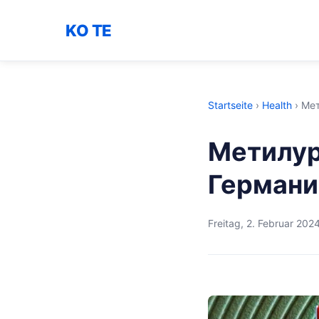
KO TE
Startseite
›
Health
›
Мет
Метилур
Германи
Freitag, 2. Februar 202