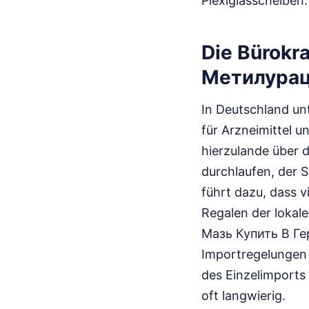
Plexiglasscheiben.
Die Bürokr
Метилурац
In Deutschland unt
für Arzneimittel 
hierzulande über 
durchlaufen, der 
führt dazu, dass v
Regalen der loka
Мазь Купить В Гер
Importregelungen 
des Einzelimports 
oft langwierig.