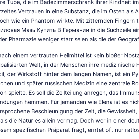
are Tube, die im Badezimmerschrank ihrer Kindheit im
zeltes Vertrauen in eine Substanz, die im Osten als All
och wie ein Phantom wirkte. Mit zitternden Fingern ti
овая Мазь Купить В Германии in die Suchzeile ein,
er Pharmazie weniger starr seien als die der Geograf
ach einem vertrauten Heilmittel ist kein bloßer Nostal
balisierten Welt, in der Menschen ihre medizinische 
il, der Wirkstoff hinter dem langen Namen, ist ein Py
schen und später russischen Medizin eine zentrale Rol
 spielte. Es soll die Zellteilung anregen, das Immun
ndungen hemmen. Für jemanden wie Elena ist es nich
versprochene Beschleunigung der Zeit, die Gewissheit,
, als die Natur es allein vermag. Doch wer in einer d
sem spezifischen Präparat fragt, erntet oft nur ratlos