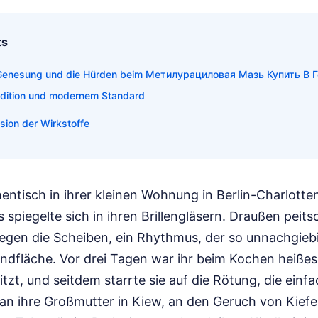
ts
r Genesung und die Hürden beim Метилурациловая Мазь Купить В 
dition und modernem Standard
nsion der Wirkstoffe
entisch in ihrer kleinen Wohnung in Berlin-Charlotte
s spiegelte sich in ihren Brillengläsern. Draußen peits
en die Scheiben, ein Rhythmus, der so unnachgieb
andfläche. Vor drei Tagen war ihr beim Kochen heißes
zt, und seitdem starrte sie auf die Rötung, die einf
 an ihre Großmutter in Kiew, an den Geruch von Kief