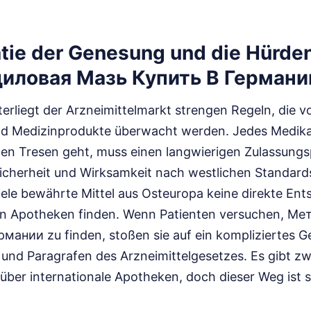
atie der Genesung und die Hürde
иловая Мазь Купить В Германи
erliegt der Arzneimittelmarkt strengen Regeln, die 
und Medizinprodukte überwacht werden. Jedes Medik
den Tresen geht, muss einen langwierigen Zulassung
Sicherheit und Wirksamkeit nach westlichen Standards
iele bewährte Mittel aus Osteuropa keine direkte En
len Apotheken finden. Wenn Patienten versuchen, М
мании zu finden, stoßen sie auf ein kompliziertes G
und Paragrafen des Arzneimittelgesetzes. Es gibt zw
über internationale Apotheken, doch dieser Weg ist s