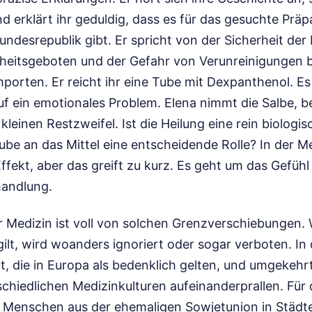
erklärt ihr geduldig, dass es für das gesuchte Präpa
undesrepublik gibt. Er spricht von der Sicherheit der
heitsgeboten und der Gefahr von Verunreinigungen b
mporten. Er reicht ihr eine Tube mit Dexpanthenol. Es i
uf ein emotionales Problem. Elena nimmt die Salbe, b
kleinen Restzweifel. Ist die Heilung eine rein biologi
aube an das Mittel eine entscheidende Rolle? In der 
ffekt, aber das greift zu kurz. Es geht um das Gefüh
handlung.
r Medizin ist voll von solchen Grenzverschiebungen.
gilt, wird woanders ignoriert oder sogar verboten. In
, die in Europa als bedenklich gelten, und umgekehrt
schiedlichen Medizinkulturen aufeinanderprallen. Fü
Menschen aus der ehemaligen Sowjetunion in Städten