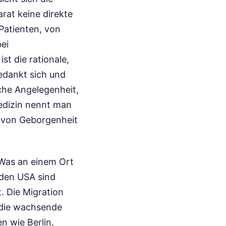
rat keine direkte
 Patienten, von
ei
st die rationale,
edankt sich und
sche Angelegenheit,
Medizin nennt man
l von Geborgenheit
 Was an einem Ort
 den USA sind
. Die Migration
r die wachsende
 wie Berlin,