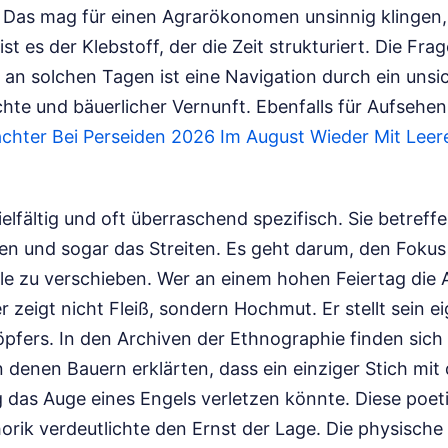
 Das mag für einen Agrarökonomen unsinnig klingen, 
st es der Klebstoff, der die Zeit strukturiert. Die Fr
 an solchen Tagen ist eine Navigation durch ein uns
ichte und bäuerlicher Vernunft.
Ebenfalls für Aufsehe
chter Bei Perseiden 2026 Im August Wieder Mit Lee
ielfältig und oft überraschend spezifisch. Sie betref
n und sogar das Streiten. Es geht darum, den Fokus
lle zu verschieben. Wer an einem hohen Feiertag die
er zeigt nicht Fleiß, sondern Hochmut. Er stellt sein 
pfers. In den Archiven der Ethnographie finden sich
n denen Bauern erklärten, dass ein einziger Stich mit
 das Auge eines Engels verletzen könnte. Diese poe
rik verdeutlichte den Ernst der Lage. Die physische