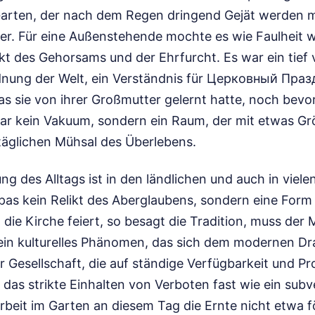
arten, der nach dem Regen dringend Gejät werden m
er. Für eine Außenstehende mochte es wie Faulheit w
kt des Gehorsams und der Ehrfurcht. Es war ein tief
dnung der Welt, ein Verständnis für Церковный Пра
 sie von ihrer Großmutter gelernt hatte, noch bevor
 war kein Vakuum, sondern ein Raum, der mit etwas Gr
 täglichen Mühsal des Überlebens.
g des Alltags ist in den ländlichen und auch in viele
as kein Relikt des Aberglaubens, sondern eine Form 
die Kirche feiert, so besagt die Tradition, muss der
 ein kulturelles Phänomen, das sich dem modernen Dr
er Gesellschaft, die auf ständige Verfügbarkeit und Pr
t das strikte Einhalten von Verboten fast wie ein subv
Arbeit im Garten an diesem Tag die Ernte nicht etwa 