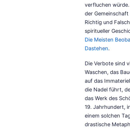
verfluchen würde.
der Gemeinschaft i
Richtig und Falsch
spiritueller Gesch
Die Meisten Beoba
Dastehen
.
Die Verbote sind v
Waschen, das Baue
auf das Immaterie
die Nadel führt, d
das Werk des Schö
19. Jahrhundert, i
einem solchen Tag
drastische Metapho