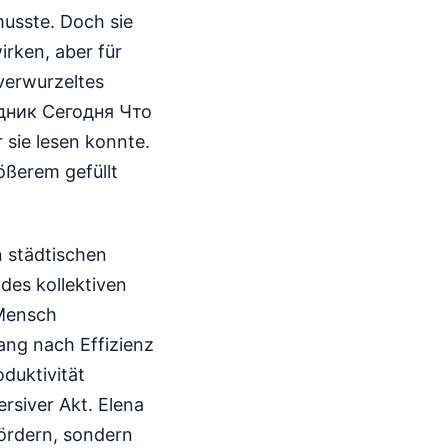
usste. Doch sie
irken, aber für
 verwurzeltes
здник Сегодня Что
 sie lesen konnte.
ößerem gefüllt
n städtischen
des kollektiven
 Mensch
ang nach Effizienz
oduktivität
ersiver Akt. Elena
fördern, sondern