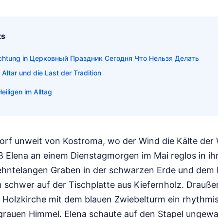
ts
pflichtung in Церковный Праздник Сегодня Что Нельзя Делать
 Altar und die Last der Tradition
iligen im Alltag
orf unweit von Kostroma, wo der Wind die Kälte der W
ß Elena an einem Dienstagmorgen im Mai reglos in ihr
ehntelangen Graben in der schwarzen Erde und dem 
 schwer auf der Tischplatte aus Kiefernholz. Drauße
n Holzkirche mit dem blauen Zwiebelturm ein rhythmis
grauen Himmel. Elena schaute auf den Stapel unge