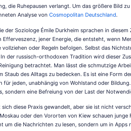
ung, die Ruhepausen verlangt.
Um das größere Bild zu 
chneten Analyse von
Cosmopolitan Deutschland
.
wie der Soziologe Émile Durkheim sprachen in dies
en Efferveszenz, jener Energie, die entsteht, wenn M
 vollziehen oder Regeln befolgen. Selbst das Nichtst
In der russisch-orthodoxen Tradition wird dieser Zus
Reinigung betrachtet. Man lässt die schmutzige Arbei
m Staub des Alltags zu bedecken. Es ist eine Form de
h für jeden, unabhängig von Wohlstand oder Bildung.
s, sondern eine Befreiung von der Last der Notwendi
 sich diese Praxis gewandelt, aber sie ist nicht vers
oskau oder den Vororten von Kiew schauen junge F
t um die Nachrichten zu lesen, sondern um in Apps