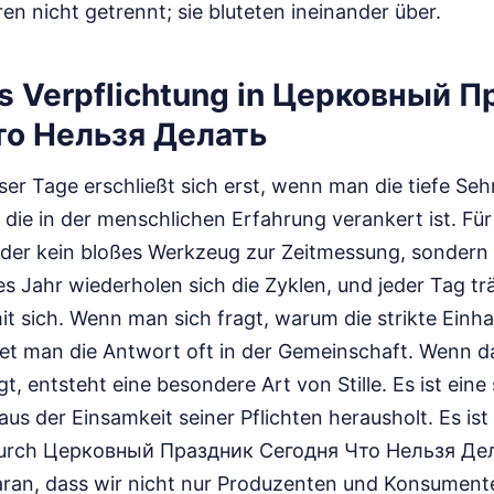
ren nicht getrennt; sie bluteten ineinander über.
 als Verpflichtung in Церковный 
то Нельзя Делать
ser Tage erschließt sich erst, wenn man die tiefe Se
 die in der menschlichen Erfahrung verankert ist. F
ender kein bloßes Werkzeug zur Zeitmessung, sondern
des Jahr wiederholen sich die Zyklen, und jeder Tag tr
mit sich. Wenn man sich fragt, warum die strikte Einh
indet man die Antwort oft in der Gemeinschaft. Wenn 
egt, entsteht eine besondere Art von Stille. Es ist ein
aus der Einsamkeit seiner Pflichten herausholt. Es ist 
durch Церковный Праздник Сегодня Что Нельзя Делат
aran, dass wir nicht nur Produzenten und Konsument