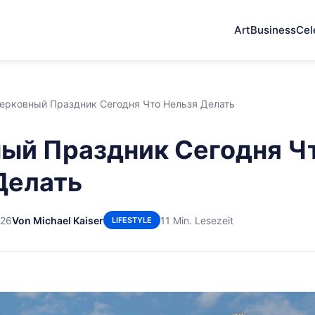
Art
Business
Cel
ерковный Праздник Сегодня Что Нельзя Делать
ый Праздник Сегодня Ч
Делать
026
Von Michael Kaiser
11 Min. Lesezeit
LIFESTYLE