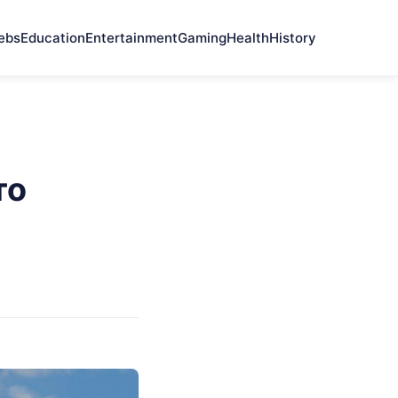
ebs
Education
Entertainment
Gaming
Health
History
то