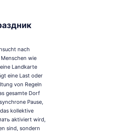
Праздник
hnsucht nach
ür Menschen wie
 eine Landkarte
ägt eine Last oder
altung von Regeln
das gesamte Dorf
e synchrone Pause,
das kollektive
ь aktiviert wird,
en sind, sondern