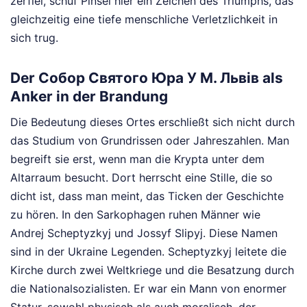
zerfiel, schuf Pinsel hier ein Zeichen des Triumphs, das
gleichzeitig eine tiefe menschliche Verletzlichkeit in
sich trug.
Der Собор Святого Юра У М. Львів als
Anker in der Brandung
Die Bedeutung dieses Ortes erschließt sich nicht durch
das Studium von Grundrissen oder Jahreszahlen. Man
begreift sie erst, wenn man die Krypta unter dem
Altarraum besucht. Dort herrscht eine Stille, die so
dicht ist, dass man meint, das Ticken der Geschichte
zu hören. In den Sarkophagen ruhen Männer wie
Andrej Scheptyzkyj und Jossyf Slipyj. Diese Namen
sind in der Ukraine Legenden. Scheptyzkyj leitete die
Kirche durch zwei Weltkriege und die Besatzung durch
die Nationalsozialisten. Er war ein Mann von enormer
Statur, sowohl physisch als auch moralisch, der