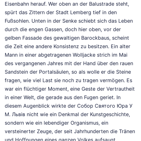
Eisenbahn herauf. Wer oben an der Balustrade steht,
spürt das Zittern der Stadt Lemberg tief in den
Fußsohlen. Unten in der Senke schiebt sich das Leben
durch die engen Gassen, doch hier oben, vor der
gelben Fassade des gewaltigen Barockbaus, scheint
die Zeit eine andere Konsistenz zu besitzen. Ein alter
Mann in einer abgetragenen Wolljacke strich im Mai
des vergangenen Jahres mit der Hand über den rauen
Sandstein der Portalsäulen, so als wolle er die Steine
fragen, wie viel Last sie noch zu tragen vermögen. Es
war ein flüchtiger Moment, eine Geste der Vertrautheit
in einer Welt, die gerade aus den Fugen geriet. In
diesem Augenblick wirkte der Собор Святого Юра У
М. Львів nicht wie ein Denkmal der Kunstgeschichte,
sondern wie ein lebendiger Organismus, ein
versteinerter Zeuge, der seit Jahrhunderten die Tränen
und Hoffnungen eines ganzen Volkes aufsaugt.