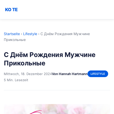
KO TE
Startseite
›
Lifestyle
›
С Днём Рождения Мужчине
Прикольные
С Днём Рождения Мужчине
Прикольные
Mittwoch, 18. Dezember 2024
Von Hannah Hartmann
LIFESTYLE
5 Min. Lesezeit