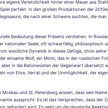
ihre eigene Verletzlichkeit hinter einer Mauer aus Stah
 Spiel perfekt. In den großen Produktionen der 2010e
egisseure, die nach einer Schwere suchten, die man 
relle Bedeutung dieser Präsenz verstehen. In Russlan
er nationalen Seele, oft schwerfällig, philosophisch und
schon westliche Dynamik in dieses Gefüge, ohne seine
der einsame Wolf, ein Motiv, das in der russischen Folk
er aber in die Betonwüsten der Gegenwart übersetzt w
ln von Ehre, Verrat und der Unmöglichkeit, der eig
n Moskau und St. Petersburg wissen, dass sein Name 
antie ausspricht. Es ist das Versprechen, dass der Z
ern gefordert wird. Es geht um die physische Reaktio