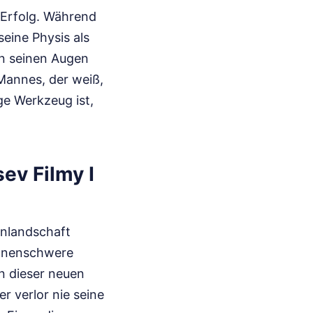
m Erfolg. Während
seine Physis als
in seinen Augen
 Mannes, der weiß,
ge Werkzeug ist,
sev Filmy I
enlandschaft
ionenschwere
n dieser neuen
r verlor nie seine