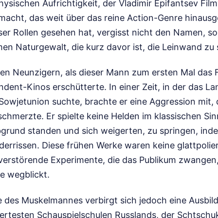
sischen Aufrichtigkeit, der Vladimir Epifantsev Filmy
cht, das weit über das reine Action-Genre hinausg
eser Rollen gesehen hat, vergisst nicht den Namen, s
men Naturgewalt, die kurz davor ist, die Leinwand zu
ten Neunzigern, als dieser Mann zum ersten Mal das
dent-Kinos erschütterte. In einer Zeit, in der das Lan
Sowjetunion suchte, brachte er eine Aggression mit, 
 schmerzte. Er spielte keine Helden im klassischen Sinn
grund standen und sich weigerten, zu springen, indem
derrissen. Diese frühen Werke waren keine glattpolie
 verstörende Experimente, die das Publikum zwangen
e wegblickt.
e des Muskelmannes verbirgt sich jedoch eine Ausbil
ertesten Schauspielschulen Russlands, der Schtschu