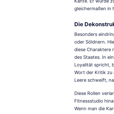
Kante. Er wurde z
gleichermaßen in h
Die Dekonstru
Besonders eindring
oder Söldnern. Hie
diese Charaktere 
des Staates. In ei
Loyalität spricht,
Wort der Kritik zu 
Leere schweift, n
Diese Rollen verla
Fitnessstudio hina
Wenn man die Karri