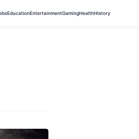
ebs
Education
Entertainment
Gaming
Health
History