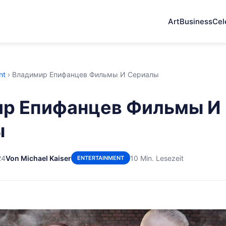
Art
Business
Cel
nt
›
Владимир Епифанцев Фильмы И Сериалы
р Епифанцев Фильмы И
ы
24
Von Michael Kaiser
10 Min. Lesezeit
ENTERTAINMENT