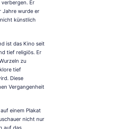
l verbergen. Er
r Jahre wurde er
nicht künstlich
d ist das Kino seit
 tief religiös. Er
 Wurzeln zu
lore tief
ird. Diese
enen Vergangenheit
auf einem Plakat
uschauer nicht nur
n auf das