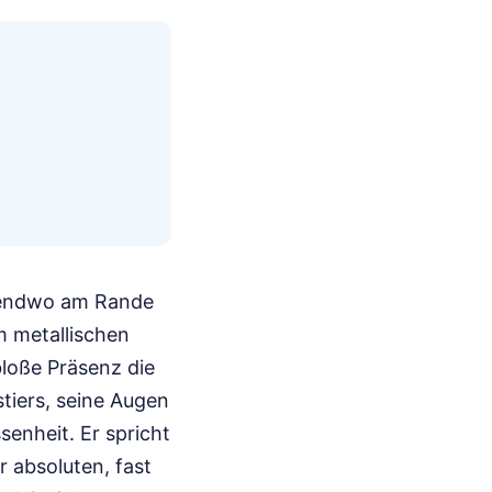
rgendwo am Rande
m metallischen
loße Präsenz die
stiers, seine Augen
enheit. Er spricht
er absoluten, fast