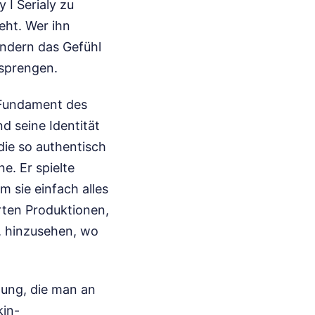
 I Serialy zu
eht. Wer ihn
ondern das Gefühl
 sprengen.
 Fundament des
d seine Identität
die so authentisch
e. Er spielte
 sie einfach alles
rten Produktionen,
, hinzusehen, wo
dung, die man an
kin-