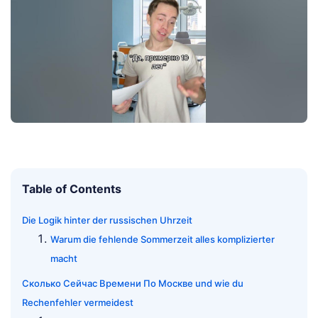
Table of Contents
Die Logik hinter der russischen Uhrzeit
Warum die fehlende Sommerzeit alles komplizierter
macht
Сколько Сейчас Времени По Москве und wie du
Rechenfehler vermeidest