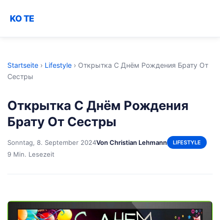
KO TE
Startseite
›
Lifestyle
›
Открытка С Днём Рождения Брату От
Сестры
Открытка С Днём Рождения
Брату От Сестры
Sonntag, 8. September 2024
Von Christian Lehmann
LIFESTYLE
9 Min. Lesezeit